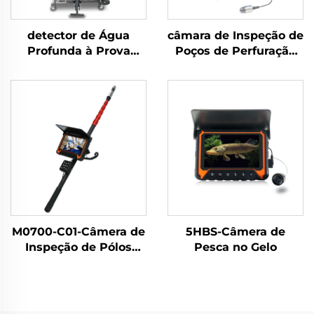
detector de Água
câmara de Inspeção de
Profunda à Prova
Poços de Perfuração
d'Água 12DW1-JV02
10WV1W-AK
M0700-C01-Câmera de
5HBS-Câmera de
Inspeção de Pólos
Pesca no Gelo
Telescópica