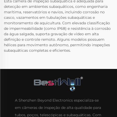
Esta câmera de inspeção subaquática é adequada para
detecção em ambientes subaquáticos, como engenharia
marítima, reservatórios e navios, incluindo corrosão no
casco, vazamentos em tubulações subaquáticas e
monitoramento de aquicultura. Com elevada classificação
de impermeabilidade (como IP68) e resistência à corrosão
da água salgada, suporta gravação de vídeo em alta
definição e controle remoto. Alguns modelos possuem
hélices para movimento autônomo, permitindo inspeções
subaquáticas completas e eficientes.
A Shenzhen Beyond Electronics especializa-se
em câmeras de inspeção de alta qualidade para
tubos, poços, telescópicas e subaquáticas. Com