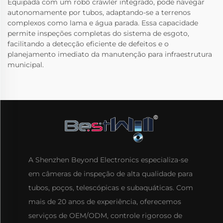
Equipada com um robô crawler integrado, pode navegar
autonomamente por tubos, adaptando-se a terrenos
complexos como lama e água parada. Essa capacidade
permite inspeções completas do sistema de esgoto,
facilitando a detecção eficiente de defeitos e o
planejamento imediato da manutenção para infraestrutura
municipal.
A Shenzhen Beyond Electronics especializa-se
em câmeras de inspeção de alta qualidade para
tubos, poços, telescópicas e subaquáticas. Com
mais de 20 anos de experiência, oferecemos
serviços de OEM/ODM, controle rigoroso de