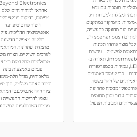
מצלמות לבדיקת בארות,
Beyond Electronics
מצלמות תומכות עם מוט
אחראי למחזור חיים שלם -
כתי ומצילות למטרות דיג
מפיתוח, בדיקות פונקציונליו
מימיות. מהמיקוד במתקנים
וייצור פרוטוטיפ ועד
וניים ועד תחזוקה בתעשייה,
אופטימיזציה תהליכית. פיקו
הנדסת ים ו scenarious דיג,
כולל זה מאפשר חדשנות
לכל מוצר פותחו תכונות
מתמדת ופתרונות המותאמי
תאמות למשימה – עדשות
לצרכים השוקיים. הצוות מש
impermeable, תאורה ב-
טכנולוגיות מתקדמות כמו זיה
LED, עמידות בטמפרטורות
פגמים באמצעות בינה
הות – כדי לעמוד באתגרים
מלאכותית, מודל תלת-מימדי
אמיתיים של זיהוי בשטח.
ופיזור סאונד-מצלמה, תוך סי
ורטפוליו מבטיח פתרונות
ציוד זיהוי אינטיליגנטי המתא
גוונים עבור מגוון תחומים
עצמו לדרישות התעשייה ו
שייתיים וסביבות תפעול.
מגמות הטכנולוגיות המשתנו