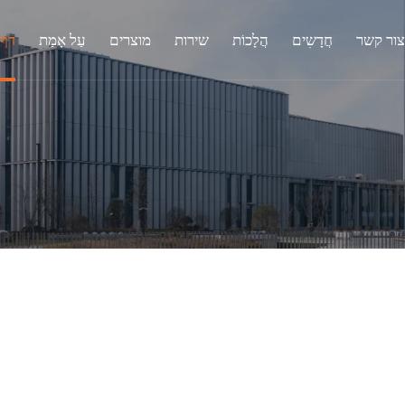
צור קשר
חֲדָשִים
הֲלָכוֹת
שירות
מוצרים
עַל אָמַת
דף 