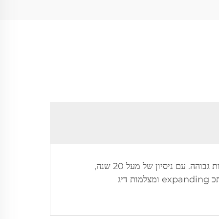
Shenzhen Beyond Electronics מתמחה בעיצוב, פיתוח, ייצור, מכירה ו оказיה של מצלמות זיהוי באיכות גבוהה. עם ניסיון של מעל 20 שנה,
החברה מרכזת את פעילותה במצלמות בדיקת צינורות, מצלמות בדיקת סולחות, מצלמות בדיקה על גבי מוטות מתכ expanding ומצלמות דיג