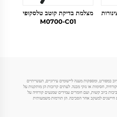
מצלמת בדיקת קוטב טלסקופי
M0700-C01
 הן כלים מקצועיים להערכת מצב צינורות הביוב במפורט, ומספקות מענה ליישומים עירוניים, תעשייתיים
 הצינורות לצורך זיהוי סדקים, קורוזיה, חסימות או נזקי מבנה. לעתים קרובות הן מותקנות על
יבות ביוב קשות, ועם חומרים עמידים שמנעים קורוזיה על
עם חיישנים למעקב אחר הסביבה. הן תורמות משמעותית