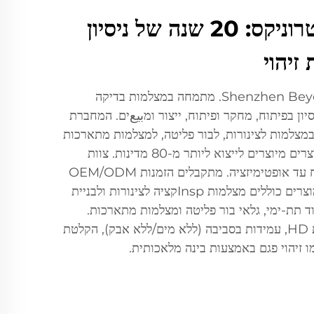
שנזהן בייונד אלקטרוניקס: 20 שנה של ניסיון
זיהוי
Shenzhen Beyond Electronics Co., Ltd. מתמחה במצלמות בדיקה
ה, עם 20 שנות ניסיון בפיתוח, מחקר ופיתוח, ייצור ומبيعים. המחברת
למות לצינורות, לבור פליטה, למצלמות מתארכות
ולמצלמות לצלילה, 90% מהמוצרים מיוצרים לייצוא ליותר מ-80 מדינות. צוות
ההנדסה מוביל חדשנות מפיתוח עד אופטימיזציה. מתקבלים הזמנות OEM/ODM
ופתרונות מותאמים אישית. המוצרים כוללים מצלמות Inspקציה לצינורות ולבניית
ד תת-ימי, גלאי בור פליטה ומצלמות מתארכות.
תכונות מרכזיות: תצוגה באיכות HD, עמידות בסביבה (ללא מים/ללא אבק), הקלטת
ו זיהוי פגם באמצעות בינה מלאכותית.