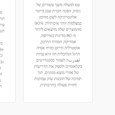
עם למעלה משני עשורים של
ניסיון, הפכה חברת שנזן בייונד
מת
אלקטרוניקה לשם מהימן
תת-
במצלמות זיהוי איכותיות. 90%
עיר
מהמוצרים שלה מיוצאים ליותר
מ-80 מדינות באירופה,
אמריקה, המזרח התיכון,
מו
אוסטרליה ודרום מזרח אסיה.
הרגל הגלובלית הזו היא עדות
لقدرتה לעמוד בסטנדרטים
גבו
בינלאומיים ולספק את הדרישות
ה
של אזורי מוצא מגוונים, תוך
הפ
תמיכה של תובנות שוק עמוקות
מ
וחווית פעולה בתרבותית.
תע