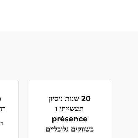
20 שנות ניסיון
ת
תעשייתי ו
רח
présence
הח
בשווקים גלובליים