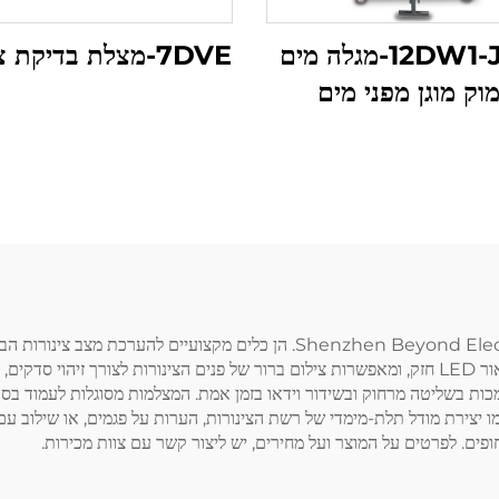
12DW1-JV02-מגלה מים
7DVE-מצלת בדיקת צינורות
וק מוגן מפני מים
מצלמות בדיקת צינורות הביוב של חברת Shenzhen Beyond Electronics Co., Ltd.
ומסחריים. המצלמות מצוידות בעדשות בעלי רזולוציה גבוהה ואור LED חזק, ומאפשרות צילום ברור של פנים
מכות בשליטה מרחוק ובשידור וידאו בזמן אמת. המצלמות מסוגלות לעמוד בסב
מו יצירת מודל תלת-מימדי של רשת הצינורות, הערות על פגמים, או שילוב 
חופים. לפרטים על המוצר ועל מחירים, יש ליצור קשר עם צוות מכירות.