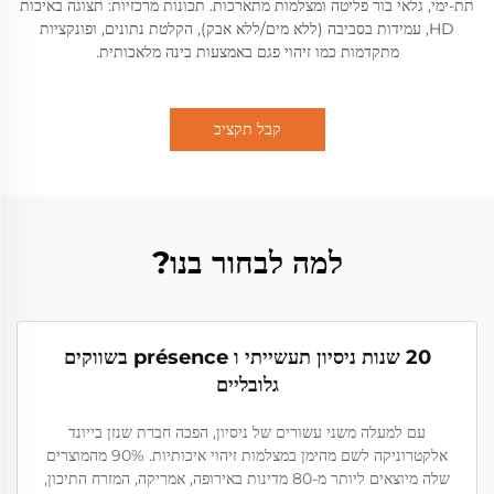
תת-ימי, גלאי בור פליטה ומצלמות מתארכות. תכונות מרכזיות: תצוגה באיכות
HD, עמידות בסביבה (ללא מים/ללא אבק), הקלטת נתונים, ופונקציות
מתקדמות כמו זיהוי פגם באמצעות בינה מלאכותית.
קבל תקציב
למה לבחור בנו?
20 שנות ניסיון תעשייתי ו présence בשווקים
גלובליים
עם למעלה משני עשורים של ניסיון, הפכה חברת שנזן בייונד
אלקטרוניקה לשם מהימן במצלמות זיהוי איכותיות. 90% מהמוצרים
שלה מיוצאים ליותר מ-80 מדינות באירופה, אמריקה, המזרח התיכון,