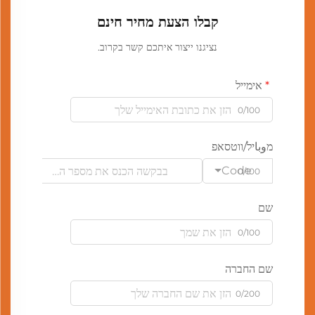
קבלו הצעת מחיר חינם
נציגנו ייצור איתכם קשר בקרוב.
אימייל
0/100
מوباיל/ווטסאפ
Code
0/100
שם
0/100
שם החברה
0/200