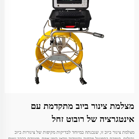
מצלמת צינור ביוב מתקדמת עם
אינטגרציה של רובוט זחל
מצלמת צינור ביוב זו, שנבנתה במיוחד לבדיקות מקיפות של צינורות ביוב
גדולים, תומכת בתפעול מרחוק ובשידור וידאו בזמן אמת. מצוידת ברכב שטח