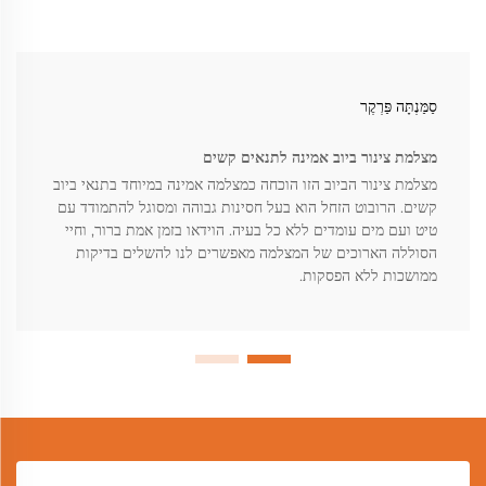
סַמַּנְתָּה פַּרְקֶר
מצלמת צינור ביוב אמינה לתנאים קשים
מצלמת צינור הביוב הזו הוכחה כמצלמה אמינה במיוחד בתנאי ביוב
קשים. הרובוט הזחל הוא בעל חסינות גבוהה ומסוגל להתמודד עם
טיט ועם מים עומדים ללא כל בעיה. הוידאו בזמן אמת ברור, וחיי
הסוללה הארוכים של המצלמה מאפשרים לנו להשלים בדיקות
ממושכות ללא הפסקות.