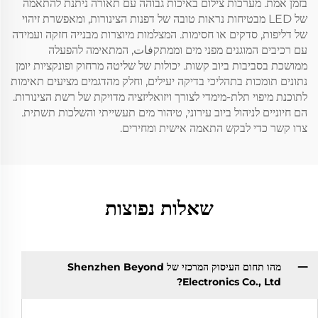
בזמן אמת. מערכות צילום באיכות גבוהה עם תאורה ניתנת להתאמה
של LED מבטיחות נראות טובה של דפנות הצינורות, ומאפשרת זיהוי
של דליפות, סדקים או חסימות. המצלמות מיוצרות מבנייה חזקה ועמידה
עם רכיבים המוגנים מפני מים וממתקفات, המתאימה להפעלה
ממושכת בסביבות ביוב קשות. יכולות של שליטה מרחוק ופונקציות יומן
נתונים תומכות בתהליכי בדיקה יעילים, וחלק מהדגמים מציעים תאימות
לתוכנת מיפוי תלת-מימדי לצורך ויזואליזציה מדויקת של רשת הצינורות.
הם חיוניים לניהול ביוב עירוני, טיהור מים תעשייתי והשלכות תשתית.
צרו קשר כדי לבקש התאמה אישית ומחירים.
שאלות נפוצות
מהו תחום העיסוק המרכזי של Shenzhen Beyond
Electronics Co., Ltd?