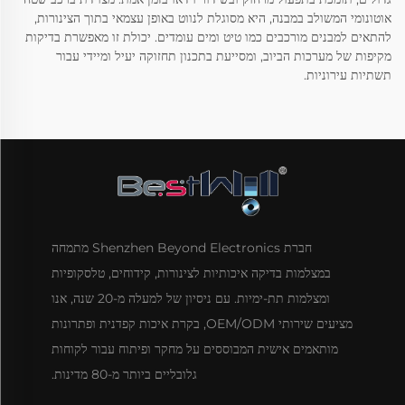
אוטונומי המשולב במבנה, היא מסוגלת לנווט באופן עצמאי בתוך הצינורות,
להתאים למבנים מורכבים כמו טיט ומים עומדים. יכולת זו מאפשרת בדיקות
מקיפות של מערכות הביוב, ומסייעת בתכנון תחזוקה יעיל ומיידי עבור
תשתיות עירוניות.
חברת Shenzhen Beyond Electronics מתמחה
במצלמות בדיקה איכותיות לצינורות, קידוחים, טלסקופיות
ומצלמות תת-ימיות. עם ניסיון של למעלה מ-20 שנה, אנו
מציעים שירותי OEM/ODM, בקרת איכות קפדנית ופתרונות
מותאמים אישית המבוססים על מחקר ופיתוח עבור לקוחות
גלובליים ביותר מ-80 מדינות.