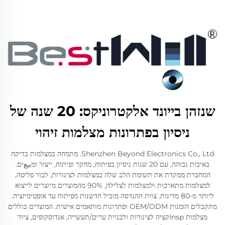
שנזהן בייונד אלקטרוניקס: 20 שנה של
ניסיון בפתרונות מצלמות זיהוי
Shenzhen Beyond Electronics Co., Ltd. מתמחה במצלמות בדיקה
באיכות גבוהה, עם 20 שנות ניסיון בפיתוח, מחקר ופיתוח, ייצור ומبيعים.
המחברת ממקדת את תשומת הלב שלה במצלמות לצינורות, לבור פליטה,
למצלמות מתארכות ולמצלמות לצלילה, 90% מהמוצרים מיוצרים לייצוא
ליותר מ-80 מדינות. צוות ההנדסה מוביל חדשנות מפיתוח עד אופטימיזציה.
מתקבלים הזמנות OEM/ODM ופתרונות מותאמים אישית. המוצרים כוללים
מצלמות Inspקציה לצינורות ולבניית ערים/תעשייה, אנדוסקופים, ציוד