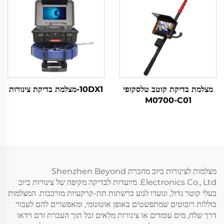
מצלמת בדיקת קוטב טלסקופי
10DX1-מצלמת בדיקת צינורות
M0700-C01
מצלמות לצינורות ביוב מחברת Shenzhen Beyond
Electronics Co., Ltd. מיועדות לבדיקה מקיפה של צינורות ביוב
בעלי קוטר גדול, ונועדו לנוע ברשתות תת-קרקעיות מורכבות. המצלמות
כוללות רובוטים שמתפשטים באופן אוטונומי, ומאפשרים להם לעבור
דרך שלח, מים עומדים או צינורות מלאים זבל תוך העברת זרם וידאו