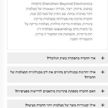
Shenzhen Beyond Electronics מתמחה
בעיצוב, פיתוח, ייצור, מכירה ו оказיה של מצלמות
זיהוי באיכות גבוהה. עם ניסיון של מעל 20 שנה,
החברה מרכזת את פעילותה במצלמות בדיקת
צינורות, מצלמות בדיקת סולחות, מצלמות בדיקה על
גבי מוטות מתכ expanding ומצלמות דיג
תת-מיימיות, ומשמשת את הסקטור ה עירוני,
התעשייתי והפנוי.
איך החברה מתפקדת בשוק הגלובלי?
אילו יתרונות טכנולוגיים מהווים את ליב טכנולוגיית המצלמות של
החברה?
האם החברה מספקת פתרונות מותאמים לדרישות ספציפיות?
אילו קטגוריות מוצר של מצלמות זיהוי החברה מציעה?