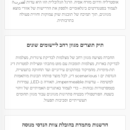
אוסטרליה ודרום מזרח אסיה. הרגל הגלובלית הזו היא עדות لقدرتה
לעמוד בסטנדרטים בינלאומיים ולספק את הדרישות של אזורי מוצא
מגוונים, תוך תמיכה של תובנות שוק עמוקות וחווית פעולה
בתרבותית.
תיק תוצרים מגוון רחב ליישומים שונים
החברה מציעה מגוון רחב של מצלמות לבדיקת צינורות, מצלמות
לבדיקת בארות, מצלמות תומכות עם מוט מתכתי ומצילות למטרות דיג
תת-מימיות. מהמיקוד במתקנים עירוניים ועד תחזוקה בתעשייה,
הנדסת ים ו scenarious דיג, לכל מוצר פותחו תכונות מותאמות
למשימה – עדשות impermeable, תאורה ב-LED, עמידות
בטמפרטורות גבוהות – כדי לעמוד באתגרים האמיתיים של זיהוי
בשטח. הפורטפוליו מבטיח פתרונות מגוונים עבור מגוון תחומים
תעשייתיים וסביבות תפעול.
חדשנות מתמדת בהובלת צוות הנדסי מנוסה