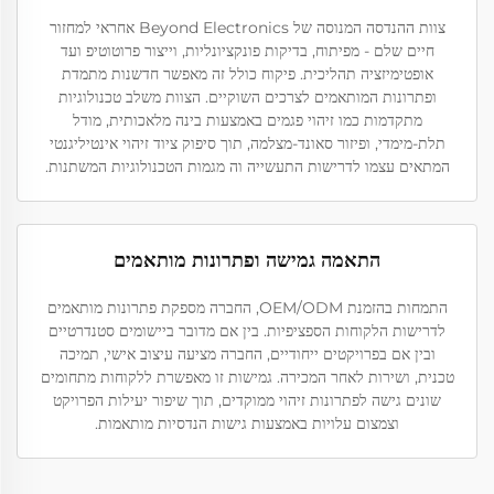
צוות ההנדסה המנוסה של Beyond Electronics אחראי למחזור
חיים שלם - מפיתוח, בדיקות פונקציונליות, וייצור פרוטוטיפ ועד
אופטימיזציה תהליכית. פיקוח כולל זה מאפשר חדשנות מתמדת
ופתרונות המותאמים לצרכים השוקיים. הצוות משלב טכנולוגיות
מתקדמות כמו זיהוי פגמים באמצעות בינה מלאכותית, מודל
תלת-מימדי, ופיזור סאונד-מצלמה, תוך סיפוק ציוד זיהוי אינטיליגנטי
המתאים עצמו לדרישות התעשייה וה מגמות הטכנולוגיות המשתנות.
התאמה גמישה ופתרונות מותאמים
התמחות בהזמנת OEM/ODM, החברה מספקת פתרונות מותאמים
לדרישות הלקוחות הספציפיות. בין אם מדובר ביישומים סטנדרטיים
ובין אם בפרויקטים ייחודיים, החברה מציעה עיצוב אישי, תמיכה
טכנית, ושירות לאחר המכירה. גמישות זו מאפשרת ללקוחות מתחומים
שונים גישה לפתרונות זיהוי ממוקדים, תוך שיפור יעילות הפרויקט
וצמצום עלויות באמצעות גישות הנדסיות מותאמות.