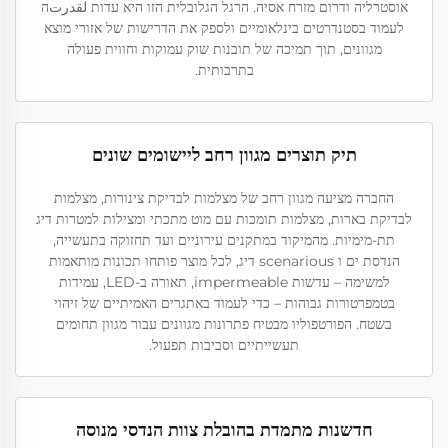
אוסטרליה ודרום מזרח אסיה. הרגל הגלובלית הזו היא עדות لقدرتה
לעמוד בסטנדרטים בינלאומיים ולספק את הדרישות של אזורי מוצא
מגוונים, תוך תמיכה של תובנות שוק עמוקות וחווית פעולה
בתרבותית.
תיק תוצרים מגוון רחב ליישומים שונים
החברה מציעה מגוון רחב של מצלמות לבדיקת צינורות, מצלמות
לבדיקת בארות, מצלמות תומכות עם מוט מתכתי ומצילות למטרות דיג
תת-מימיות. מהמיקוד במתקנים עירוניים ועד תחזוקה בתעשייה,
הנדסת ים ו scenarious דיג, לכל מוצר פותחו תכונות מותאמות
למשימה – עדשות impermeable, תאורה ב-LED, עמידות
בטמפרטורות גבוהות – כדי לעמוד באתגרים האמיתיים של זיהוי
בשטח. הפורטפוליו מבטיח פתרונות מגוונים עבור מגוון תחומים
תעשייתיים וסביבות תפעול.
חדשנות מתמדת בהובלת צוות הנדסי מנוסה