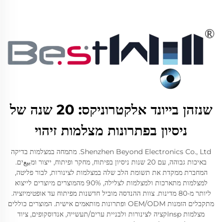
שנזהן בייונד אלקטרוניקס: 20 שנה של
ניסיון בפתרונות מצלמות זיהוי
Shenzhen Beyond Electronics Co., Ltd. מתמחה במצלמות בדיקה
באיכות גבוהה, עם 20 שנות ניסיון בפיתוח, מחקר ופיתוח, ייצור ומبيعים.
המחברת ממקדת את תשומת הלב שלה במצלמות לצינורות, לבור פליטה,
למצלמות מתארכות ולמצלמות לצלילה, 90% מהמוצרים מיוצרים לייצוא
ליותר מ-80 מדינות. צוות ההנדסה מוביל חדשנות מפיתוח עד אופטימיזציה.
מתקבלים הזמנות OEM/ODM ופתרונות מותאמים אישית. המוצרים כוללים
מצלמות Inspקציה לצינורות ולבניית ערים/תעשייה, אנדוסקופים, ציוד