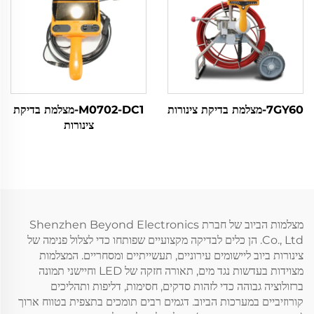
7GY60-מצלמת בדיקת צינורות
M0702-DC1-מצלמת בדיקת
צינורות
מצלמות הביוב של חברת Shenzhen Beyond Electronics
Co., Ltd. הן כלים לבדיקה מקצועיים שפותחו כדי לצלול פנימה של
צינורות ביוב ליישומים עירוניים, תעשייתיים ומסחריים. המצלמות
מצוידות בעדשות נגד מים, תאורה חזקה של LED וחיישני תמונה
ברזולוציה גבוהה כדי לזהות סדקים, חסימות, דליפות ותהליכים
קורוזיביים במערכות הביוב. דגמים רבים תומכים בתצפית בטווח ארוך