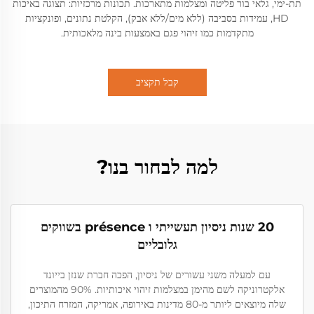
תת-ימי, גלאי בור פליטה ומצלמות מתארכות. תכונות מרכזיות: תצוגה באיכות
HD, עמידות בסביבה (ללא מים/ללא אבק), הקלטת נתונים, ופונקציות
מתקדמות כמו זיהוי פגם באמצעות בינה מלאכותית.
קבל תקציב
למה לבחור בנו?
20 שנות ניסיון תעשייתי ו présence בשווקים
גלובליים
עם למעלה משני עשורים של ניסיון, הפכה חברת שנזן בייונד
אלקטרוניקה לשם מהימן במצלמות זיהוי איכותיות. 90% מהמוצרים
שלה מיוצאים ליותר מ-80 מדינות באירופה, אמריקה, המזרח התיכון,