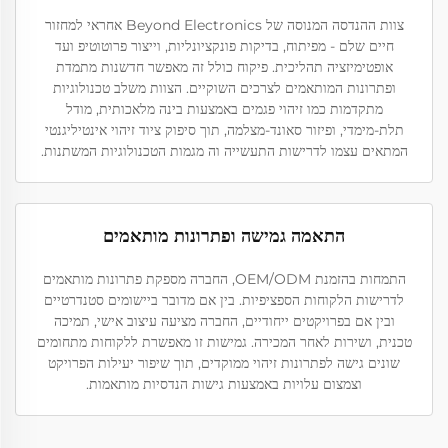
צוות ההנדסה המנוסה של Beyond Electronics אחראי למחזור
חיים שלם - מפיתוח, בדיקות פונקציונליות, וייצור פרוטוטיפ ועד
אופטימיזציה תהליכית. פיקוח כולל זה מאפשר חדשנות מתמדת
ופתרונות המותאמים לצרכים השוקיים. הצוות משלב טכנולוגיות
מתקדמות כמו זיהוי פגמים באמצעות בינה מלאכותית, מודל
תלת-מימדי, ופיזור סאונד-מצלמה, תוך סיפוק ציוד זיהוי אינטיליגנטי
המתאים עצמו לדרישות התעשייה וה מגמות הטכנולוגיות המשתנות.
התאמה גמישה ופתרונות מותאמים
התמחות בהזמנת OEM/ODM, החברה מספקת פתרונות מותאמים
לדרישות הלקוחות הספציפיות. בין אם מדובר ביישומים סטנדרטיים
ובין אם בפרויקטים ייחודיים, החברה מציעה עיצוב אישי, תמיכה
טכנית, ושירות לאחר המכירה. גמישות זו מאפשרת ללקוחות מתחומים
שונים גישה לפתרונות זיהוי ממוקדים, תוך שיפור יעילות הפרויקט
וצמצום עלויות באמצעות גישות הנדסיות מותאמות.