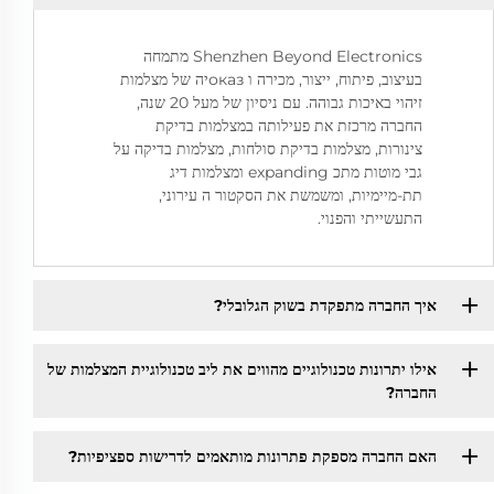
Shenzhen Beyond Electronics מתמחה
בעיצוב, פיתוח, ייצור, מכירה ו оказיה של מצלמות
זיהוי באיכות גבוהה. עם ניסיון של מעל 20 שנה,
החברה מרכזת את פעילותה במצלמות בדיקת
צינורות, מצלמות בדיקת סולחות, מצלמות בדיקה על
גבי מוטות מתכ expanding ומצלמות דיג
תת-מיימיות, ומשמשת את הסקטור ה עירוני,
התעשייתי והפנוי.
איך החברה מתפקדת בשוק הגלובלי?
אילו יתרונות טכנולוגיים מהווים את ליב טכנולוגיית המצלמות של
החברה?
האם החברה מספקת פתרונות מותאמים לדרישות ספציפיות?