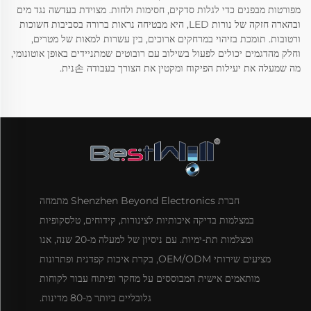
מפורטות מבפנים כדי לגלות סדקים, חסימות ולחות. מצוידת בעדשה נגד מים
ובהארה חזקה של נורות LED, היא מבטיחה נראות ברורה בסביבות חשוכות
ורטובות. תומכת בזיהוי במרחקים ארוכים, בין עשרות למאות של מטרים,
וחלק מהדגמים יכולים לפעול בשילוב עם רובוטים שמתניידים באופן אוטונומי,
מה שמעלה את יעילות הפיקוח ומקטין את הצורך בעבודה 손נית.
חברת Shenzhen Beyond Electronics מתמחה
במצלמות בדיקה איכותיות לצינורות, קידוחים, טלסקופיות
ומצלמות תת-ימיות. עם ניסיון של למעלה מ-20 שנה, אנו
מציעים שירותי OEM/ODM, בקרת איכות קפדנית ופתרונות
מותאמים אישית המבוססים על מחקר ופיתוח עבור לקוחות
גלובליים ביותר מ-80 מדינות.