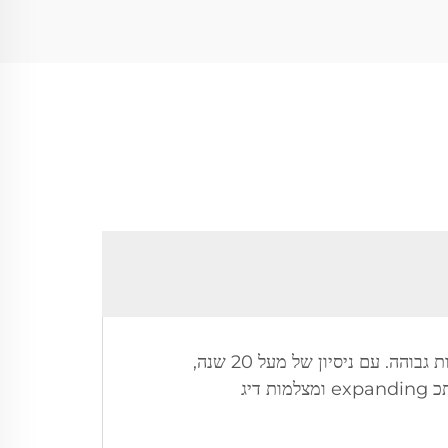
Shenzhen Beyond Electronics מתמחה בעיצוב, פיתוח, ייצור, מכירה ו оказיה של מצלמות זיהוי באיכות גבוהה. עם ניסיון של מעל 20 שנה,
החברה מרכזת את פעילותה במצלמות בדיקת צינורות, מצלמות בדיקת סולחות, מצלמות בדיקה על גבי מוטות מתכ expanding ומצלמות דיג