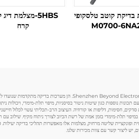
בדיקת קוטב טלסקופי
5HBS-מצלמת דיג ל
M0700-6NA
קרח
מצלמות צינורות ביוב רב-תכליתיות של חברת Beyond Electronics Co., Ltd
ת סדקים, חסימות, דליפות או קורוזיה. העיצוב הרב-תכליתי עשוי לכלול חייש
מך במיפוי תלת-מימדי בזמן אמת של רשת הביוב לצורך ניתוח מקיף. שילוב עם 
ית ופונקציית שליטה מרחוק, מצלמות אלו מאפשרות תהליכי בדיקה יעילות. ה
, יש ליצור קשר עם צוות מכירות שלנו.