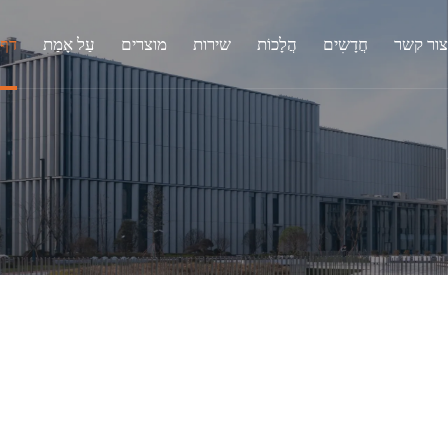
צור קשר
חֲדָשִים
הֲלָכוֹת
שירות
מוצרים
עַל אָמַת
דף 