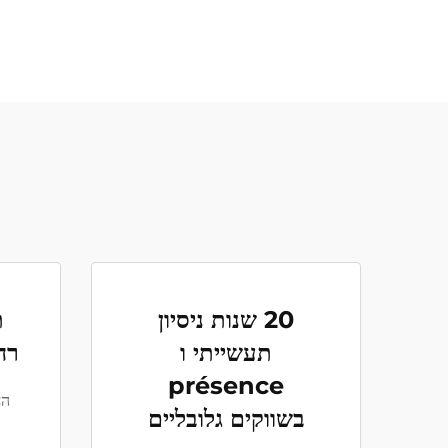
20 שנות ניסיון
ת
תעשייתי ו
רח
présence
הח
בשווקים גלובליים