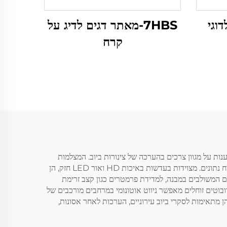
דוגי
7HBS-מאתר דגים לדיג על
קרח
Shenzhen . הן מערכות בדיקה מתקדמות שנועדו לענות על מגוון צרכים בהערכה של צינורות ביוב. המצלמות
משלבות מספר פונקציות, תוך שילוב של צילום באיכות גבוהה עם תכונות נוספות כגון שיטות ניטור בסיסניות, מיפוי תלת-מימדי, ויכולות ניתוח נתונים. מצוידות בעדשות באיכות HD ואור LED חזק, הן
נים המשולבים במבנה, למדידת פרמטרים כגון קצב זרימת
רובוטים זוחלים מאפשר ניווט אוטונומי במרחבים מורכבים של
ן מתאימות לסקרי ביוב עירוניים, הערכות לאחר אסונות,