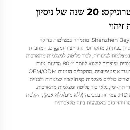
שנזהן בייונד אלקטרוניקס: 20 שנה של ניסיון
זיהוי
Shenzhen Beyond Electronics Co., Ltd. מתמחה במצלמות בדיקה
ה, עם 20 שנות ניסיון בפיתוח, מחקר ופיתוח, ייצור ומبيعים. המחברת
למות לצינורות, לבור פליטה, למצלמות מתארכות
ולמצלמות לצלילה, 90% מהמוצרים מיוצרים לייצוא ליותר מ-80 מדינות. צוות
ההנדסה מוביל חדשנות מפיתוח עד אופטימיזציה. מתקבלים הזמנות OEM/ODM
ופתרונות מותאמים אישית. המוצרים כוללים מצלמות Inspקציה לצינורות ולבניית
ד תת-ימי, גלאי בור פליטה ומצלמות מתארכות.
תכונות מרכזיות: תצוגה באיכות HD, עמידות בסביבה (ללא מים/ללא אבק), הקלטת
ו זיהוי פגם באמצעות בינה מלאכותית.