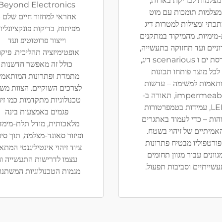
מצלמות לבדיקת בארות,
Beyond Electronics
מצלמות תומכות עם מוט
אחראי למחזור חיים שלם -
כתי ומצילות למטרות דיג
מפיתוח, בדיקות פונקציונליו
מימיות. מהמיקוד במתקנים
וייצור פרוטוטיפ ועד
וניים ועד תחזוקה בתעשייה,
אופטימיזציה תהליכית. פיקו
הנדסת ים ו scenarious דיג,
כולל זה מאפשר חדשנות
לכל מוצר פותחו תכונות
מתמדת ופתרונות המותאמי
תאמות למשימה – עדשות
לצרכים השוקיים. הצוות מש
impermeable, תאורה ב-
טכנולוגיות מתקדמות כמו זיה
LED, עמידות בטמפרטורות
פגמים באמצעות בינה
הות – כדי לעמוד באתגרים
מלאכותית, מודל תלת-מימדי
אמיתיים של זיהוי בשטח.
ופיזור סאונד-מצלמה, תוך סי
ורטפוליו מבטיח פתרונות
ציוד זיהוי אינטיליגנטי המתא
גוונים עבור מגוון תחומים
עצמו לדרישות התעשייה ו
שייתיים וסביבות תפעול.
מגמות הטכנולוגיות המשתנו