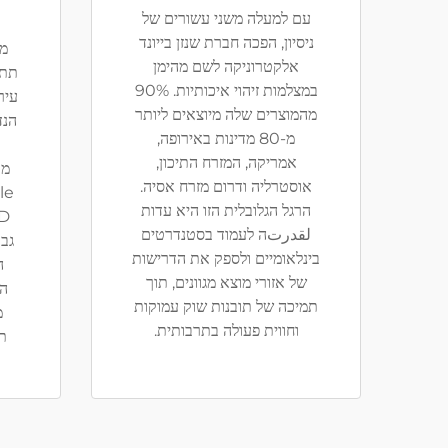
עם למעלה משני עשורים של
ניסיון, הפכה חברת שנזן בייונד
מת
אלקטרוניקה לשם מהימן
תת-
במצלמות זיהוי איכותיות. 90%
עיר
מהמוצרים שלה מיוצאים ליותר
מ-80 מדינות באירופה,
אמריקה, המזרח התיכון,
מו
אוסטרליה ודרום מזרח אסיה.
הרגל הגלובלית הזו היא עדות
لقدرتה לעמוד בסטנדרטים
גבו
בינלאומיים ולספק את הדרישות
ה
של אזורי מוצא מגוונים, תוך
הפ
תמיכה של תובנות שוק עמוקות
מ
וחווית פעולה בתרבותית.
תע