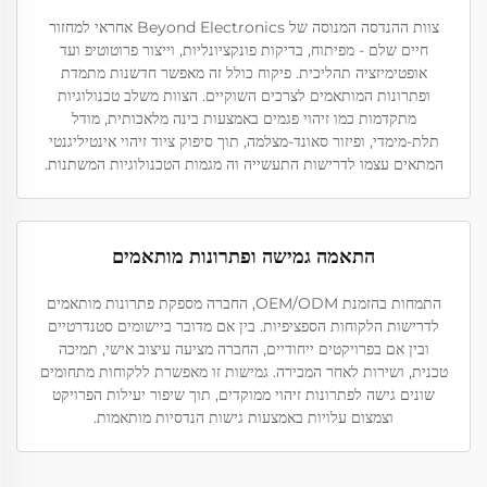
צוות ההנדסה המנוסה של Beyond Electronics אחראי למחזור
חיים שלם - מפיתוח, בדיקות פונקציונליות, וייצור פרוטוטיפ ועד
אופטימיזציה תהליכית. פיקוח כולל זה מאפשר חדשנות מתמדת
ופתרונות המותאמים לצרכים השוקיים. הצוות משלב טכנולוגיות
מתקדמות כמו זיהוי פגמים באמצעות בינה מלאכותית, מודל
תלת-מימדי, ופיזור סאונד-מצלמה, תוך סיפוק ציוד זיהוי אינטיליגנטי
המתאים עצמו לדרישות התעשייה וה מגמות הטכנולוגיות המשתנות.
התאמה גמישה ופתרונות מותאמים
התמחות בהזמנת OEM/ODM, החברה מספקת פתרונות מותאמים
לדרישות הלקוחות הספציפיות. בין אם מדובר ביישומים סטנדרטיים
ובין אם בפרויקטים ייחודיים, החברה מציעה עיצוב אישי, תמיכה
טכנית, ושירות לאחר המכירה. גמישות זו מאפשרת ללקוחות מתחומים
שונים גישה לפתרונות זיהוי ממוקדים, תוך שיפור יעילות הפרויקט
וצמצום עלויות באמצעות גישות הנדסיות מותאמות.