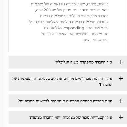
בעיצוב, פיתוח, ייצור, מכירה ו оказיה של מצלמות
זיהוי באיכות גבוהה. עם ניסיון של מעל 20 שנה,
החברה מרכזת את פעילותה במצלמות בדיקת
צינורות, מצלמות בדיקת סולחות, מצלמות בדיקה על
גבי מוטות מתכ expanding ומצלמות דיג
תת-מיימיות, ומשמשת את הסקטור ה עירוני,
התעשייתי והפנוי.
איך החברה מתפקדת בשוק הגלובלי?
אילו יתרונות טכנולוגיים מהווים את ליב טכנולוגיית המצלמות של
החברה?
האם החברה מספקת פתרונות מותאמים לדרישות ספציפיות?
אילו קטגוריות מוצר של מצלמות זיהוי החברה מציעה?