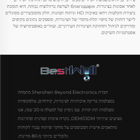
לאחר אסונות בצינורות. благодаря לעדשה ברזולוציה גבוהה, היא תומכת
ביצירת הקלטות וידאו באיכות HD וניתוח תמונות. חלק מהמכשירים מסוגלים
לייצר דוחות של מיפוי תלת-מימדי של הצינורות, ומספקים נתונים מקיפים
ומדויקים לניהול ותחזוקת הצינורות העירוניים, ועוזרים באופטימיזציה של
אסטרטגיות השיקום.
חברת Shenzhen Beyond Electronics מתמחה
במצלמות בדיקה איכותיות לצינורות, קידוחים, טלסקופיות
ומצלמות תת-ימיות. עם ניסיון של למעלה מ-20 שנה, אנו
מציעים שירותי OEM/ODM, בקרת איכות קפדנית ופתרונות
מותאמים אישית המבוססים על מחקר ופיתוח עבור לקוחות
גלובליים ביותר מ-80 מדינות.