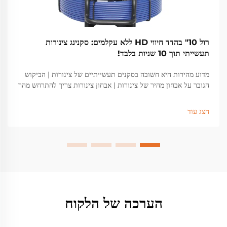
רול 10" בהדד חיווי HD ללא עקלמים: סקנינג צינורות
תעשייתי תוך 10 שניות בלבד!
מדוע מהירות היא חשובה בסקנים תעשייתיים של צינורות | הביקוש
הגובר על אבחון מהיר של צינורות | אבחון צינורות צריך להתרחש מהר
בימינו שכן התקנות הופכות קשוחות יותר והתעשייה מעוניינת
בנתונים בזמן אמת יותר מאי פעם. אדם...
הצג עוד
הערכה של הלקוח