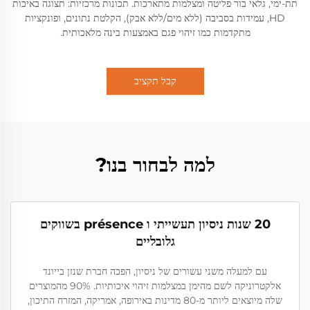
תת-ימי, גלאי בור פליטה ומצלמות מתארכות. תכונות מרכזיות: תצוגה באיכות
HD, עמידות בסביבה (ללא מים/ללא אבק), הקלטת נתונים, ופונקציות
מתקדמות כמו זיהוי פגם באמצעות בינה מלאכותית.
קבל תקציב
למה לבחור בנו?
20 שנות ניסיון תעשייתי ו présence בשווקים
גלובליים
עם למעלה משני עשורים של ניסיון, הפכה חברת שנזן בייונד
אלקטרוניקה לשם מהימן במצלמות זיהוי איכותיות. 90% מהמוצרים
שלה מיוצאים ליותר מ-80 מדינות באירופה, אמריקה, המזרח התיכון,