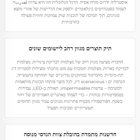
אוסטרליה ודרום מזרח אסיה. הרגל הגלובלית הזו היא עדות لقدرتה
לעמוד בסטנדרטים בינלאומיים ולספק את הדרישות של אזורי מוצא
מגוונים, תוך תמיכה של תובנות שוק עמוקות וחווית פעולה
בתרבותית.
תיק תוצרים מגוון רחב ליישומים שונים
החברה מציעה מגוון רחב של מצלמות לבדיקת צינורות, מצלמות
לבדיקת בארות, מצלמות תומכות עם מוט מתכתי ומצילות למטרות דיג
תת-מימיות. מהמיקוד במתקנים עירוניים ועד תחזוקה בתעשייה,
הנדסת ים ו scenarious דיג, לכל מוצר פותחו תכונות מותאמות
למשימה – עדשות impermeable, תאורה ב-LED, עמידות
בטמפרטורות גבוהות – כדי לעמוד באתגרים האמיתיים של זיהוי
בשטח. הפורטפוליו מבטיח פתרונות מגוונים עבור מגוון תחומים
תעשייתיים וסביבות תפעול.
חדשנות מתמדת בהובלת צוות הנדסי מנוסה