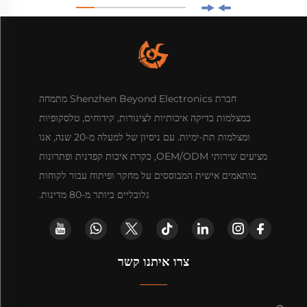
חברת Shenzhen Beyond Electronics מתמחה
במצלמות בדיקה איכותיות לצינורות, קידוחים, טלסקופיות
ומצלמות תת-ימיות. עם ניסיון של למעלה מ-20 שנה, אנו
מציעים שירותי OEM/ODM, בקרת איכות קפדנית ופתרונות
מותאמים אישית המבוססים על מחקר ופיתוח עבור לקוחות
גלובליים ביותר מ-80 מדינות.
צרו איתנו קשר