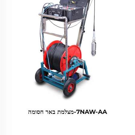
7NAW-AA-מצלמת באר חסומה