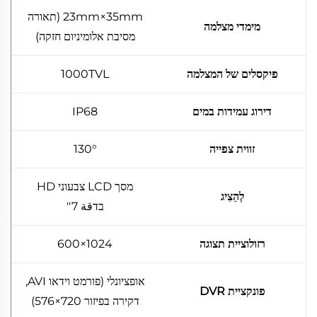
23mm×35mm (תאורה
מימדי מצלמה
מסיבת אלומיניום חזקה)
פיקסלים של המצלמה
1000TVL
דירוג עמידות במים
IP68
זווית צפייה
130°
מסך LCD צבעוני HD
לְהַצִיג
בדقة 7''
רזולוציית תצוגה
1024×600
אופציונלי (פורמט וידאו AVI,
פונקציית DVR
דקירה בפיזור 720×576)