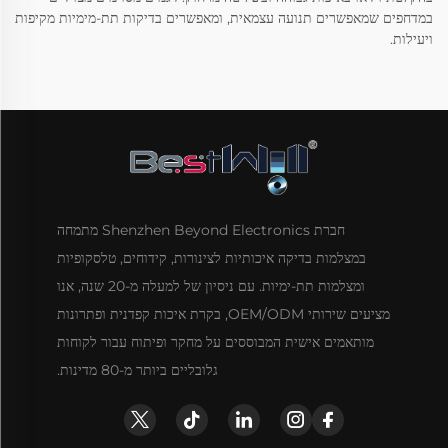
במדחפים שמאפשרים תנועה עצמאית, ומאפשרים בדיקות תת-מימיות מקיפות
ויעילות.
חברת Shenzhen Beyond Electronics מתמחה
במצלמות בדיקה איכותיות לצינורות, קידוחים, טלסקופיות
ומצלמות תת-ימיות. עם ניסיון של למעלה מ-20 שנה, אנו
מציעים שירותי OEM/ODM, בקרת איכות קפדנית ופתרונות
מותאמים אישית המבוססים על מחקר ופיתוח עבור לקוחות
גלובליים ביותר מ-80 מדינות.