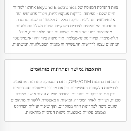
צוות ההנדסה המנוסה של Beyond Electronics אחראי למחזור
חיים שלם - מפיתוח, בדיקות פונקציונליות, וייצור פרוטוטיפ ועד
אופטימיזציה תהליכית. פיקוח כולל זה מאפשר חדשנות מתמדת
ופתרונות המותאמים לצרכים השוקיים. הצוות משלב טכנולוגיות
מתקדמות כמו זיהוי פגמים באמצעות בינה מלאכותית, מודל
תלת-מימדי, ופיזור סאונד-מצלמה, תוך סיפוק ציוד זיהוי אינטיליגנטי
המתאים עצמו לדרישות התעשייה וה מגמות הטכנולוגיות המשתנות.
התאמה גמישה ופתרונות מותאמים
התמחות בהזמנת OEM/ODM, החברה מספקת פתרונות מותאמים
לדרישות הלקוחות הספציפיות. בין אם מדובר ביישומים סטנדרטיים
ובין אם בפרויקטים ייחודיים, החברה מציעה עיצוב אישי, תמיכה
טכנית, ושירות לאחר המכירה. גמישות זו מאפשרת ללקוחות מתחומים
שונים גישה לפתרונות זיהוי ממוקדים, תוך שיפור יעילות הפרויקט
וצמצום עלויות באמצעות גישות הנדסיות מותאמות.