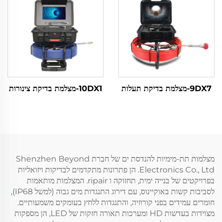
9DX7-מצלמת בדיקת תעלות
10DX1-מצלמת בדיקת צינורות
מצלמות תת-מימיות להנדסת ים של חברת Shenzhen Beyond
Electronics Co., Ltd. הן פתרונות מתקדמים לבדיקות ויזואליות
בפרויקטים של בנייה ימית, תחזוקה ו ripair. המצלמות מותאמות
לסביבות קשות באוקיינוס, עם דירוג התנגדות מים גבוה (למשל IP68),
חומרים עמידים בפני קורוזיה, והתנגדות ללחץ בעומקים משמעותיים.
מצוידות בעדשות HD ומערכות תאורה חזקות של LED, הן מספקות