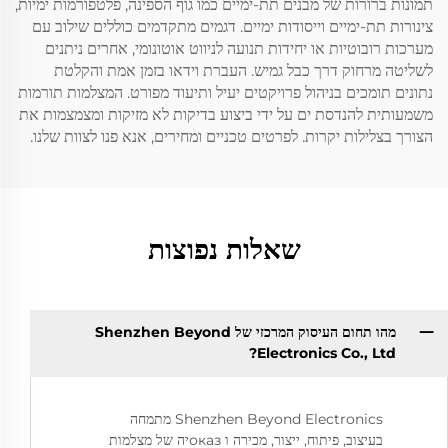
תמונות ברורות של מבנים תת-ימיים כמו גוף הספינה, פלטפורמות ימיות,
צינורות תת-ימיים וייסודות ימיים. דגמים מתקדמים כוללים שילוב עם
מערכות רובוטיות או יחידות תנועה לניווט אוטונומי, אחרים ניתנים
לשליטה מרחוק דרך כבל גמיש. העברת וידאו בזמן אמת והקלטת
נתונים תומכים בניהול פרויקטים יעיל ותיעוד מפורט. המצלמות תורמות
משמעותית להנדסת ים על ידי ביצוע בדיקות לא מזיקות ומצמצמות את
הצורך בצלילות יקרות. לפרטים טכניים ומחירים, אנא פנו לצוות שלנו.
שאלות נפוצות
מהו תחום העיסוק המרכזי של Shenzhen Beyond
Electronics Co., Ltd?
Shenzhen Beyond Electronics מתמחה
בעיצוב, פיתוח, ייצור, מכירה ו оказיה של מצלמות