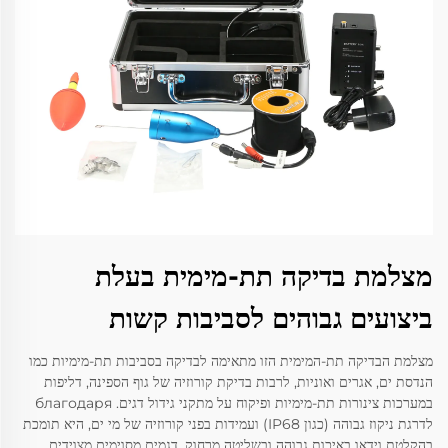
מצלמת בדיקה תת-מימית בעלת
ביצועים גבוהים לסביבות קשות
מצלמת הבדיקה תת-המימית הזו מתאימה לבדיקה בסביבות תת-מימיות כמו
הנדסת ים, אגרים ואוניות, לרבות בדיקת קורוזיה של גוף הספינה, דליפות
במערכות צינורות תת-מימיות ופיקוח על מתקני גידול דגים. благодаря
לדרגת ניקוז גבוהה (כגון IP68) ועמידות בפני קורוזיה של מי ים, היא תומכת
בהקלטת וידאו באיכות גבוהה ובשליטה מרחוק. דגמים מסוימים מצוידים