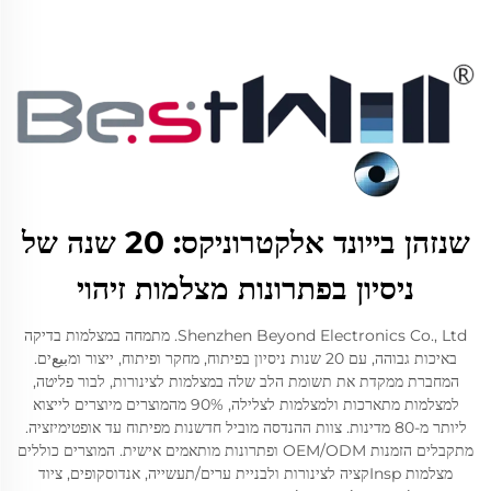
שנזהן בייונד אלקטרוניקס: 20 שנה של
ניסיון בפתרונות מצלמות זיהוי
Shenzhen Beyond Electronics Co., Ltd. מתמחה במצלמות בדיקה
באיכות גבוהה, עם 20 שנות ניסיון בפיתוח, מחקר ופיתוח, ייצור ומبيعים.
המחברת ממקדת את תשומת הלב שלה במצלמות לצינורות, לבור פליטה,
למצלמות מתארכות ולמצלמות לצלילה, 90% מהמוצרים מיוצרים לייצוא
ליותר מ-80 מדינות. צוות ההנדסה מוביל חדשנות מפיתוח עד אופטימיזציה.
מתקבלים הזמנות OEM/ODM ופתרונות מותאמים אישית. המוצרים כוללים
מצלמות Inspקציה לצינורות ולבניית ערים/תעשייה, אנדוסקופים, ציוד