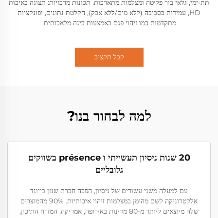
תת-ימי, גלאי בור פליטה ומצלמות מתארכות. תכונות מרכזיות: תצוגה באיכות
HD, עמידות בסביבה (ללא מים/ללא אבק), הקלטת נתונים, ופונקציות
מתקדמות כמו זיהוי פגם באמצעות בינה מלאכותית.
קבל תקציב
למה לבחור בנו?
20 שנות ניסיון תעשייתי ו présence בשווקים
גלובליים
עם למעלה משני עשורים של ניסיון, הפכה חברת שנזן בייונד
אלקטרוניקה לשם מהימן במצלמות זיהוי איכותיות. 90% מהמוצרים
שלה מיוצאים ליותר מ-80 מדינות באירופה, אמריקה, המזרח התיכון,