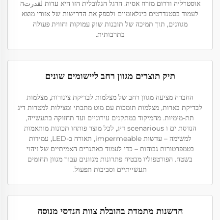
אוסטרליה ודרום מזרח אסיה. הרגל הגלובלית הזו היא עדות لقدرتה
לעמוד בסטנדרטים בינלאומיים ולספק את הדרישות של אזורי מוצא
מגוונים, תוך תמיכה של תובנות שוק עמוקות וחווית פעולה
בתרבותית.
תיק תוצרים מגוון רחב ליישומים שונים
החברה מציעה מגוון רחב של מצלמות לבדיקת צינורות, מצלמות
לבדיקת בארות, מצלמות תומכות עם מוט מתכתי ומצילות למטרות דיג
תת-מימיות. מהמיקוד במתקנים עירוניים ועד תחזוקה בתעשייה,
הנדסת ים ו scenarious דיג, לכל מוצר פותחו תכונות מותאמות
למשימה – עדשות impermeable, תאורה ב-LED, עמידות
בטמפרטורות גבוהות – כדי לעמוד באתגרים האמיתיים של זיהוי
בשטח. הפורטפוליו מבטיח פתרונות מגוונים עבור מגוון תחומים
תעשייתיים וסביבות תפעול.
חדשנות מתמדת בהובלת צוות הנדסי מנוסה