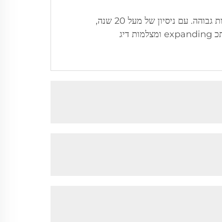
Shenzhen Beyond Electronics מתמחה בעיצוב, פיתוח, ייצור, מכירה ו оказיה של מצלמות זיהוי באיכות גבוהה. עם ניסיון של מעל 20 שנה,
החברה מרכזת את פעילותה במצלמות בדיקת צינורות, מצלמות בדיקת סולחות, מצלמות בדיקה על גבי מוטות מתכ expanding ומצלמות דיג