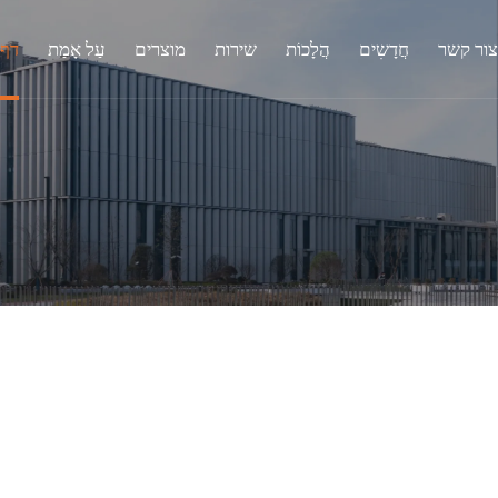
צור קשר
חֲדָשִים
הֲלָכוֹת
שירות
מוצרים
עַל אָמַת
דף 