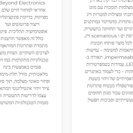
מצלמות לבדיקת בארות,
Beyond Electronics
מצלמות תומכות עם מוט
אחראי למחזור חיים שלם -
כתי ומצילות למטרות דיג
מפיתוח, בדיקות פונקציונליו
מימיות. מהמיקוד במתקנים
וייצור פרוטוטיפ ועד
וניים ועד תחזוקה בתעשייה,
אופטימיזציה תהליכית. פיקו
הנדסת ים ו scenarious דיג,
כולל זה מאפשר חדשנות
לכל מוצר פותחו תכונות
מתמדת ופתרונות המותאמי
תאמות למשימה – עדשות
לצרכים השוקיים. הצוות מש
impermeable, תאורה ב-
טכנולוגיות מתקדמות כמו זיה
LED, עמידות בטמפרטורות
פגמים באמצעות בינה
הות – כדי לעמוד באתגרים
מלאכותית, מודל תלת-מימדי
אמיתיים של זיהוי בשטח.
ופיזור סאונד-מצלמה, תוך סי
ורטפוליו מבטיח פתרונות
ציוד זיהוי אינטיליגנטי המתא
גוונים עבור מגוון תחומים
עצמו לדרישות התעשייה ו
שייתיים וסביבות תפעול.
מגמות הטכנולוגיות המשתנו