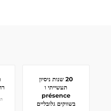
20 שנות ניסיון
ת
תעשייתי ו
רח
présence
הח
בשווקים גלובליים