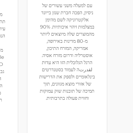
עם למעלה משני עשורים של
ניסיון, הפכה חברת שנזן בייונד
מת
אלקטרוניקה לשם מהימן
תת-
במצלמות זיהוי איכותיות. 90%
עיר
מהמוצרים שלה מיוצאים ליותר
מ-80 מדינות באירופה,
אמריקה, המזרח התיכון,
מו
אוסטרליה ודרום מזרח אסיה.
הרגל הגלובלית הזו היא עדות
لقدرتה לעמוד בסטנדרטים
גבו
בינלאומיים ולספק את הדרישות
ה
של אזורי מוצא מגוונים, תוך
הפ
תמיכה של תובנות שוק עמוקות
מ
וחווית פעולה בתרבותית.
תע