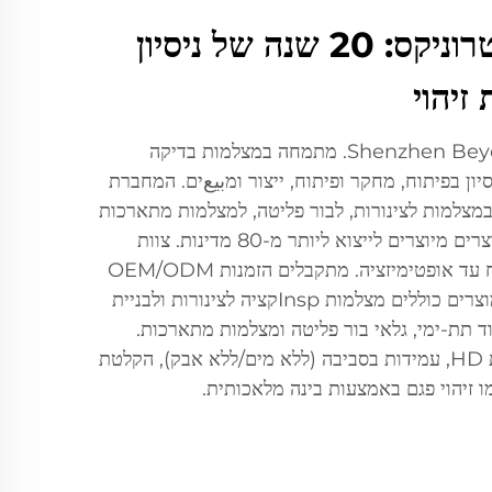
שנזהן בייונד אלקטרוניקס: 20 שנה של ניסיון
זיהוי
Shenzhen Beyond Electronics Co., Ltd. מתמחה במצלמות בדיקה
ה, עם 20 שנות ניסיון בפיתוח, מחקר ופיתוח, ייצור ומبيعים. המחברת
למות לצינורות, לבור פליטה, למצלמות מתארכות
ולמצלמות לצלילה, 90% מהמוצרים מיוצרים לייצוא ליותר מ-80 מדינות. צוות
ההנדסה מוביל חדשנות מפיתוח עד אופטימיזציה. מתקבלים הזמנות OEM/ODM
ופתרונות מותאמים אישית. המוצרים כוללים מצלמות Inspקציה לצינורות ולבניית
ד תת-ימי, גלאי בור פליטה ומצלמות מתארכות.
תכונות מרכזיות: תצוגה באיכות HD, עמידות בסביבה (ללא מים/ללא אבק), הקלטת
ו זיהוי פגם באמצעות בינה מלאכותית.