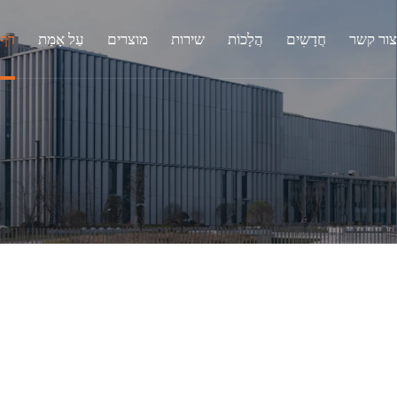
צור קשר
חֲדָשִים
הֲלָכוֹת
שירות
מוצרים
עַל אָמַת
דף 