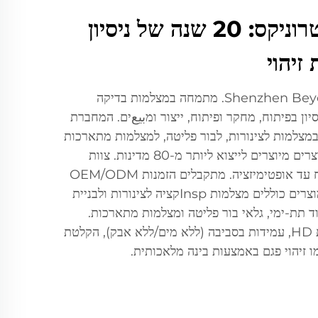
שנזהן בייונד אלקטרוניקס: 20 שנה של ניסיון
זיהוי
Shenzhen Beyond Electronics Co., Ltd. מתמחה במצלמות בדיקה
ה, עם 20 שנות ניסיון בפיתוח, מחקר ופיתוח, ייצור ומبيعים. המחברת
למות לצינורות, לבור פליטה, למצלמות מתארכות
ולמצלמות לצלילה, 90% מהמוצרים מיוצרים לייצוא ליותר מ-80 מדינות. צוות
ההנדסה מוביל חדשנות מפיתוח עד אופטימיזציה. מתקבלים הזמנות OEM/ODM
ופתרונות מותאמים אישית. המוצרים כוללים מצלמות Inspקציה לצינורות ולבניית
ד תת-ימי, גלאי בור פליטה ומצלמות מתארכות.
תכונות מרכזיות: תצוגה באיכות HD, עמידות בסביבה (ללא מים/ללא אבק), הקלטת
ו זיהוי פגם באמצעות בינה מלאכותית.