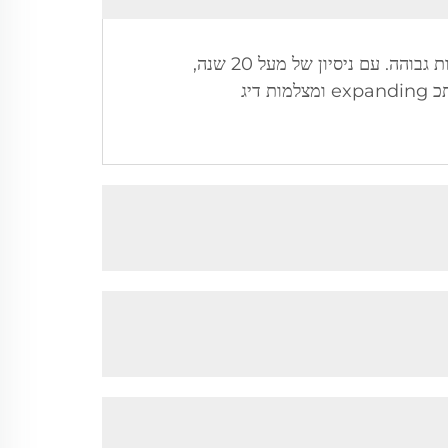
Shenzhen Beyond Electronics מתמחה בעיצוב, פיתוח, ייצור, מכירה ו оказיה של מצלמות זיהוי באיכות גבוהה. עם ניסיון של מעל 20 שנה,
החברה מרכזת את פעילותה במצלמות בדיקת צינורות, מצלמות בדיקת סולחות, מצלמות בדיקה על גבי מוטות מתכ expanding ומצלמות דיג