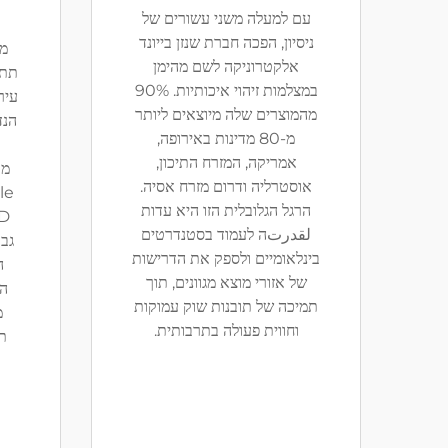
עם למעלה משני עשורים של
ניסיון, הפכה חברת שנזן בייונד
מת
אלקטרוניקה לשם מהימן
תת-
במצלמות זיהוי איכותיות. 90%
עיר
מהמוצרים שלה מיוצאים ליותר
מ-80 מדינות באירופה,
אמריקה, המזרח התיכון,
מו
אוסטרליה ודרום מזרח אסיה.
הרגל הגלובלית הזו היא עדות
لقدرتה לעמוד בסטנדרטים
גבו
בינלאומיים ולספק את הדרישות
ה
של אזורי מוצא מגוונים, תוך
הפ
תמיכה של תובנות שוק עמוקות
מ
וחווית פעולה בתרבותית.
תע