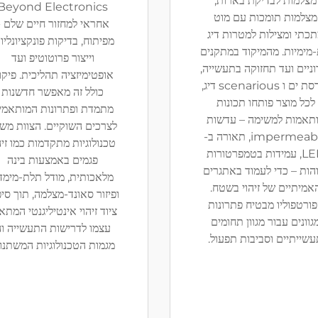
מצלמות לבדיקת בארות,
Beyond Electronics
מצלמות תומכות עם מוט
אחראי למחזור חיים שלם -
כתי ומצילות למטרות דיג
מפיתוח, בדיקות פונקציונליו
מימיות. מהמיקוד במתקנים
וייצור פרוטוטיפ ועד
וניים ועד תחזוקה בתעשייה,
אופטימיזציה תהליכית. פיקו
הנדסת ים ו scenarious דיג,
כולל זה מאפשר חדשנות
לכל מוצר פותחו תכונות
מתמדת ופתרונות המותאמי
תאמות למשימה – עדשות
לצרכים השוקיים. הצוות מש
impermeable, תאורה ב-
טכנולוגיות מתקדמות כמו זיה
LED, עמידות בטמפרטורות
פגמים באמצעות בינה
הות – כדי לעמוד באתגרים
מלאכותית, מודל תלת-מימדי
אמיתיים של זיהוי בשטח.
ופיזור סאונד-מצלמה, תוך סי
ורטפוליו מבטיח פתרונות
ציוד זיהוי אינטיליגנטי המתא
גוונים עבור מגוון תחומים
עצמו לדרישות התעשייה ו
שייתיים וסביבות תפעול.
מגמות הטכנולוגיות המשתנו