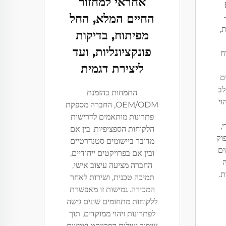
אחראי למחזור
החיים המלא, החל
ת,
מפיתוח, בדיקות
פונקציונליות, ועד
ח
ליצירת דגמית
ם
לב
התמחות בהזמנת
וי
OEM/ODM, החברה מספקת
פתרונות מותאמים לדרישות
,
הלקוחות הספציפיות. בין אם
פוק
מדובר ביישומים סטנדרטיים
ים
ובין אם בפרויקטים ייחודיים,
ה
החברה מציעה עיצוב אישי,
ת.
תמיכה טכנית, ושירות לאחר
המכירה. גמישות זו מאפשרת
ללקוחות מתחומים שונים גישה
לפתרונות זיהוי ממוקדים, תוך
שיפור יעילות הפרויקט וצמצום