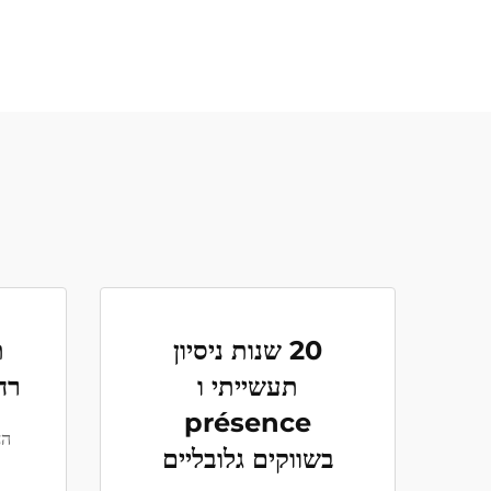
20 שנות ניסיון
ת
תעשייתי ו
רח
présence
הח
בשווקים גלובליים