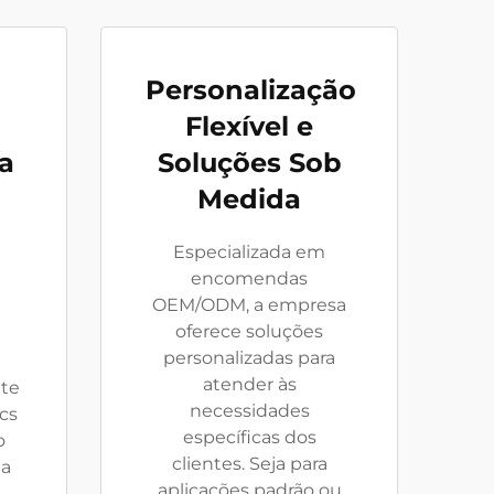
Personalização
Flexível e
a
Soluções Sob
Medida
Especializada em
encomendas
OEM/ODM, a empresa
oferece soluções
personalizadas para
atender às
nte
necessidades
cs
específicas dos
o
clientes. Seja para
 a
aplicações padrão ou