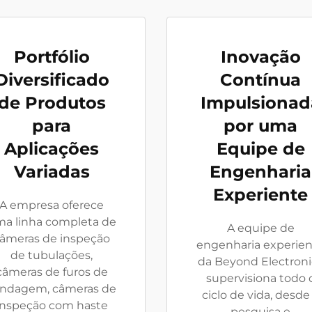
Portfólio
Inovação
Diversificado
Contínua
de Produtos
Impulsionad
para
por uma
Aplicações
Equipe de
Variadas
Engenharia
Experiente
A empresa oferece
a linha completa de
A equipe de
âmeras de inspeção
engenharia experie
de tubulações,
da Beyond Electroni
câmeras de furos de
supervisiona todo 
ndagem, câmeras de
ciclo de vida, desde
inspeção com haste
pesquisa e