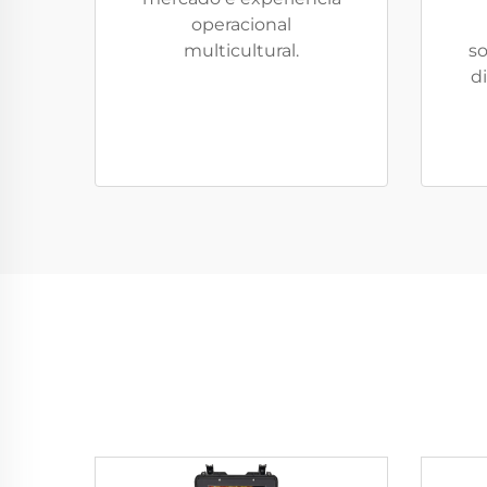
operacional
multicultural.
so
d