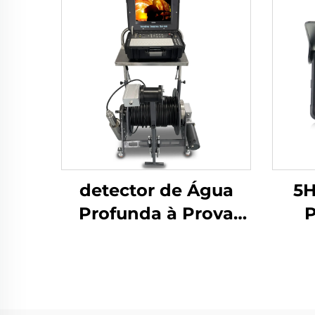
detector de Água
5H
Profunda à Prova
P
d'Água 12DW1-JV02