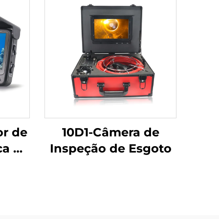
or de
10D1-Câmera de
ca no
Inspeção de Esgoto