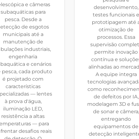
elescópica e câmeras
desenvolvimento,
subaquáticas para
testes funcionais 
pesca. Desde a
prototipagem até 
etecção de esgotos
otimização de
municipais até a
processos. Essa
manutenção de
supervisão comple
bulações industriais,
permite inovação
engenharia
contínua e soluçõe
baquática e cenários
alinhadas ao mercad
 pesca, cada produto
A equipe integra
é projetado com
tecnologias avançad
características
como reconhecimen
pecializadas — lentes
de defeitos por IA,
à prova d'água,
modelagem 3D e fu
iluminação LED,
de sonar e câmera
resistência a altas
entregando
emperaturas — para
equipamentos de
frentar desafios reais
detecção inteligent
de detecção. O