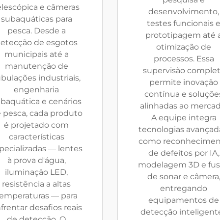
elescópica e câmeras
desenvolvimento,
subaquáticas para
testes funcionais 
pesca. Desde a
prototipagem até 
etecção de esgotos
otimização de
municipais até a
processos. Essa
manutenção de
supervisão comple
bulações industriais,
permite inovação
engenharia
contínua e soluçõe
baquática e cenários
alinhadas ao mercad
 pesca, cada produto
A equipe integra
é projetado com
tecnologias avançad
características
como reconhecimen
pecializadas — lentes
de defeitos por IA,
à prova d'água,
modelagem 3D e fu
iluminação LED,
de sonar e câmera
resistência a altas
entregando
emperaturas — para
equipamentos de
frentar desafios reais
detecção inteligent
de detecção. O