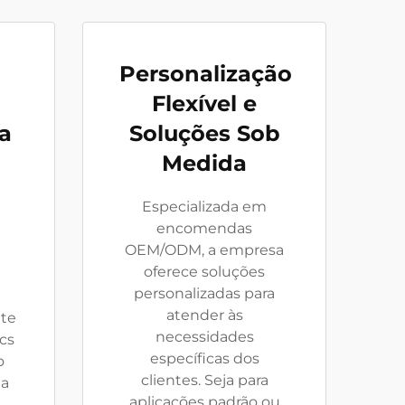
Personalização
Flexível e
a
Soluções Sob
Medida
Especializada em
encomendas
OEM/ODM, a empresa
oferece soluções
personalizadas para
atender às
nte
necessidades
cs
específicas dos
o
clientes. Seja para
 a
aplicações padrão ou