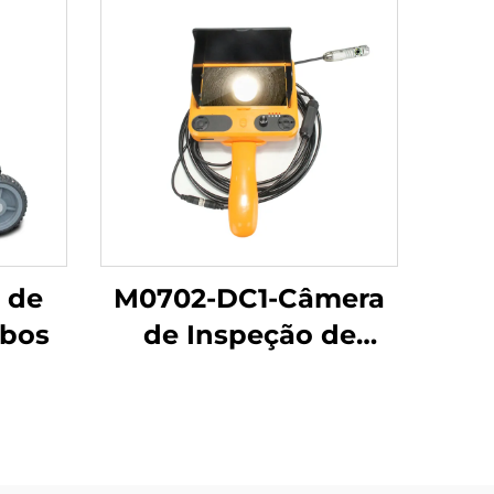
 de
M0702-DC1-Câmera
ubos
de Inspeção de
Tubos