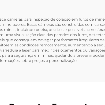
rece câmeras para inspeção de colapso em furos de mine
s mineradores. Essas câmeras são construídas com carcaç
s minas, incluindo poeira, detritos e possíveis atmosfer
uma visualização clara das paredes dos furos, detectand
íveis que conseguem navegar por formatos irregulares d
onitorem as condições remotamente, aumentando a segu
rredura a laser para medir deslocamentos ou variações 
is para a segurança em minas, ajudando a prevenir aciden
formações sobre preços e personalização.