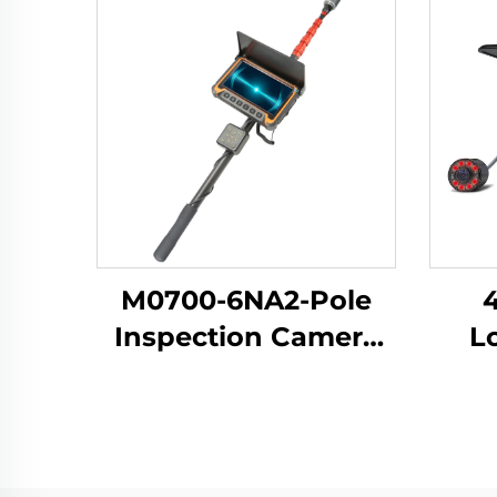
M0700-6NA2-Pole
Inspection Camera
L
Telescópica