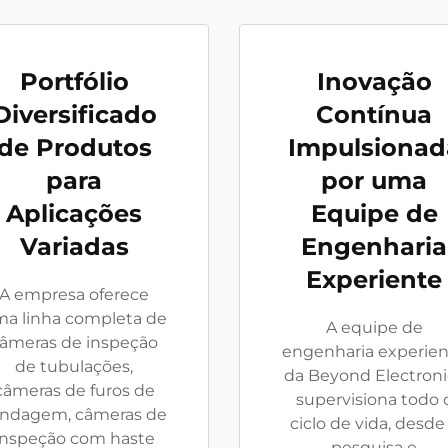
Portfólio
Inovação
Diversificado
Contínua
de Produtos
Impulsionad
para
por uma
Aplicações
Equipe de
Variadas
Engenharia
Experiente
A empresa oferece
a linha completa de
A equipe de
âmeras de inspeção
engenharia experie
de tubulações,
da Beyond Electroni
câmeras de furos de
supervisiona todo 
ndagem, câmeras de
ciclo de vida, desde
inspeção com haste
pesquisa e