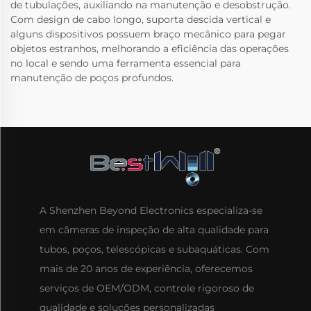
de tubulações, auxiliando na manutenção e desobstrução.
Com design de cabo longo, suporta descida vertical e
alguns dispositivos possuem braço mecânico para pegar
objetos estranhos, melhorando a eficiência das operações
no local e sendo uma ferramenta essencial para
manutenção de poços profundos.
A Shenzhen Beyond Electronics especializa-se
em câmeras de inspeção de alta qualidade para
tubos, poços, telescópicas e subaquáticas. Com
mais de 20 anos de experiência, oferecemos
serviços de OEM/ODM, controle rigoroso de
qualidade e soluções personalizadas