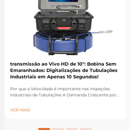
transmissão ao Vivo HD de 10": Bobina Sem
Emaranhados: Digitalizações de Tubulações
Industriais em Apenas 10 Segundos!
Por que a Velocidade é Importante nas Inspeções
Industriais de Tubulações A Demanda Crescente por
Diagnósticos Rápidos em Tubulações Atualmente, os
diagnósticos em tubulações precisam ser realizados
VER MAIS
rapidamente devido ao aumento da rigidez nas
regulamentações e à crescente necessidade de dados
em tempo real por parte das indústrias. Man...