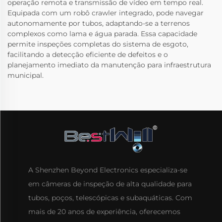
operação remota e transmissão de vídeo em tempo real.
Equipada com um robô crawler integrado, pode navegar
autonomamente por tubos, adaptando-se a terrenos
complexos como lama e água parada. Essa capacidade
permite inspeções completas do sistema de esgoto,
facilitando a detecção eficiente de defeitos e o
planejamento imediato da manutenção para infraestrutura
municipal.
A Shenzhen Beyond Electronics especializa-se
em câmeras de inspeção de alta qualidade para
tubos, poços, telescópicas e subaquáticas. Com
mais de 20 anos de experiência, oferecemos