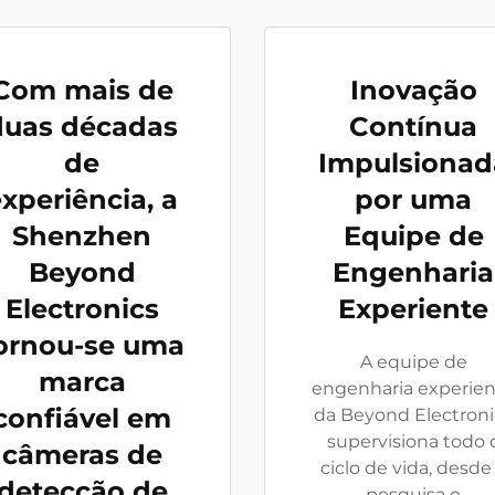
Com mais de
Inovação
duas décadas
Contínua
de
Impulsionad
xperiência, a
por uma
Shenzhen
Equipe de
Beyond
Engenharia
Electronics
Experiente
ornou-se uma
A equipe de
marca
engenharia experie
confiável em
da Beyond Electroni
supervisiona todo 
câmeras de
ciclo de vida, desde
detecção de
pesquisa e