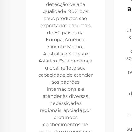
detecção de alta
a
qualidade. 90% dos
seus produtos são
exportados para mais
um
de 80 países na
c
Europa, América,
Oriente Médio,
Austrália e Sudeste
so
Asiático. Esta presença
global reflete sua
t
capacidade de atender
aos padrões
internacionais e
d
atender às diversas
necessidades
regionais, apoiada por
tu
profundos
conhecimentos de
su
mercado e experiência