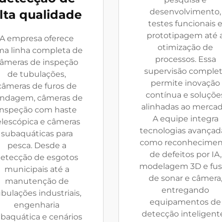
desenvolvimento,
lta qualidade
testes funcionais 
prototipagem até 
A empresa oferece
otimização de
a linha completa de
processos. Essa
âmeras de inspeção
supervisão comple
de tubulações,
permite inovação
câmeras de furos de
contínua e soluçõe
ndagem, câmeras de
alinhadas ao mercad
inspeção com haste
A equipe integra
elescópica e câmeras
tecnologias avançad
subaquáticas para
como reconhecimen
pesca. Desde a
de defeitos por IA,
etecção de esgotos
modelagem 3D e fu
municipais até a
de sonar e câmera
manutenção de
entregando
bulações industriais,
equipamentos de
engenharia
detecção inteligent
baquática e cenários