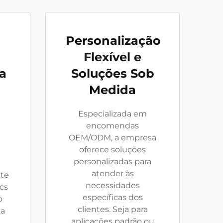
Personalização
Flexível e
a
Soluções Sob
Medida
Especializada em
encomendas
OEM/ODM, a empresa
oferece soluções
personalizadas para
atender às
nte
necessidades
cs
específicas dos
o
clientes. Seja para
 a
aplicações padrão ou