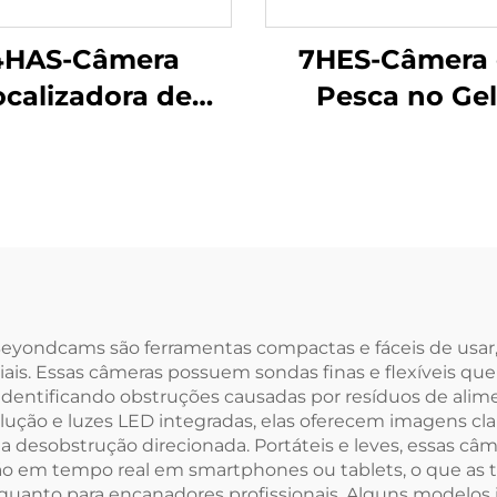
4HAS-Câmera
7HES-Câmera
ocalizadora de
Pesca no Ge
Peixes
 Beyondcams são ferramentas compactas e fáceis de usar
ais. Essas câmeras possuem sondas finas e flexíveis qu
, identificando obstruções causadas por resíduos de ali
ução e luzes LED integradas, elas oferecem imagens clara
ma desobstrução direcionada. Portáteis e leves, essas 
ão em tempo real em smartphones ou tablets, o que as to
quanto para encanadores profissionais. Alguns modelos