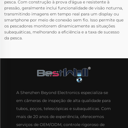
pesca. Com construção à prova d'água e resistente à
pressão, geralmente inclui funcionalidade de visão noturna,
transmitindo imagens em tempo real para um display ou
smartphone por meio de conexão sem fio. Isso permite que
os pescadores monitorem dinamicamente as situações
subaquáticas, melhorando a eficiência e a taxa de sucesso
da pesca.
A Shenzhen Beyond Electronics especializa-se
em câmeras de inspeção de alta qualidade para
tubos, poços, telescópicas e subaquáticas. Com
mais de 20 anos de experiência, oferecemos
serviços de OEM/ODM, controle rigoroso de