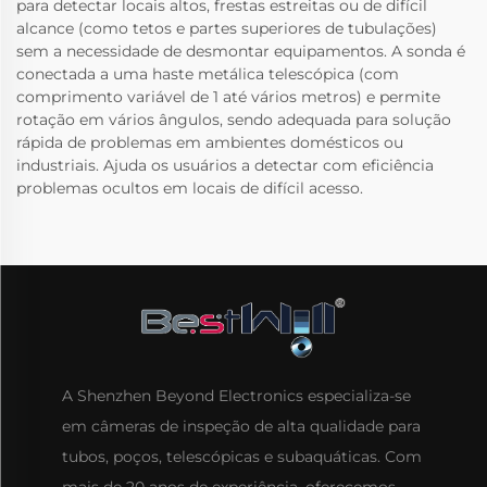
para detectar locais altos, frestas estreitas ou de difícil
alcance (como tetos e partes superiores de tubulações)
sem a necessidade de desmontar equipamentos. A sonda é
conectada a uma haste metálica telescópica (com
comprimento variável de 1 até vários metros) e permite
rotação em vários ângulos, sendo adequada para solução
rápida de problemas em ambientes domésticos ou
industriais. Ajuda os usuários a detectar com eficiência
problemas ocultos em locais de difícil acesso.
A Shenzhen Beyond Electronics especializa-se
em câmeras de inspeção de alta qualidade para
tubos, poços, telescópicas e subaquáticas. Com