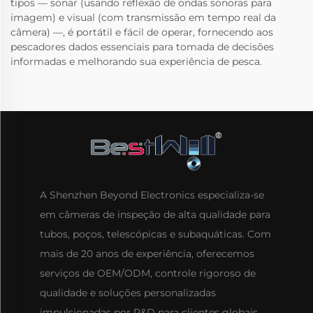
tipos — sonar (usando reflexão de ondas sonoras para
imagem) e visual (com transmissão em tempo real da
câmera) —, é portátil e fácil de operar, fornecendo aos
pescadores dados essenciais para tomada de decisões
informadas e melhorando sua experiência de pesca.
A Shenzhen Beyond Electronics especializa-se
em câmeras de inspeção de alta qualidade para
tubos, poços, telescópicas e subaquáticas. Com
mais de 20 anos de experiência, oferecemos
serviços de OEM/ODM, controle rigoroso de
qualidade e soluções personalizadas
impulsionadas por P&D para clientes globais