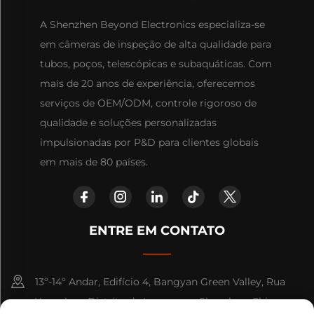
A Shenzhen Beyond Electronics especializa-se
em câmeras de inspeção de alta qualidade para
tubos, poços, telescópicas e subaquáticas. Com
mais de 20 anos de experiência, oferecemos
serviços de OEM/ODM, controle rigoroso de
qualidade e soluções personalizadas
impulsionadas por P&D para clientes globais
em mais de 80 países.
ENTRE EM CONTATO
13º-14º Andar, Edifício 4, Bangyan Green Valley, Rua
Yuanshan, Distrito de Longgang, Shenzhen, China.