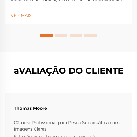
Diagnósticos Rápidos em Tubulações Atualmente, os
diagnósticos em tubulações precisam ser realizados
VER MAIS
rapidamente devido ao aumento da rigidez nas
regulamentações e à crescente necessidade de dados
em tempo real por parte das indústrias. Man...
aVALIAÇÃO DO CLIENTE
Thomas Moore
Câmera Profissional para Pesca Subaquática com
Imagens Claras
Esta câmera subaquática para pesca é