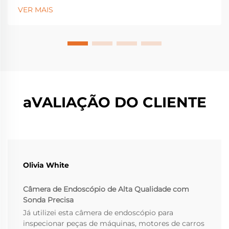
tornaram-se equipamentos essenciais para identificar
VER MAIS
problemas estruturais ocultos sob a superfície que
poderiam causar falhas graves...
aVALIAÇÃO DO CLIENTE
Olivia White
Câmera de Endoscópio de Alta Qualidade com
Sonda Precisa
Já utilizei esta câmera de endoscópio para
inspecionar peças de máquinas, motores de carros