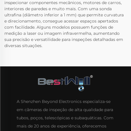
inspecionar componentes mecânicos, motores de carros,
interiores de paredes e muito mais. Com uma sonda
ultrafina (diâmetro inferior a 1 mm) que permite curvatura
e direcionamento, consegue acessar espaços apertados
com facilidade. Alguns modelos possuem funções de
medição a laser ou imagem infravermelha, aumentando
sua precisão e versatilidade para inspeções detalhadas em
diversas situações.
A Shenzhen Beyond Electronics especializa-se
em câmeras de inspeção de alta qualidade para
tubos, poços, telescópicas e subaquáticas. Com
mais de 20 anos de experiência, oferecemos