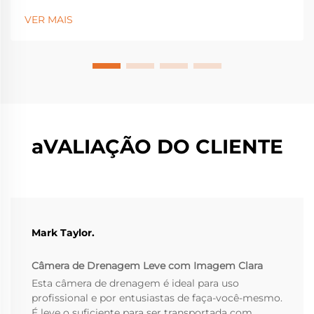
tornaram-se equipamentos essenciais para identificar
VER MAIS
problemas estruturais ocultos sob a superfície que
poderiam causar falhas graves...
aVALIAÇÃO DO CLIENTE
Mark Taylor.
Câmera de Drenagem Leve com Imagem Clara
Esta câmera de drenagem é ideal para uso
profissional e por entusiastas de faça-você-mesmo.
É leve o suficiente para ser transportada com