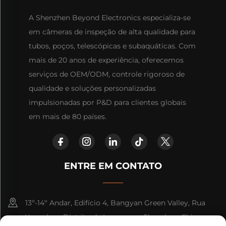
A Shenzhen Beyond Electronics especializa-se
em câmeras de inspeção de alta qualidade para
tubos, poços, telescópicas e subaquáticas. Com
mais de 20 anos de experiência, oferecemos
serviços de OEM/ODM, controle rigoroso de
qualidade e soluções personalizadas
impulsionadas por P&D para clientes globais
em mais de 80 países.
ENTRE EM CONTATO
13º-14º Andar, Edifício 4, Bangyan Green Valley, Rua
Yuanshan, Distrito de Longgang, Shenzhen, China.