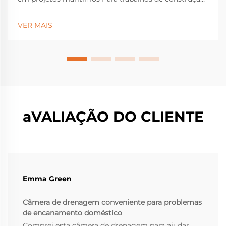
marítima, as câmeras de inspeção de poços
tornaram-se equipamentos essenciais para identificar
VER MAIS
problemas estruturais ocultos sob a superfície que
poderiam causar falhas graves...
aVALIAÇÃO DO CLIENTE
Emma Green
Câmera de drenagem conveniente para problemas
de encanamento doméstico
Comprei esta câmera de drenagem para ajudar