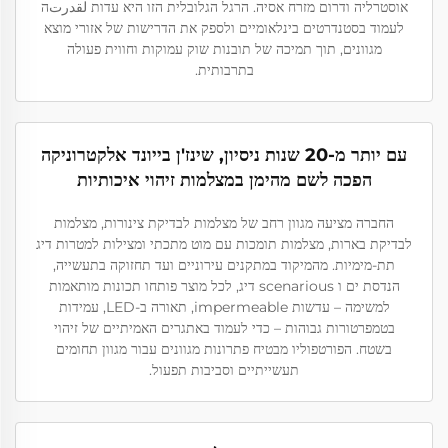
אוסטרליה ודרום מזרח אסיה. הרגל הגלובלית הזו היא עדות لقدرتה
לעמוד בסטנדרטים בינלאומיים ולספק את הדרישות של אזורי מוצא
מגוונים, תוך תמיכה של תובנות שוק עמוקות וחווית פעולה
בתרבותית.
עם יותר מ-20 שנות ניסיון, שינז'ן בייונד אלקטרוניקה
הפכה לשם מהימן במצלמות זיהוי איכותיות
החברה מציעה מגוון רחב של מצלמות לבדיקת צינורות, מצלמות
לבדיקת בארות, מצלמות תומכות עם מוט מתכתי ומצילות למטרות דיג
תת-מימיות. מהמיקוד במתקנים עירוניים ועד תחזוקה בתעשייה,
הנדסת ים ו scenarious דיג, לכל מוצר פותחו תכונות מותאמות
למשימה – עדשות impermeable, תאורה ב-LED, עמידות
בטמפרטורות גבוהות – כדי לעמוד באתגרים האמיתיים של זיהוי
בשטח. הפורטפוליו מבטיח פתרונות מגוונים עבור מגוון תחומים
תעשייתיים וסביבות תפעול.