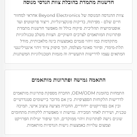
חדשנות מתמדת בהובלת צוות הנדסי מנוסה
צוות ההנדסה המנוסה של Beyond Electronics אחראי למחזור
חיים שלם - מפיתוח, בדיקות פונקציונליות, וייצור פרוטוטיפ ועד
אופטימיזציה תהליכית. פיקוח כולל זה מאפשר חדשנות מתמדת
ופתרונות המותאמים לצרכים השוקיים. הצוות משלב טכנולוגיות
מתקדמות כמו זיהוי פגמים באמצעות בינה מלאכותית, מודל
תלת-מימדי, ופיזור סאונד-מצלמה, תוך סיפוק ציוד זיהוי אינטיליגנטי
המתאים עצמו לדרישות התעשייה וה מגמות הטכנולוגיות המשתנות.
התאמה גמישה ופתרונות מותאמים
התמחות בהזמנת OEM/ODM, החברה מספקת פתרונות מותאמים
לדרישות הלקוחות הספציפיות. בין אם מדובר ביישומים סטנדרטיים
ובין אם בפרויקטים ייחודיים, החברה מציעה עיצוב אישי, תמיכה
טכנית, ושירות לאחר המכירה. גמישות זו מאפשרת ללקוחות מתחומים
שונים גישה לפתרונות זיהוי ממוקדים, תוך שיפור יעילות הפרויקט
וצמצום עלויות באמצעות גישות הנדסיות מותאמות.