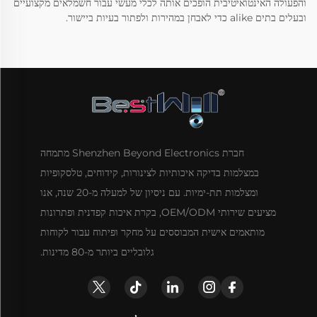
והפעולה האינטואיטיבית הופכים אותה לכלי מעשי עבור חשמלאים מקצועיים
ובעלים בתים alike כדי לאבחן במהירות ולפתור בעיות ביישור.
חברת Shenzhen Beyond Electronics מתמחה
במצלמות בדיקה איכותיות לצינורות, קידוחים, טלסקופיות
ומצלמות תת-ימיות. עם ניסיון של למעלה מ-20 שנה, אנו
מציעים שירותי OEM/ODM, בקרת איכות קפדנית ופתרונות
מותאמים אישית המבוססים על מחקר ופיתוח עבור לקוחות
גלובליים ביותר מ-80 מדינות.