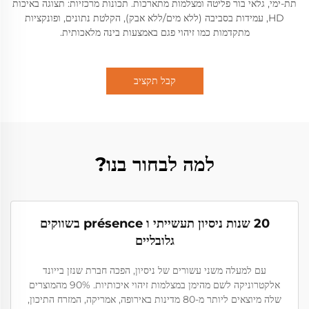
תת-ימי, גלאי בור פליטה ומצלמות מתארכות. תכונות מרכזיות: תצוגה באיכות
HD, עמידות בסביבה (ללא מים/ללא אבק), הקלטת נתונים, ופונקציות
מתקדמות כמו זיהוי פגם באמצעות בינה מלאכותית.
קבל תקציב
למה לבחור בנו?
20 שנות ניסיון תעשייתי ו présence בשווקים
גלובליים
עם למעלה משני עשורים של ניסיון, הפכה חברת שנזן בייונד
אלקטרוניקה לשם מהימן במצלמות זיהוי איכותיות. 90% מהמוצרים
שלה מיוצאים ליותר מ-80 מדינות באירופה, אמריקה, המזרח התיכון,