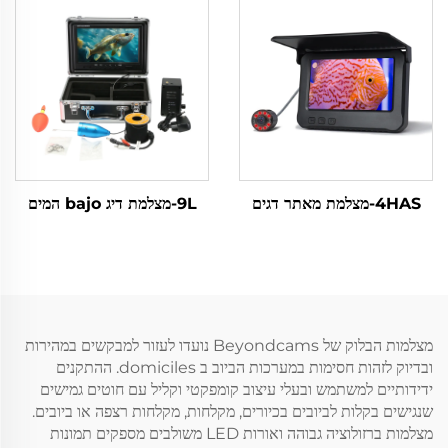
4HAS-מצלמת מאתר דגים
9L-מצלמת דיג bajo המים
מצלמות הבלוק של Beyondcams נועדו לעזור למבקשים במהירות
ובדיוק לזהות חסימות במערכות הביוב ב domiciles. ההתקנים
ידידותיים למשתמש ובעלי עיצוב קומפקטי וקליל עם חוטים גמישים
שנגישים בקלות לביובים בכיורים, מקלחות, מקלחות רצפה או ביובים.
מצלמות ברזולוציה גבוהה ואורות LED משולבים מספקים תמונות