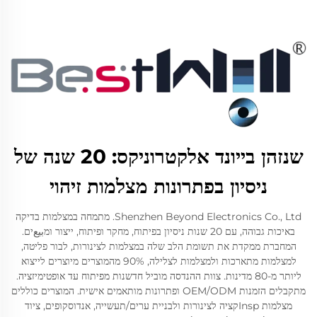
שנזהן בייונד אלקטרוניקס: 20 שנה של
ניסיון בפתרונות מצלמות זיהוי
Shenzhen Beyond Electronics Co., Ltd. מתמחה במצלמות בדיקה
באיכות גבוהה, עם 20 שנות ניסיון בפיתוח, מחקר ופיתוח, ייצור ומبيعים.
המחברת ממקדת את תשומת הלב שלה במצלמות לצינורות, לבור פליטה,
למצלמות מתארכות ולמצלמות לצלילה, 90% מהמוצרים מיוצרים לייצוא
ליותר מ-80 מדינות. צוות ההנדסה מוביל חדשנות מפיתוח עד אופטימיזציה.
מתקבלים הזמנות OEM/ODM ופתרונות מותאמים אישית. המוצרים כוללים
מצלמות Inspקציה לצינורות ולבניית ערים/תעשייה, אנדוסקופים, ציוד