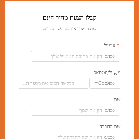
קבלו הצעת מחיר חינם
נציגנו ייצור איתכם קשר בקרוב.
אימייל
0/100
מوباיל/ווטסאפ
Code
0/100
שם
0/100
שם החברה
0/200