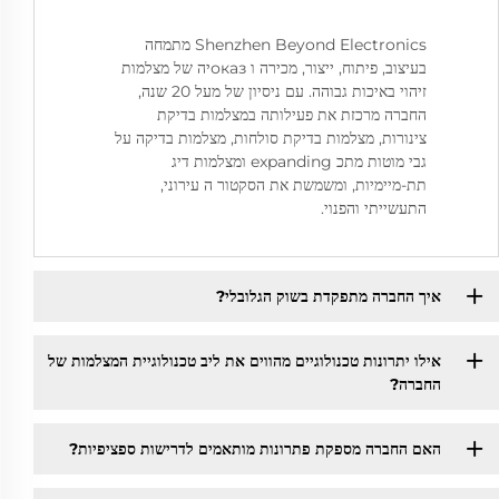
Shenzhen Beyond Electronics מתמחה
בעיצוב, פיתוח, ייצור, מכירה ו оказיה של מצלמות
זיהוי באיכות גבוהה. עם ניסיון של מעל 20 שנה,
החברה מרכזת את פעילותה במצלמות בדיקת
צינורות, מצלמות בדיקת סולחות, מצלמות בדיקה על
גבי מוטות מתכ expanding ומצלמות דיג
תת-מיימיות, ומשמשת את הסקטור ה עירוני,
התעשייתי והפנוי.
איך החברה מתפקדת בשוק הגלובלי?
אילו יתרונות טכנולוגיים מהווים את ליב טכנולוגיית המצלמות של
החברה?
האם החברה מספקת פתרונות מותאמים לדרישות ספציפיות?