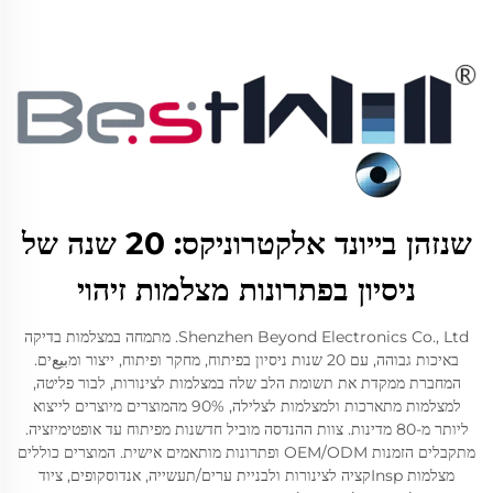
שנזהן בייונד אלקטרוניקס: 20 שנה של
ניסיון בפתרונות מצלמות זיהוי
Shenzhen Beyond Electronics Co., Ltd. מתמחה במצלמות בדיקה
באיכות גבוהה, עם 20 שנות ניסיון בפיתוח, מחקר ופיתוח, ייצור ומبيعים.
המחברת ממקדת את תשומת הלב שלה במצלמות לצינורות, לבור פליטה,
למצלמות מתארכות ולמצלמות לצלילה, 90% מהמוצרים מיוצרים לייצוא
ליותר מ-80 מדינות. צוות ההנדסה מוביל חדשנות מפיתוח עד אופטימיזציה.
מתקבלים הזמנות OEM/ODM ופתרונות מותאמים אישית. המוצרים כוללים
מצלמות Inspקציה לצינורות ולבניית ערים/תעשייה, אנדוסקופים, ציוד