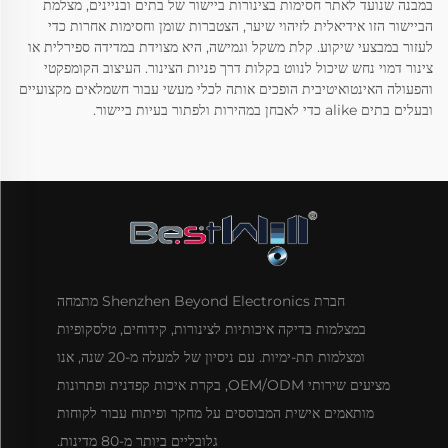
במבנה שנועד לאתר חסימות בצינורות ביישור של בתים ובניינים, מצלמת
הביישור הזו אידיאלית לזיהוי שיער, הצטברות שומן וחסימות אחרות כדי
לעזור במבצעי שיקוע. קלת משקל וגמישה, היא מצוידת במדידה ספירלית או
צינור דמוי נחש שיכול לנווט בקלות דרך פניות הצינור. העיצוב הקומפקטי
והפעולה האינטואיטיבית הופכים אותה לכלי מעשי עבור חשמלאים מקצועיים
ובעלים בתים alike כדי לאבחן במהירות ולפתור בעיות ביישור.
חברת Shenzhen Beyond Electronics מתמחה
במצלמות בדיקה איכותיות לצינורות, קידוחים, טלסקופיות
ומצלמות תת-ימיות. עם ניסיון של למעלה מ-20 שנה, אנו
מציעים שירותי OEM/ODM, בקרת איכות קפדנית ופתרונות
מותאמים אישית המבוססים על מחקר ופיתוח עבור לקוחות
גלובליים ביותר מ-80 מדינות.