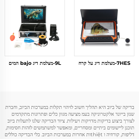
7HES-מצלמת דיג על קרח
9L-מצלמת דיג bajo המים
בדיקה של ביוב היא תהליך חשוב לזיהוי תקלות במערכות הביוב, וחברת
שנזן בייונד אלקטרוניקה בעמ מציעה מגוון כלים ופתרונות מתקדמים
לצורך ביצוע בדיקות מדויקות ויעילות. ציוד הבדיקה שלנו לתעלות ביוב
תוכנן ליישומים ביתיים ומסחריים, ומאפשר למשתמשים לזהות חסימות,
דליפות, קורוזיה ו thiệtות אחרות במערכות הביוב. כלי הבדיקה כוללים