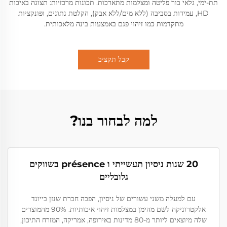
תת-ימי, גלאי בור פליטה ומצלמות מתארכות. תכונות מרכזיות: תצוגה באיכות
HD, עמידות בסביבה (ללא מים/ללא אבק), הקלטת נתונים, ופונקציות
מתקדמות כמו זיהוי פגם באמצעות בינה מלאכותית.
קבל תקציב
למה לבחור בנו?
20 שנות ניסיון תעשייתי ו présence בשווקים
גלובליים
עם למעלה משני עשורים של ניסיון, הפכה חברת שנזן בייונד
אלקטרוניקה לשם מהימן במצלמות זיהוי איכותיות. 90% מהמוצרים
שלה מיוצאים ליותר מ-80 מדינות באירופה, אמריקה, המזרח התיכון,