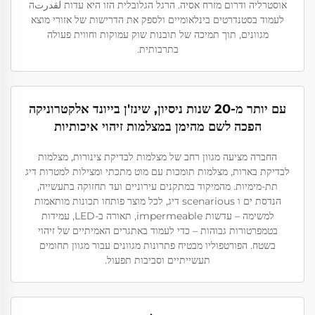
אוסטרליה ודרום מזרח אסיה. הרגל הגלובלית הזו היא עדות لقدرتה
לעמוד בסטנדרטים בינלאומיים ולספק את הדרישות של אזורי מוצא
מגוונים, תוך תמיכה של תובנות שוק עמוקות וחווית פעולה
בתרבותית.
עם יותר מ-20 שנות ניסיון, שינז'ן בייונד אלקטרוניקה
הפכה לשם מהימן במצלמות זיהוי איכותיות
החברה מציעה מגוון רחב של מצלמות לבדיקת צינורות, מצלמות
לבדיקת בארות, מצלמות תומכות עם מוט מתכתי ומצילות למטרות דיג
תת-מימיות. מהמיקוד במתקנים עירוניים ועד תחזוקה בתעשייה,
הנדסת ים ו scenarious דיג, לכל מוצר פותחו תכונות מותאמות
למשימה – עדשות impermeable, תאורה ב-LED, עמידות
בטמפרטורות גבוהות – כדי לעמוד באתגרים האמיתיים של זיהוי
בשטח. הפורטפוליו מבטיח פתרונות מגוונים עבור מגוון תחומים
תעשייתיים וסביבות תפעול.