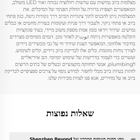
מצלמות ביוב גמישות עם עדשות רזולוציה גבוהה ואור LED משולב,
המאפשרים תצפית ברורה על החלק הפנימי של המיכלים. את
המצלמות ניתן להכניס לתוך צינורות הביוב דרך נקודות גישה, כגון פתחי
ביוב או פתחי ניקוי, ולעבור דרך פניות ועקומות בעזרת מחטים או כבלים
גמישים. שידור וידאו בזמן אמת מספק משוב מיידי, בעוד פונקציות
הקלטה מאפשרות ניתוח וتوثיק לאחר מכן. דגמים מסוימים מצוידים
בחיבור אלחוטי, המאפשר הצגת שידור חי על גבי מכשירים ניידים
לצורך נוחות מוגזמת. כלים אלו לבדיקת ביוב ניידים, קלים לשימוש,
ועשויים כדי לעמוד בדרישות של שימוש יומיומי. הם אידיאליים
לplumbing, אנשי תחזוקה מקצועיים ובעלים של בתים הרוצים
לזהות בעיות ביוב מבלי לחפור. למידע נוסף על צרכים ספציפיים לבדיקת
ביוב או על מחירים, אנא פנו לצוות מכירות שלנו.
שאלות נפוצות
מהו תחום העיסוק המרכזי של Shenzhen Beyond