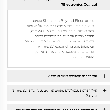
Electronics Co., Ltd?
Shenzhen Beyond Electronics מתמחה
בעיצוב, פיתוח, ייצור, מכירה ו оказיה של מצלמות
זיהוי באיכות גבוהה. עם ניסיון של מעל 20 שנה,
החברה מרכזת את פעילותה במצלמות בדיקת
צינורות, מצלמות בדיקת סולחות, מצלמות בדיקה על
גבי מוטות מתכ expanding ומצלמות דיג
תת-מיימיות, ומשמשת את הסקטור ה עירוני,
התעשייתי והפנוי.
איך החברה מתפקדת בשוק הגלובלי?
אילו יתרונות טכנולוגיים מהווים את ליב טכנולוגיית המצלמות של
החברה?
האם החברה מספקת פתרונות מותאמים לדרישות ספציפיות?