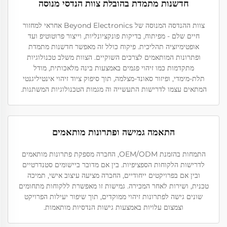
חדשנות מתמדת בהובלת צוות הנדסי מנוסה
צוות ההנדסה המנוסה של Beyond Electronics אחראי למחזור
חיים שלם - מפיתוח, בדיקות פונקציונליות, וייצור פרוטוטיפ ועד
אופטימיזציה תהליכית. פיקוח כולל זה מאפשר חדשנות מתמדת
ופתרונות המותאמים לצרכים השוקיים. הצוות משלב טכנולוגיות
מתקדמות כמו זיהוי פגמים באמצעות בינה מלאכותית, מודל
תלת-מימדי, ופיזור סאונד-מצלמה, תוך סיפוק ציוד זיהוי אינטיליגנטי
המתאים עצמו לדרישות התעשייה וה מגמות הטכנולוגיות המשתנות.
התאמה גמישה ופתרונות מותאמים
התמחות בהזמנת OEM/ODM, החברה מספקת פתרונות מותאמים
לדרישות הלקוחות הספציפיות. בין אם מדובר ביישומים סטנדרטיים
ובין אם בפרויקטים ייחודיים, החברה מציעה עיצוב אישי, תמיכה
טכנית, ושירות לאחר המכירה. גמישות זו מאפשרת ללקוחות מתחומים
שונים גישה לפתרונות זיהוי ממוקדים, תוך שיפור יעילות הפרויקט
וצמצום עלויות באמצעות גישות הנדסיות מותאמות.