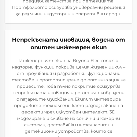
предизвикателства при детекцията.
Портфолиото осигурява универсални решения
за различни индустрии и оперативни среди.
Непрекъсната иновация, водена от
опитен инженерен екип
Инженерният екип на Beyond Electronics с
надзорни функции покрива целия жизнен цикъл –
от проучвания и разработки, функционални
тестове и прототипиране до оптимизация на
процесите. Това пълно покритие осигурява
непрекъсната иновация и решения, съобразени
с пазарните изисквания. Екипът интегрира
предовите технологии като разпознаване на
дефекти чрез изкуствен интелект, 3D
моделиране и сливане на сонични и камерни
системи, доставяйки интелигентни
детекционни устройства, които се