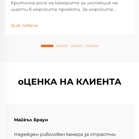
Критична роля на камерите за инспекция на
шахти в морските проекти. За морските
строителни работи камерите за инспекция на
шахти са станали задължително оборудване за
Виж повече
откриване на скрити структурни проблеми
под повърхността, които биха могли да
доведат до сериозни повреди и...
оЦЕНКА НА КЛИЕНТА
Майкъл Браун
Надежден риболовен камера за страстни