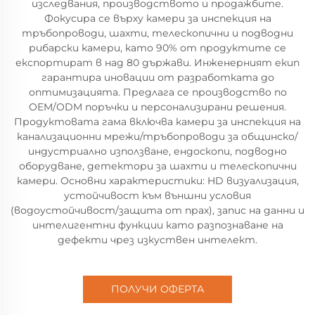
изследвания, производството и продажбите.
Фокусира се върху камери за инспекция на
тръбопроводи, шахти, телескопични и подводни
рибарски камери, като 90% от продуктите се
експортират в над 80 държави. Инженерният екип
гарантира иновации от разработката до
оптимизацията. Предлага се производство по
OEM/ODM поръчки и персонализирани решения.
Продуктовата гама включва камери за инспекция на
канализационни мрежи/тръбопроводи за общинско/
индустриално използване, ендоскопи, подводно
оборудване, детектори за шахти и телескопични
камери. Основни характеристики: HD визуализация,
устойчивост към външни условия
(водоустойчивост/защита от прах), запис на данни и
интелигентни функции като разпознаване на
дефекти чрез изкуствен интелект.
ПОЛУЧИ ОФЕРТА