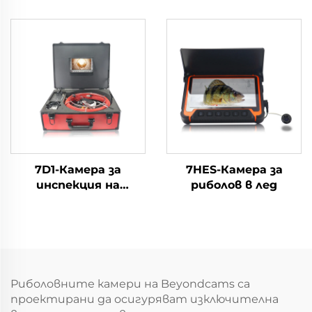
боражни скважини
детектор за
дълбока вода
7D1-Камера за
7HES-Камера за
инспекция на
риболов в лед
канализации
Риболовните камери на Beyondcams са
проектирани да осигуряват изключителна