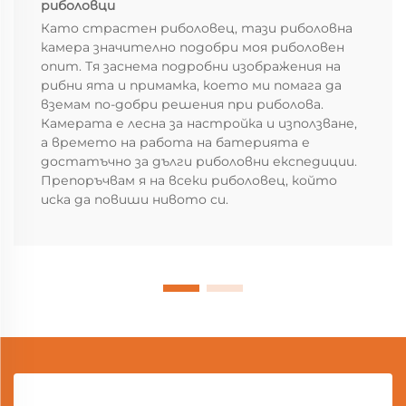
риболовци
Като страстен риболовец, тази риболовна
камера значително подобри моя риболовен
опит. Тя заснема подробни изображения на
рибни ята и примамка, което ми помага да
вземам по-добри решения при риболова.
Камерата е лесна за настройка и използване,
а времето на работа на батерията е
достатъчно за дълги риболовни експедиции.
Препоръчвам я на всеки риболовец, който
иска да повиши нивото си.