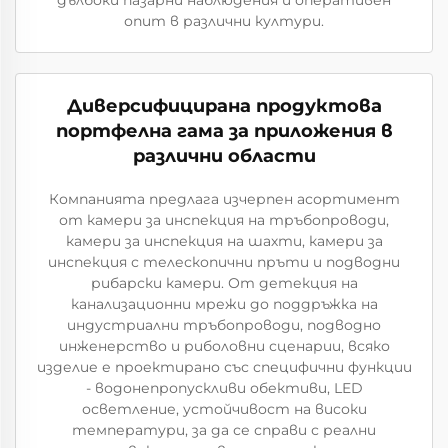
опит в различни култури.
Диверсифицирана продуктовa
портфелна гама за приложения в
различни области
Компанията предлага изчерпен асортимент
от камери за инспекция на тръбопроводи,
камери за инспекция на шахти, камери за
инспекция с телескопични пръти и подводни
рибарски камери. От детекция на
канализационни мрежи до поддръжка на
индустриални тръбопроводи, подводно
инженерство и риболовни сценарии, всяко
изделие е проектирано със специфични функции
- водонепропускливи обективи, LED
осветление, устойчивост на високи
температури, за да се справи с реални