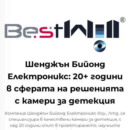
Шенджън Бийонд
Електроникс: 20+ години
в сферата на решенията
с камери за детекция
Компания Шенджън Бийонд Електроникс Коу., Лтд. се
специализира в качествени камери за детекция, с
над 20 години опит в проектирането, научните