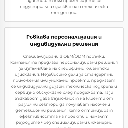
адаптират към променящите се
индустриални изисквания и технически
тенденции.
Гъвкава персонализация и
индивидуални решения
Специализирани в OEM/ODM поръчки,
компанията предлага персонализирани решения
за изпълняване на специфични клиентски
изисквания. Независимо дали за стандартни
приложения или уникални проекти, предлагат
се индивидуални дизайн, техническа подкрепа и
сервизно обслужване след продажбата. Тази
гъвкавост дава възможност на клиенти от
различни сектори да получават насочени
детекционни решения, като оптимизират
ефективността на проекти и намалят
разходите чрез специализирани инженерни