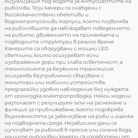
визуализация под водата за ентусиастите на
риболова. Тези камери са снабдени с
висококачествени обективи и
водонепропускливи корпуси, което позволява
на риболовците да наблюдават поведението
на рибите, движението на примамката и
подводните структури в реално време.
Камерите са оборудвани с мощни LED
светлини, които осигуряват ясни
изображения дори при слаба осветеност, а
технологията за безжична трансмисия
осигурява безпроблемно свързване с
монитори или мобилни устройства,
предлагайки удобно наблюдение без нуждата
от громоздка електропроводка. Някои модели
разполагат с регулируем ъгъл на заснемане и
функция за приближаване, което подобрява
възможността за забелязване на риби и оценка
на подводната среда. Независимо дали се
използват за риболов в прясна или солена вода,
нашите риболовни камери са изработени от