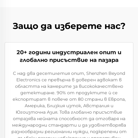
Защо да изберете нас?
20+ години индустриален опит и
глобално присъствие на пазара
С над два десетилетия опит, Shenzhen Beyond
Electronics се превърна в доверен адвокат в
областта на камерите за висококачественo
детектиране. 90% от продуктите ѝ се
експортират в повече от 80 страни в Европа,
Америка, Близкия изток, Австралия и
Югоизточна Азия. Това глобално присъствие
отразява нейната способност да отговаря на
международни стандарти и да удовлетворява
разнообразни регионални нужди, подкрепени от
дълбоки пазарни наблюдения и оперативен