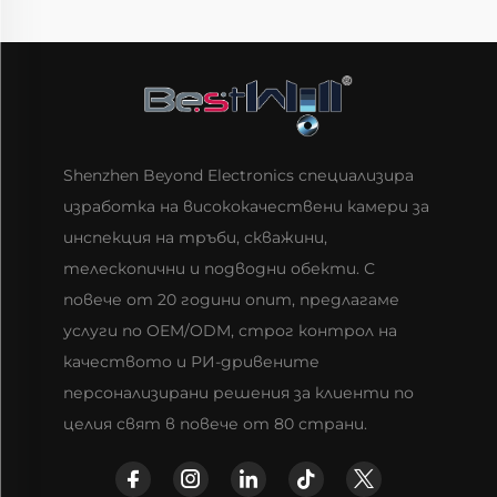
Shenzhen Beyond Electronics специализира
изработка на висококачествени камери за
инспекция на тръби, скважини,
телескопични и подводни обекти. С
повече от 20 години опит, предлагаме
услуги по OEM/ODM, строг контрол на
качеството и РИ-дривените
персонализирани решения за клиенти по
целия свят в повече от 80 страни.