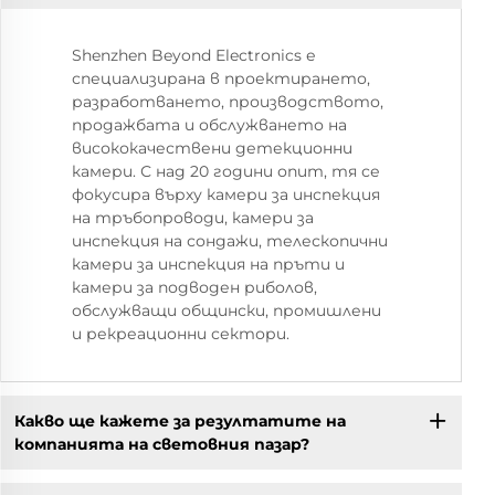
Shenzhen Beyond Electronics е
специализирана в проектирането,
разработването, производството,
продажбата и обслужването на
висококачествени детекционни
камери. С над 20 години опит, тя се
фокусира върху камери за инспекция
на тръбопроводи, камери за
инспекция на сондажи, телескопични
камери за инспекция на пръти и
камери за подводен риболов,
обслужващи общински, промишлени
и рекреационни сектори.
Какво ще кажете за резултатите на
компанията на световния пазар?