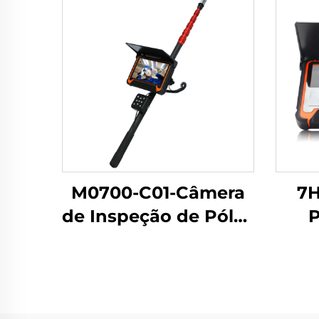
M0700-C01-Câmera
7H
de Inspeção de Pólos
P
Telescópica