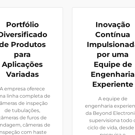
Portfólio
Inovação
Diversificado
Contínua
de Produtos
Impulsionad
para
por uma
Aplicações
Equipe de
Variadas
Engenharia
Experiente
A empresa oferece
a linha completa de
A equipe de
âmeras de inspeção
engenharia experie
de tubulações,
da Beyond Electroni
câmeras de furos de
supervisiona todo 
ndagem, câmeras de
ciclo de vida, desde
inspeção com haste
pesquisa e