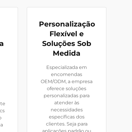
Personalização
Flexível e
a
Soluções Sob
Medida
Especializada em
encomendas
OEM/ODM, a empresa
oferece soluções
personalizadas para
atender às
nte
necessidades
cs
específicas dos
o
clientes. Seja para
 a
aplicações padrão ou