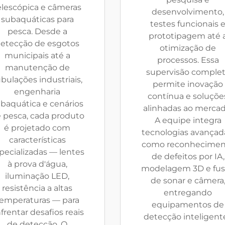
elescópica e câmeras
desenvolvimento,
subaquáticas para
testes funcionais 
pesca. Desde a
prototipagem até 
etecção de esgotos
otimização de
municipais até a
processos. Essa
manutenção de
supervisão comple
bulações industriais,
permite inovação
engenharia
contínua e soluçõe
baquática e cenários
alinhadas ao mercad
 pesca, cada produto
A equipe integra
é projetado com
tecnologias avançad
características
como reconhecimen
pecializadas — lentes
de defeitos por IA,
à prova d'água,
modelagem 3D e fu
iluminação LED,
de sonar e câmera
resistência a altas
entregando
emperaturas — para
equipamentos de
frentar desafios reais
detecção inteligent
de detecção. O