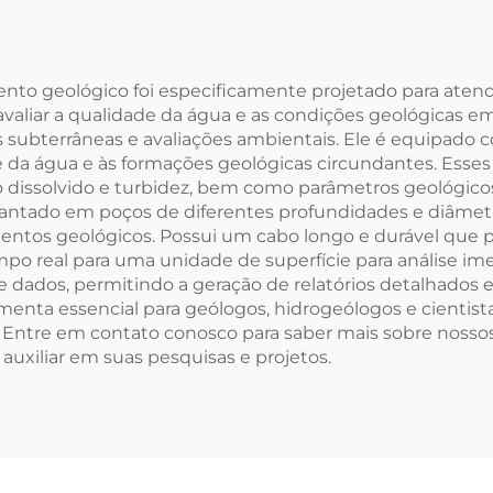
nto geológico foi especificamente projetado para atend
avaliar a qualidade da água e as condições geológicas e
as subterrâneas e avaliações ambientais. Ele é equipa
e da água e às formações geológicas circundantes. Esse
io dissolvido e turbidez, bem como parâmetros geológic
mplantado em poços de diferentes profundidades e diâme
entos geológicos. Possui um cabo longo e durável que 
empo real para uma unidade de superfície para análise
dados, permitindo a geração de relatórios detalhados 
enta essencial para geólogos, hidrogeólogos e cientis
. Entre em contato conosco para saber mais sobre nosso
xiliar em suas pesquisas e projetos.