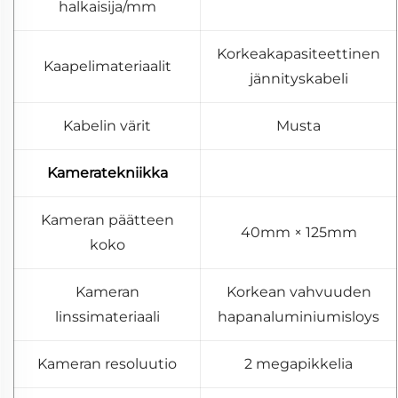
halkaisija/mm
Korkeakapasiteettinen
Kaapelimateriaalit
jännityskabeli
Kabelin värit
Musta
Kameratekniikka
Kameran päätteen
40mm × 125mm
koko
Kameran
Korkean vahvuuden
linssimateriaali
hapanaluminiumisloys
Kameran resoluutio
2 megapikkelia