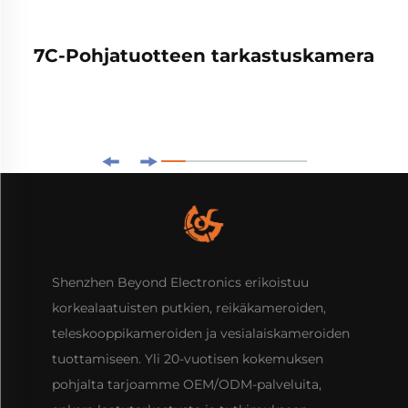
7C-Pohjatuotteen tarkastuskamera
Shenzhen Beyond Electronics erikoistuu
korkealaatuisten putkien, reikäkameroiden,
teleskooppikameroiden ja vesialaiskameroiden
tuottamiseen. Yli 20-vuotisen kokemuksen
pohjalta tarjoamme OEM/ODM-palveluita,