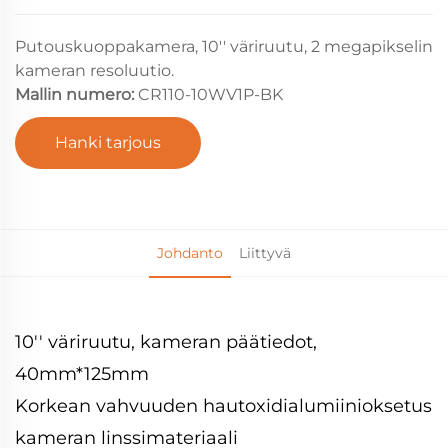
Putouskuoppakamera, 10'' väriruutu, 2 megapikselin
kameran resoluutio.
Mallin numero:
CR110-10WV1P-BK
Hanki tarjous
Johdanto
Liittyvä
10'' väriruutu, kameran päätiedot,
40mm*125mm
Korkean vahvuuden hautoxidialumiinioksetus
kameran linssimateriaali