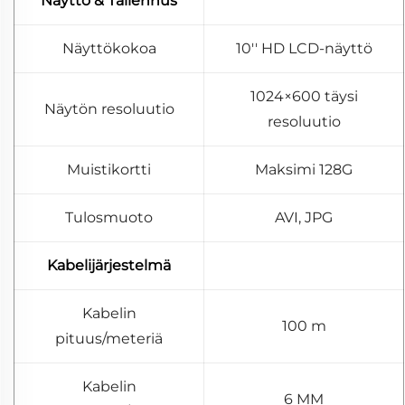
Näyttö & Tallennus
Näyttökokoa
10'' HD LCD-näyttö
1024×600 täysi
Näytön resoluutio
resoluutio
Muistikortti
Maksimi 128G
Tulosmuoto
AVI, JPG
Kabelijärjestelmä
Kabelin
100 m
pituus/meteriä
Kabelin
6 MM