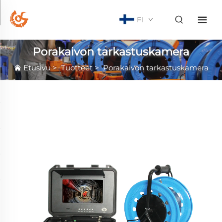
FI
Porakaivon tarkastuskamera
Etusivu
>
Tuotteet
>
Porakaivon tarkastuskamera