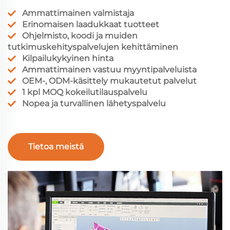
Ammattimainen valmistaja
Erinomaisen laadukkaat tuotteet
Ohjelmisto, koodi ja muiden
tutkimuskehityspalvelujen kehittäminen
Kilpailukykyinen hinta
Ammattimainen vastuu myyntipalveluista
OEM-, ODM-käsittely mukautetut palvelut
1 kpl MOQ kokeilutilauspalvelu
Nopea ja turvallinen lähetyspalvelu
Tietoa meistä