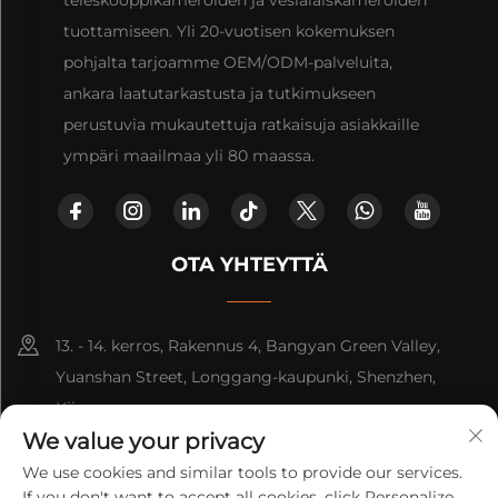
tuottamiseen. Yli 20-vuotisen kokemuksen
pohjalta tarjoamme OEM/ODM-palveluita,
ankara laatutarkastusta ja tutkimukseen
perustuvia mukautettuja ratkaisuja asiakkaille
ympäri maailmaa yli 80 maassa.
OTA YHTEYTTÄ
13. - 14. kerros, Rakennus 4, Bangyan Green Valley,
Yuanshan Street, Longgang-kaupunki, Shenzhen,
Kiina.
We value your privacy
+86-15814782479
We use cookies and similar tools to provide our services.
If you don't want to accept all cookies, click Personalize