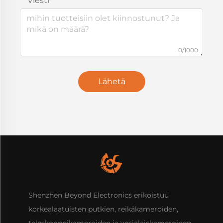
Viesti
0/1000
Lähetä
Shenzhen Beyond Electronics erikoistuu
korkealaatuisten putkien, reikäkameroiden,
teleskooppikameroiden ja vesialaiskameroiden