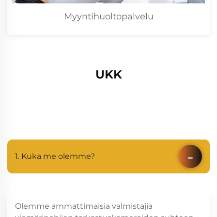
Myyntihuoltopalvelu
UKK
1. Kuka me olemme?
Olemme ammattimaisia valmistajia