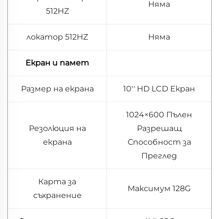
Няма
512HZ
локатор 512HZ
Няма
Екран и памет
Размер на екрана
10'' HD LCD Екран
1024×600 Пълен
Резолюция на
Разрешащ
екрана
Способност за
Преглед
Карта за
Максимум 128G
съхранение