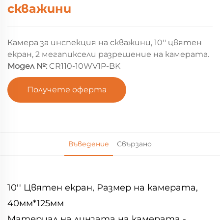
скважини
Камера за инспекция на скважини, 10'' цвятен
екран, 2 мегапиксели разрешение на камерата.
Модел №:
CR110-10WV1P-BK
Получете оферта
Въведение
Свързано
10'' Цвятен екран, Размер на камерата,
40мм*125мм
Материал на линзата на камерата -