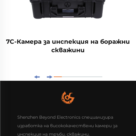
7C-Камера за инспекция на боражни
скважини
Shenzhen Beyond Electronics специализира
изработка на висококачествени камери за
инспекция на тръби, скважини,