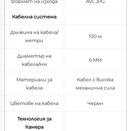
Формат на изхода
AVI, JPG
Кабелна система
Дължина на кабела/
100 м
метри
Диаметър на
6 MM
кабела/мм
Материали за
Кабел с висока
кабела
механична сила
Цветове на кабела
Черен
Технология за
Камера