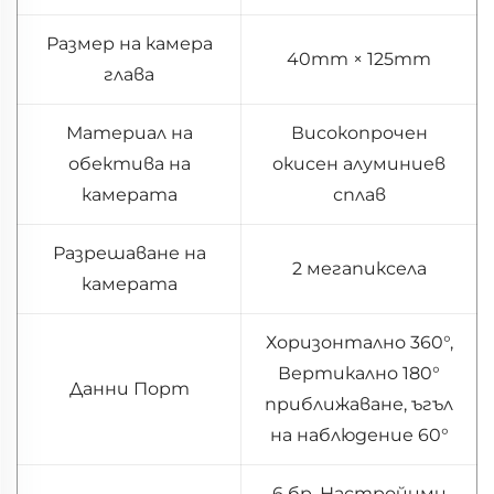
Размер на камера
40mm × 125mm
глава
Материал на
Високопрочен
обектива на
окисен алуминиев
камерата
сплав
Разрешаване на
2 мегапиксела
камерата
Хоризонтално 360°,
Вертикално 180°
Данни Порт
приближаване, ъгъл
на наблюдение 60°
6 бр. Настройими