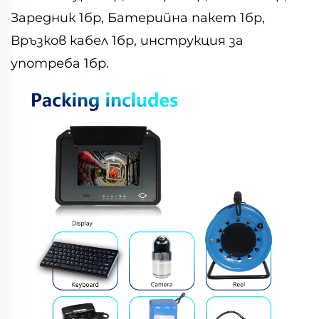
Заредник 1бр, Батерийна пакет 1бр,
Връзков кабел 1бр, инструкция за
употреба 1бр.