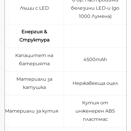
Лъщи с LED
белезини LED-и (до
1000 Лумена)
Енергия &
Структура
Капацитет на
4500mAh
батерията
Материали за
Нержавееща оцел
катушка
Кутия от
Материали за кутия
инженерен ABS
пластмас