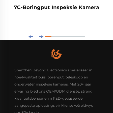
7C-Boringput Inspeksie Kamera
Shenzhen Beyond Electronics spesialiseer in
hoë-kwaliteit buis, borenput, teleskoop en
onderwater inspeksie kameras. Met 20+ jaar
ervaring bied ons OEM/ODM dienste, streng
kwaliteitsbeheer en n R&D-gebaseerde
aangepaste oplossings vir kliente wêreldwyd
oor 80+ lande.