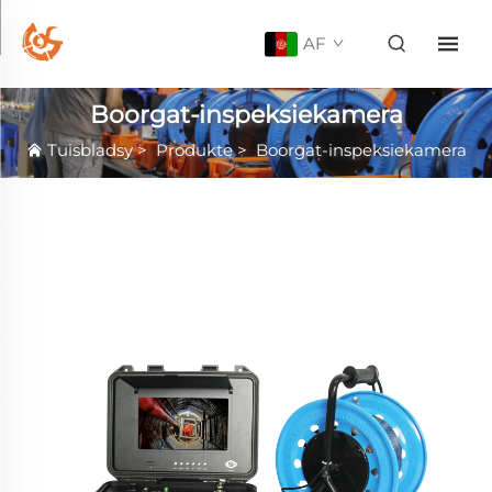
AF
Boorgat-inspeksiekamera
Tuisbladsy
>
Produkte
>
Boorgat-inspeksiekamera