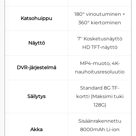
180° vinoutuminen +
Katsohuippu
360° kiertominen
7'' Kosketusnäyttö
Näyttö
HD TFT-näyttö
MP4-muoto, 4K-
DVR-järjestelmä
nauhoitusresoluutio
Standard 8G TF-
Säilytys
kortti (Maksimi tuki
128G)
Sisäänrakennettu
Akka
8000mAh Li-ion