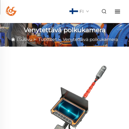
FI
Venytettävä polkukamera
Etusivu
>
Tuotteet
>
Venytettävä polkukamera