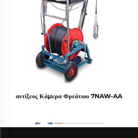
αντίξεος Κάμερα Φρεάτιου 7NAW-AA