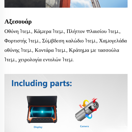
Αξεσουάρ
Οθόνη 1τεμ., Κάμερα 1τεμ., Πλήττον πλαισίου 1τεμ.,
Φορτιστής 1τεμ., Σύμβδεση καλώδιο 1τεμ., Χαμογελάδα
οθόνης 1τεμ., Κοντάρα 1τεμ., Κράτημα με τασσούλα
1τεμ., χειρολογία εντολών 1τεμ.