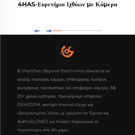
4HAS-Ευρετήριο Ιχθύων με Κάμερα
Η Shenzhen Beyond Electronics ειδικεύεται σε
υψηλής ποιότητας κάμερες επιθεώρησης σωλήνων,
γεωτρήσεων, τηλεσκοπικές και υποβρύχιες κάμερες. Με
20+ χρόνια εμπειρίας, προσφέρουμε υπηρεσίες
OEM/ODM, αυστηρό ποιοτικό έλεγχο και
εξατομικευμένες λύσεις με γνώμονα την Έρευνα και
Ανάπτυξη (R&D) για πελάτες παγκοσμίως σε
περισσότερες από 80 χώρες.