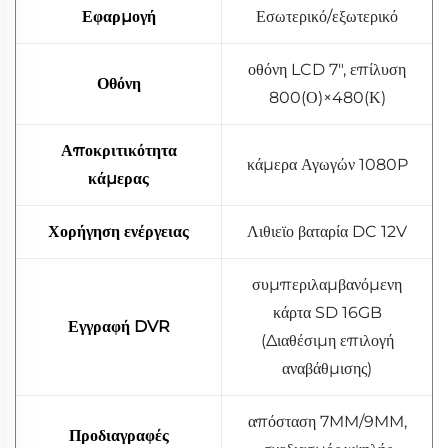
Εφαρμογή
Εσωτερικό/εξωτερικό
οθόνη LCD 7", επίλυση
Οθόνη
800(Ο)×480(Κ)
Αποκριτικότητα
κάμερα Αγωγών 1080P
κάμερας
Χορήγηση ενέργειας
Λιθιεϊο βαταρία DC 12V
συμπεριλαμβανόμενη
κάρτα SD 16GB
Εγγραφή DVR
(Διαθέσιμη επιλογή
αναβάθμισης)
απόσταση 7MM/9MM,
Προδιαγραφές