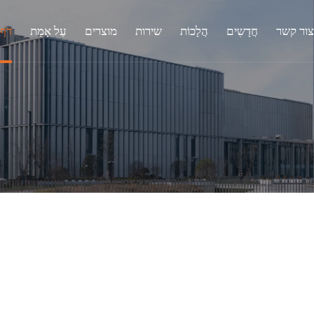
צור קשר
חֲדָשִים
הֲלָכוֹת
שירות
מוצרים
עַל אָמַת
דף 