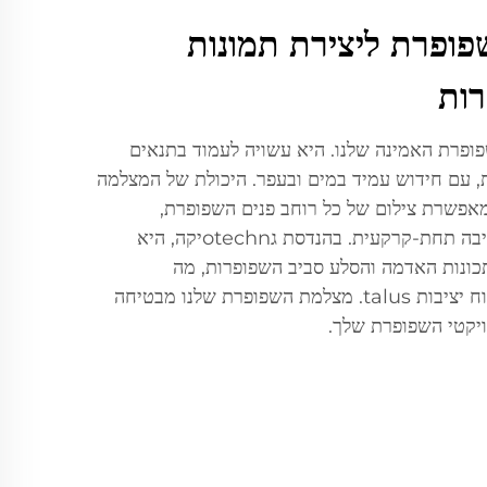
ופרת ליצירת תמונות
רות
ופרת האמינה שלנו. היא עשויה לעמוד בתנאים
ת, עם חידוש עמיד במים ובעפר. היכולת של המצלמה
יית 360 מעלות מאפשרת צילום של כל רוחב פנים השפופרת,
ומספקת תמונה מלאה של הסביבה תחת-קרקעית. בהנדסת גotechnיקה, היא
כונות האדמה והסלע סביב השפופרות, מה
שضروري לתכנון יסודות ולניתוח יציבות talus. מצלמת השפופרת שלנו מבטיחה
ויקטי השפופרת שלך.