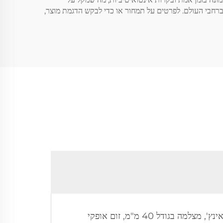
פתח מצלמות בור המ đápotas לצרכים המתפתחים של תעסיות ברחבי העולם. לפרטים על תמחור או כדי לבקש הדגמת מוצר,
החברה מספקת מגוון מצלמות לבדיקת צינורות, כגון מצלמת 10GYA2 לבדיקת צינורות ניקוז, עם מסך בגודל 10 אינץ', מצלמה בגודל 40 מ"מ, זום אופקי