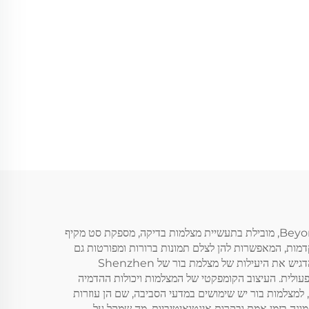
מצלמת בור, מכשיר הדמיה מתקדם, מהפיכה את הדרך בה אנו בודקים ומנתחים סביבות תת-קרקעיות. שנזן Beyond Electronics Co., Ltd, מובילת בתעשיית מצלמות בדיקה, מספקת סט מקיף
תקדמות, המאפשרות להן לצלם תמונות ברורות ומפורטות גם
בתנאי קרקע קשים. בתחום הנפט והגז, מצלמות בור משמשות לבדיקת שלמות צינורות, זיהוי דליפות והערכת מצבו של הבור. יישום אחרון הדגיש את היעילות של מצלמת בור של Shenzhen
ילות התפעולית. העיצוב הקומפקטי של המצלמות ויכולות ההדמיה
 למצלמות בור יש שימושים במדעי הסביבה, שם הן עוזרות
בור של Shenzhen Beyond Electronics כוללות גם תכונות שידור תמונה בזמן אמת ובקרות אינטואיטיביות, מה שמקל על