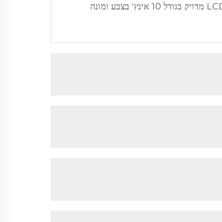
של 360° ואנכי של 180°, וגליל כבל באורך 60–90 מטר. קיימת גם מצלמת 10DV לבדיקת צינורות עם מסך LCD מדויק בגודל 10 אינץ' בצבע ומונה