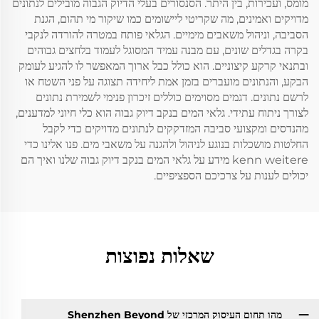
מומס, ועכירות, בין היתר. הסנסורים בעלי הדיוק הגבוה מובילים לנתונים
מדויקים ואמינים, מה שקריטי ליישומים כמו שיקור מי תהום, הגנת
הסביבה, וניהול משאבים מימיים. הגלאי פותח במטרה להורדה לנקבי
בקרה בגדלים שונים, עם מבנה עמיד המסוגל לעמוד בלחצים גבוהים
ובתנאי קרקע קיצוניים. הוא כולל כבל ארוך המאפשר לו להגיע לעומק
הבקע, והנתונים מועברים בזמן אמת ליחידה תצוגה על פני השטח או
לרשם נתונים. דגמים מסוימים כוללים זיכרון פנימי לשמירת נתונים
לצורך ניתוח עתידי. גלאי המים בנקב דיוק גבוה הוא כלי חיוני למדענים,
מהנדסים ומקצועי סביבה המזדקקים לנתונים מדויקים כדי לקבל
החלטות מושכלות בנוגע לניהול ולהגנה על משאבי מים. פנו אלינו כדי
kenn weitere מידע על גלאי המים בנקב דיוק גבוה שלנו ואיך הם
יכולים לענות על צרכיכם הספציפיים.
שאלות נפוצות
מהו תחום העיסוק המרכזי של Shenzhen Beyond