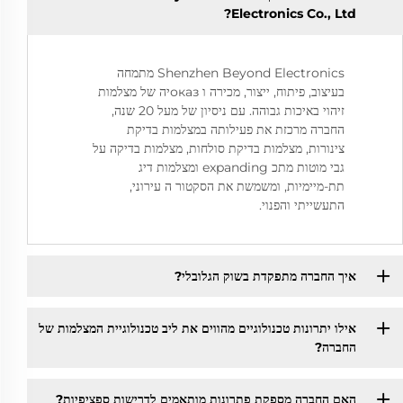
Electronics Co., Ltd?
Shenzhen Beyond Electronics מתמחה
בעיצוב, פיתוח, ייצור, מכירה ו оказיה של מצלמות
זיהוי באיכות גבוהה. עם ניסיון של מעל 20 שנה,
החברה מרכזת את פעילותה במצלמות בדיקת
צינורות, מצלמות בדיקת סולחות, מצלמות בדיקה על
גבי מוטות מתכ expanding ומצלמות דיג
תת-מיימיות, ומשמשת את הסקטור ה עירוני,
התעשייתי והפנוי.
איך החברה מתפקדת בשוק הגלובלי?
אילו יתרונות טכנולוגיים מהווים את ליב טכנולוגיית המצלמות של
החברה?
האם החברה מספקת פתרונות מותאמים לדרישות ספציפיות?