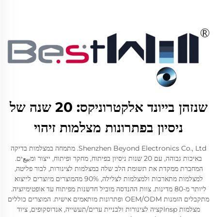
שנזהן בייונד אלקטרוניקס: 20 שנה של
ניסיון בפתרונות מצלמות זיהוי
Shenzhen Beyond Electronics Co., Ltd. מתמחה במצלמות בדיקה
באיכות גבוהה, עם 20 שנות ניסיון בפיתוח, מחקר ופיתוח, ייצור ומبيعים.
המחברת ממקדת את תשומת הלב שלה במצלמות לצינורות, לבור פליטה,
למצלמות מתארכות ולמצלמות לצלילה, 90% מהמוצרים מיוצרים לייצוא
ליותר מ-80 מדינות. צוות ההנדסה מוביל חדשנות מפיתוח עד אופטימיזציה.
מתקבלים הזמנות OEM/ODM ופתרונות מותאמים אישית. המוצרים כוללים
מצלמות Inspקציה לצינורות ולבניית ערים/תעשייה, אנדוסקופים, ציוד