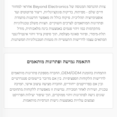
צוות ההנדסה המנוסה של Beyond Electronics אחראי למחזור
חיים שלם - מפיתוח, בדיקות פונקציונליות, וייצור פרוטוטיפ ועד
אופטימיזציה תהליכית. פיקוח כולל זה מאפשר חדשנות מתמדת
ופתרונות המותאמים לצרכים השוקיים. הצוות משלב טכנולוגיות
מתקדמות כמו זיהוי פגמים באמצעות בינה מלאכותית, מודל
תלת-מימדי, ופיזור סאונד-מצלמה, תוך סיפוק ציוד זיהוי אינטיליגנטי
המתאים עצמו לדרישות התעשייה וה מגמות הטכנולוגיות המשתנות.
התאמה גמישה ופתרונות מותאמים
התמחות בהזמנת OEM/ODM, החברה מספקת פתרונות מותאמים
לדרישות הלקוחות הספציפיות. בין אם מדובר ביישומים סטנדרטיים
ובין אם בפרויקטים ייחודיים, החברה מציעה עיצוב אישי, תמיכה
טכנית, ושירות לאחר המכירה. גמישות זו מאפשרת ללקוחות מתחומים
שונים גישה לפתרונות זיהוי ממוקדים, תוך שיפור יעילות הפרויקט
וצמצום עלויות באמצעות גישות הנדסיות מותאמות.