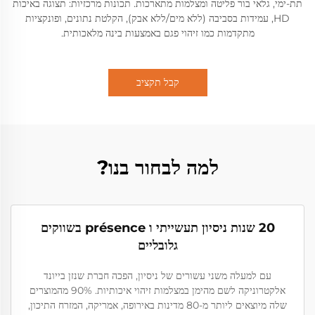
תת-ימי, גלאי בור פליטה ומצלמות מתארכות. תכונות מרכזיות: תצוגה באיכות
HD, עמידות בסביבה (ללא מים/ללא אבק), הקלטת נתונים, ופונקציות
מתקדמות כמו זיהוי פגם באמצעות בינה מלאכותית.
קבל תקציב
למה לבחור בנו?
20 שנות ניסיון תעשייתי ו présence בשווקים
גלובליים
עם למעלה משני עשורים של ניסיון, הפכה חברת שנזן בייונד
אלקטרוניקה לשם מהימן במצלמות זיהוי איכותיות. 90% מהמוצרים
שלה מיוצאים ליותר מ-80 מדינות באירופה, אמריקה, המזרח התיכון,