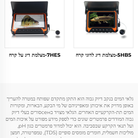
5HBS-מצלמת דיג לדוגי קרח
7HES-מצלמת דיג על קרח
גלאי המים בנקב דיוק גבוה הוא התקן מתקדם שפותח במטרה להעריך
באופן מדויק את איכותן ומאפייניהם של מי הבקע, הבארות, ומקורות
המים תת-הקרקעיים האחרים. הגלאי מצויד בсенסורים בעלי דיוק
גבוה המודדים פרמטרים שונים כדי לספק מידע מפורט על איכות המים
ועל תנאי הקרקע שבסביבה. הוא יכול למדוד פרמטרים כגון pH,
מוליכות חשמלית, חומרים מומסים סופיים (TDS), טמפרטורה, חמצן