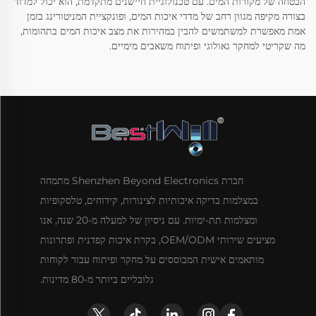
הבטחה של מקורות המים. עם טכנולוגיית חיישנים מתקדמת, הוא יכול למדוד
בצורה מקיפה מגוון רחב של מדדי איכות המים, ופונקציית המניטורינג בזמן
אמת מאפשרת למשתמשים להבין במהירות את מצב איכות המים בתהומות,
מה שקריטי למחקר גאולוגי ופיתוח משאבים מימיים.
חברת Shenzhen Beyond Electronics מתמחה
במצלמות בדיקה איכותיות לצינורות, קידוחים, טלסקופיות
ומצלמות תת-ימיות. עם ניסיון של למעלה מ-20 שנה, אנו
מציעים שירותי OEM/ODM, בקרת איכות קפדנית ופתרונות
מותאמים אישית המבוססים על מחקר ופיתוח עבור לקוחות
גלובליים ביותר מ-80 מדינות.