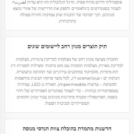
אוסטרליה ודרום מזרח אסיה. הרגל הגלובלית הזו היא עדות لقدرتה
לעמוד בסטנדרטים בינלאומיים ולספק את הדרישות של אזורי מוצא
מגוונים, תוך תמיכה של תובנות שוק עמוקות וחווית פעולה
בתרבותית.
תיק תוצרים מגוון רחב ליישומים שונים
החברה מציעה מגוון רחב של מצלמות לבדיקת צינורות, מצלמות
לבדיקת בארות, מצלמות תומכות עם מוט מתכתי ומצילות למטרות דיג
תת-מימיות. מהמיקוד במתקנים עירוניים ועד תחזוקה בתעשייה,
הנדסת ים ו scenarious דיג, לכל מוצר פותחו תכונות מותאמות
למשימה – עדשות impermeable, תאורה ב-LED, עמידות
בטמפרטורות גבוהות – כדי לעמוד באתגרים האמיתיים של זיהוי
בשטח. הפורטפוליו מבטיח פתרונות מגוונים עבור מגוון תחומים
תעשייתיים וסביבות תפעול.
חדשנות מתמדת בהובלת צוות הנדסי מנוסה