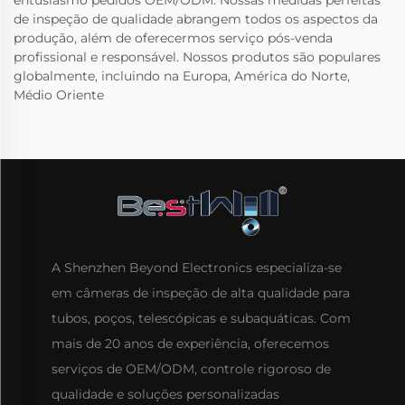
entusiasmo pedidos OEM/ODM. Nossas medidas perfeitas
de inspeção de qualidade abrangem todos os aspectos da
produção, além de oferecermos serviço pós-venda
profissional e responsável. Nossos produtos são populares
globalmente, incluindo na Europa, América do Norte,
Médio Oriente
A Shenzhen Beyond Electronics especializa-se
em câmeras de inspeção de alta qualidade para
tubos, poços, telescópicas e subaquáticas. Com
mais de 20 anos de experiência, oferecemos
serviços de OEM/ODM, controle rigoroso de
qualidade e soluções personalizadas