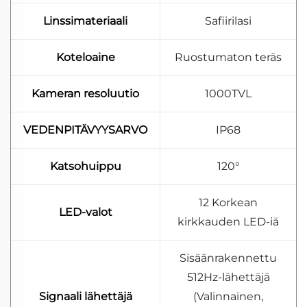
Linssimateriaali
Safiirilasi
Koteloaine
Ruostumaton teräs
Kameran resoluutio
1000TVL
VEDENPITÄVYYSARVO
IP68
Katsohuippu
120°
12 Korkean
LED-valot
kirkkauden LED-iä
Sisäänrakennettu
512Hz-lähettäjä
Signaali lähettäjä
(Valinnainen,