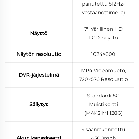
pariutettu 512Hz-
vastaanottimella)
7'' Värillinen HD
Näyttö
LCD-näyttö
Näytön resoluutio
1024×600
MP4 Videomuoto,
DVR-järjestelmä
720×576 Resoluutio
Standardi 8G
Säilytys
Muistikortti
(MAKSIMI 128G)
Sisäänrakennettu
Akun kapasiteetti
4500mAh