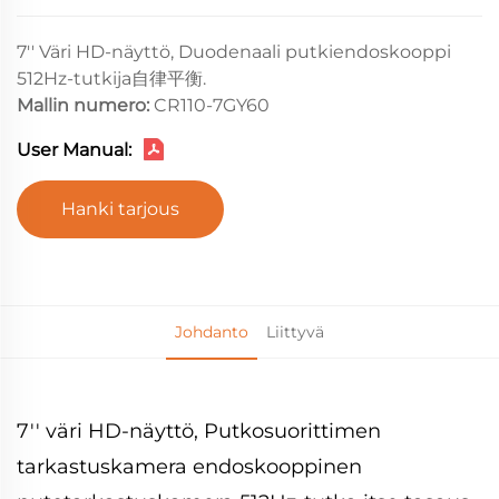
7'' Väri HD-näyttö, Duodenaali putkiendoskooppi
512Hz-tutkija自律平衡.
Mallin numero:
CR110-7GY60
User Manual:
Hanki tarjous
Johdanto
Liittyvä
7'' väri HD-näyttö, Putkosuorittimen
tarkastuskamera endoskooppinen