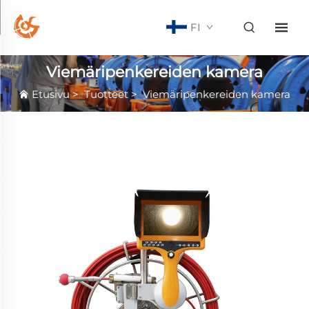
FI
Viemäripenkereiden kamera
Etusivu
>
Tuotteet
>
Viemäripenkereiden kamera