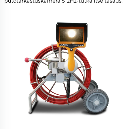
putotarkastuskamera 512Hz-tutka itse tasaus.