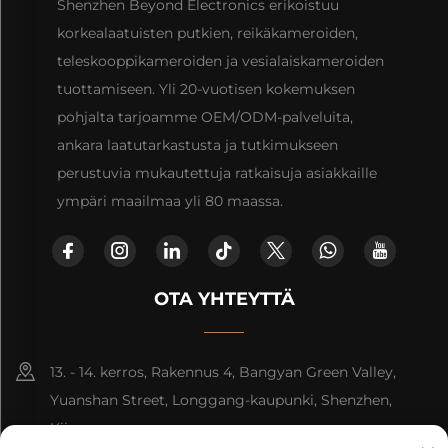
Shenzhen Beyond Electronics erikoistuu
korkealaatuisten putkien, reikäkameroiden,
teleskooppikameroiden ja vesialaiskameroiden
tuottamiseen. Yli 20-vuotisen kokemuksen
pohjalta tarjoamme OEM/ODM-palveluita,
ankara laatutarkastusta ja tutkimukseen
perustuvia mukautettuja ratkaisuja asiakkaille
ympäri maailmaa yli 80 maassa.
OTA YHTEYTTÄ
13. - 14. kerros, Rakennus 4, Bangyan Green Valley,
Yuanshan Street, Longgang-kaupunki, Shenzhen,
Kiina.