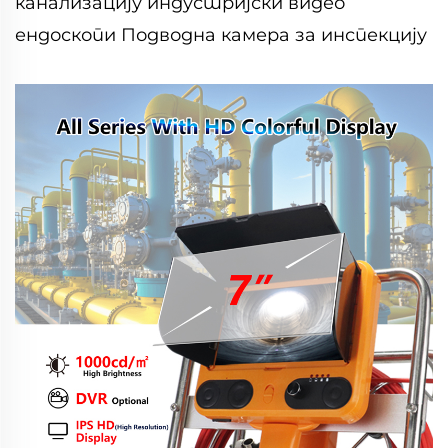
канализацију индустријски видео
ендоскопи Подводна камера за инспекцију