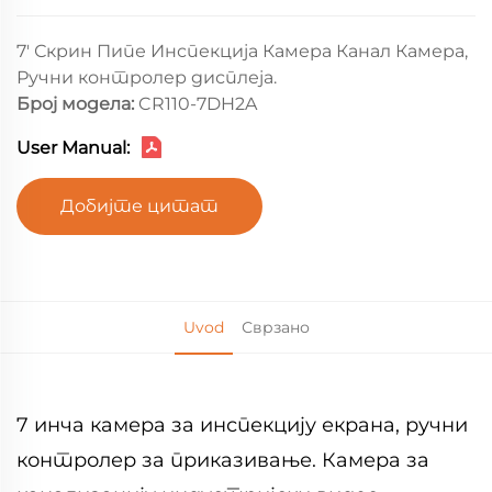
7' Скрин Пипе Инспекција Камера Канал Камера,
Ручни контролер дисплеја.
Број модела:
CR110-7DH2A
User Manual:
Добијте цитат
Uvod
Сврзано
7 инча камера за инспекцију екрана, ручни
контролер за приказивање. Камера за