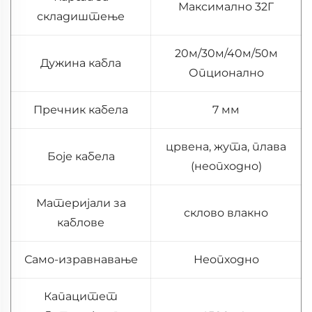
Максимално 32Г
складиштење
20м/30м/40м/50м
Дужина кабла
Опционално
Пречник кабела
7 мм
црвена, жута, плава
Боје кабела
(неопходно)
Материјали за
склово влакно
каблове
Само-изравнавање
Неопходно
Капацитет