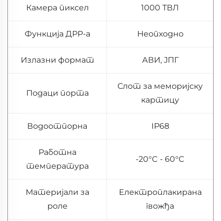
Камера пиксел
1000 ТВЛ
Функција ДРР-а
Неопходно
Излазни формат
АВИ, ЈПГ
Слот за меморијску
Подаци порта
картицу
Водоотпорна
IP68
Работна
-20°C - 60°C
температура
Материјали за
Електроплакирана
роле
гвожђа