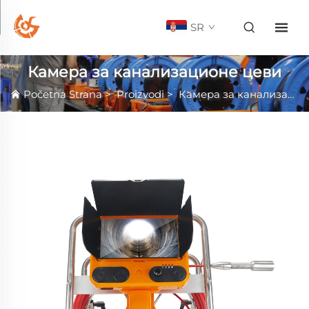
SR
Камера за канализационе цеви
Početna Strana
>
Proizvodi
>
Камера за канализационе цеви