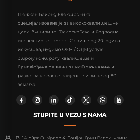
Шенжен Беионд Електроника
специјализована је за висококвалитетне
цеви, бушилице, телескопске и подводне
инспекционе камере. Са више од 20 година
искуства, нудимо ОЕМ / ОДМ услуге,
строгу контролу квалитета и
прилагођена решења за истраживање и
развој за глобалне клијенте у више од 80
земаља.
STUPITE U VEZU S NAMA
13.-14. спрат, зграда 4, Бангјан Грин Валеи, улица