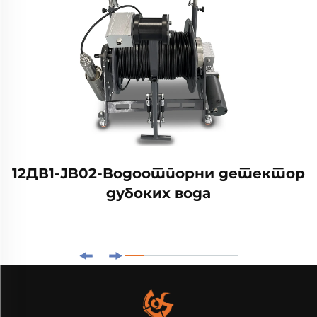
12ДВ1-ЈВ02-Водоотпорни детектор
дубоких вода