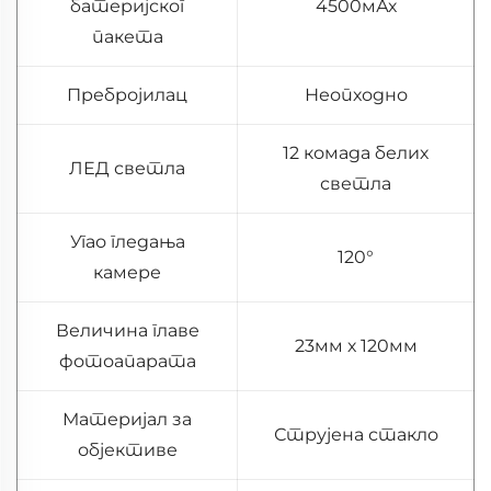
батеријског
4500мАх
пакета
Пребројилац
Неопходно
12 комада белих
ЛЕД светла
светла
Угао гледања
120°
камере
Величина главе
23мм х 120мм
фотоапарата
Материјал за
Струјена стакло
објективе