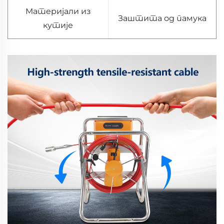
Материјали из
Заштита од памука
кутије