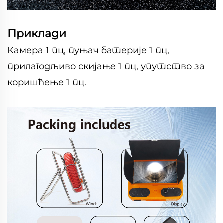
Приклади
Камера 1 пц, пуњач батерије 1 пц,
прилагодљиво скијање 1 пц, упутство за
коришћење 1 пц.