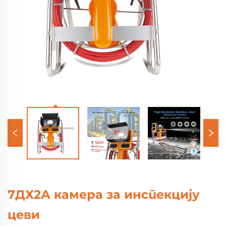
7ДХ2А камера за инспекцију
цеви