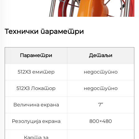
Технички параметри
Параметри
Детаљи
512ХЗ емитер
недоступно
512ХЗ Локатор
недоступно
Величина екрана
7”
Резолуција екрана
800×480
Карта за