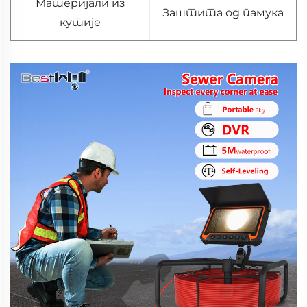
Материјали из
Заштита од памука
кутије