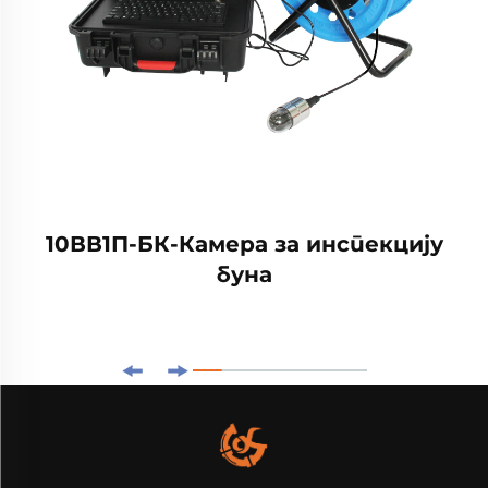
10ВВ1П-БК-Камера за инспекцију
буна