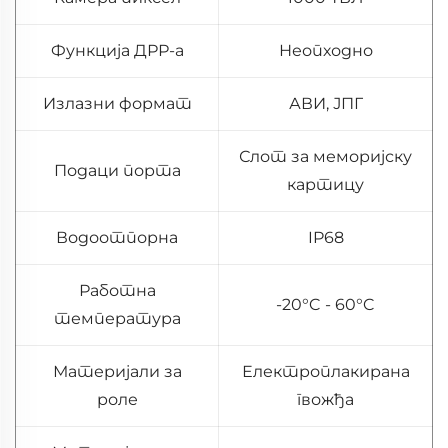
Функција ДРР-а
Неопходно
Излазни формат
АВИ, ЈПГ
Слот за меморијску
Подаци порта
картицу
Водоотпорна
IP68
Работна
-20°C - 60°C
температура
Материјали за
Електроплакирана
роле
гвожђа