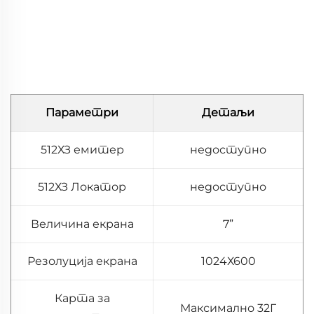
Параметри
Детаљи
512ХЗ емитер
недоступно
512ХЗ Локатор
недоступно
Величина екрана
7”
Резолуција екрана
1024Х600
Карта за
Максимално 32Г