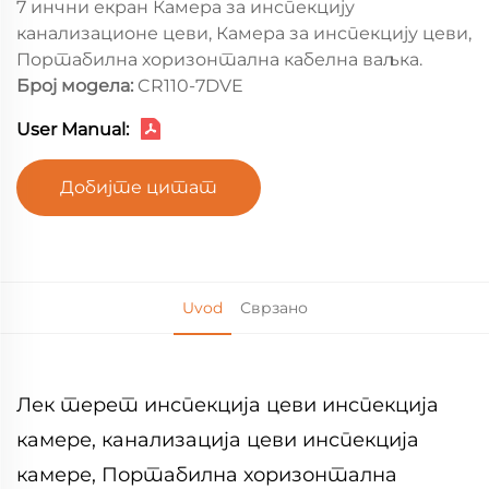
7 инчни екран Камера за инспекцију
канализационе цеви, Камера за инспекцију цеви,
Портабилна хоризонтална кабелна ваљка.
Број модела:
CR110-7DVE
User Manual:
Добијте цитат
Uvod
Сврзано
Лек терет инспекција цеви инспекција
камере, канализација цеви инспекција
камере, Портабилна хоризонтална