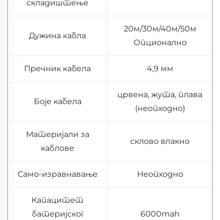
складиштење
20м/30м/40м/50м
Дужина кабла
Опционално
Пречник кабела
4,9 мм
црвена, жута, плава
Боје кабела
(неопходно)
Материјали за
склово влакно
каблове
Само-изравнавање
Неопходно
Капацитет
батеријског
6000mah