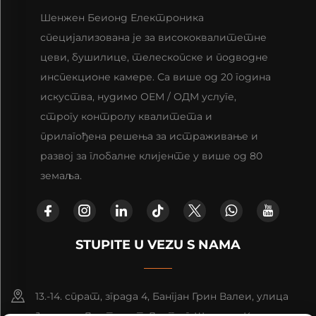
Шенжен Беионд Електроника
специјализована је за висококвалитетне
цеви, бушилице, телескопске и подводне
инспекционе камере. Са више од 20 година
искуства, нудимо ОЕМ / ОДМ услуге,
строгу контролу квалитета и
прилагођена решења за истраживање и
развој за глобалне клијенте у више од 80
земаља.
STUPITE U VEZU S NAMA
13.-14. спрат, зграда 4, Бангјан Грин Валеи, улица
Јуаншан, Дистрикт Лонгганг, Шенжен, Кина.