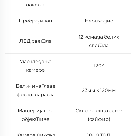
пакета
Пребројилац
Неопходно
12 комада белих
ЛЕД светла
светла
Угао гледања
120°
камере
Величина главе
23мм х 120мм
фотоапарата
Материјал за
Скло за оштрење
објективе
(сапфир)
Камера пиксел
1000 ТВЛ