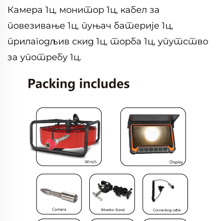
Камера 1ц, монитор 1ц, кабел за
повезивање 1ц, пуњач батерије 1ц,
прилагодљив скид 1ц, торба 1ц, упутство
за употребу 1ц.