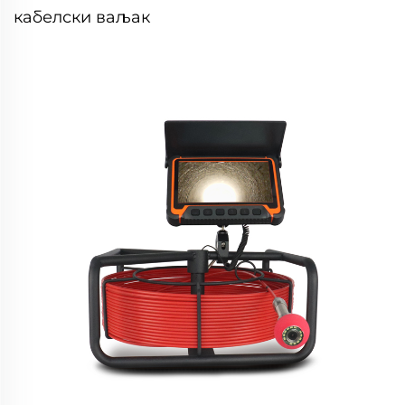
кабелски ваљак