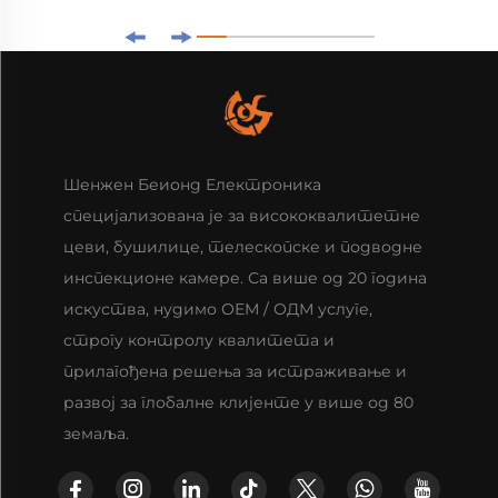
Шенжен Беионд Електроника
специјализована је за висококвалитетне
цеви, бушилице, телескопске и подводне
инспекционе камере. Са више од 20 година
искуства, нудимо ОЕМ / ОДМ услуге,
строгу контролу квалитета и
прилагођена решења за истраживање и
развој за глобалне клијенте у више од 80
земаља.