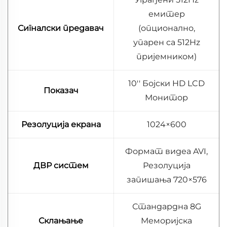
емитер
Сигналски предавач
(опционално,
упарен са 512Hz
пријемником)
10'' Бојски HD LCD
Показач
Монитор
Резолуција екрана
1024×600
Формат видеа AVI,
ДВР систем
Резолуција
запишања 720×576
Стандардна 8G
Склањање
Меморијска