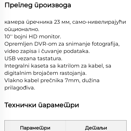
Преглед производа
камера пречника 23 мм, само-нивелирајући
опционално.
10'' bojni HD monitor.
Opremljen DVR-om za snimanje fotografija,
video zapisa i čuvanje podataka.
USB vezana tastatura.
Integralni kaseta sa katrilom za kabel, sa
digitalnim brojačem rastojanja.
Vlakno kabel prečnika 7mm, dužina
prilagođiva.
Технички параметри
Параметри
Детаљи