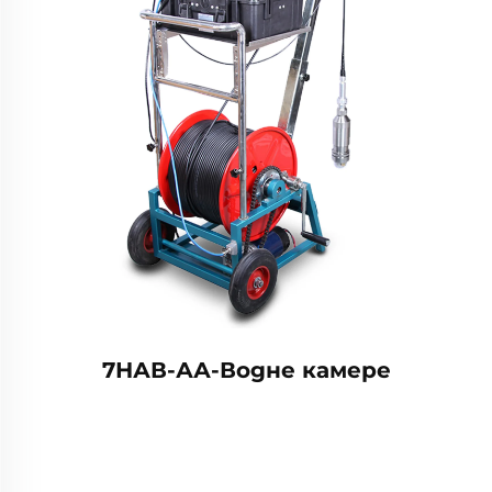
7НАВ-АА-Водне камере