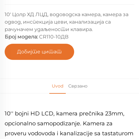
10' Цолр ХД ЛЦД, водоводска камера, камера за
одвод, инспекција цеви, канализација са
рачуначем удаљености клавира.
Број модела:
CR110-10ДВ
Добијте цитат
Uvod
Сврзано
10'' bojni HD LCD, kamera prečnika 23mm,
opcionalno samopodizanje. Kamera za
proveru vodovoda i kanalizacije sa tastaturom