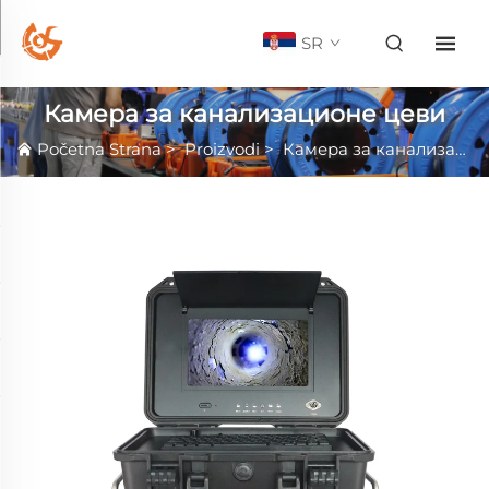
SR
Камера за канализационе цеви
Početna Strana
>
Proizvodi
>
Камера за канализационе цеви