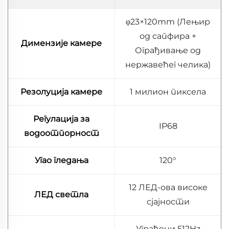
φ23×120mm (Лењир
од сапфира +
Димензије камере
Ограђивање од
нержавећег челика)
Резолуција камере
1 милион пиксела
Регулација за
IP68
водоотпорност
Угао гледања
120°
12 ЛЕД-ова високе
ЛЕД светла
сјајности
Уграђени 512Hz