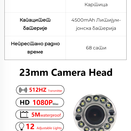
Картица
Капацитет
4500mAh Литијум-
батерије
јонска батерија
Непрестано радно
68 сати
време