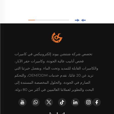
تخصص شركة شنتشن بيوند إلكترونيكس في كاميرات
فحص أنابيب عالية الجودة، وكاميرات حفر الآبار،
والكاميرات القابلة للتمديد وتحت الماء. وبفضل خبرتنا التي
تزيد عن 20 عامًا، نقدم خدمات OEM/ODM، والتحكم
الصارم في الجودة، والحلول المخصصة المستندة إلى
البحث والتطوير لعملائنا العالميين في أكثر من 80 دولة.