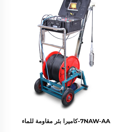
7NAW-AA-كاميرا بئر مقاومة للماء