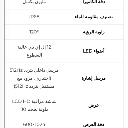
دقة الكاميرا
مليون بكسل
تصنيف مقاومة للماء
IP68
زاوية الرؤية
120°
12 إل إي دي عالية
أضواء LED
السطوع
مرسل داخلي بتردد 512Hz
مرسل إشارة
(اختياري، مزود مع
مستقبل بتردد 512Hz)
شاشة مراقبة LCD HD
عرض
ملونة بحجم 10"
دقة العرض
1024×600