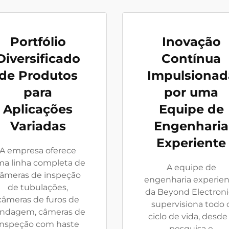
Portfólio
Inovação
Diversificado
Contínua
de Produtos
Impulsionad
para
por uma
Aplicações
Equipe de
Variadas
Engenharia
Experiente
A empresa oferece
a linha completa de
A equipe de
âmeras de inspeção
engenharia experie
de tubulações,
da Beyond Electroni
câmeras de furos de
supervisiona todo 
ndagem, câmeras de
ciclo de vida, desde
inspeção com haste
pesquisa e