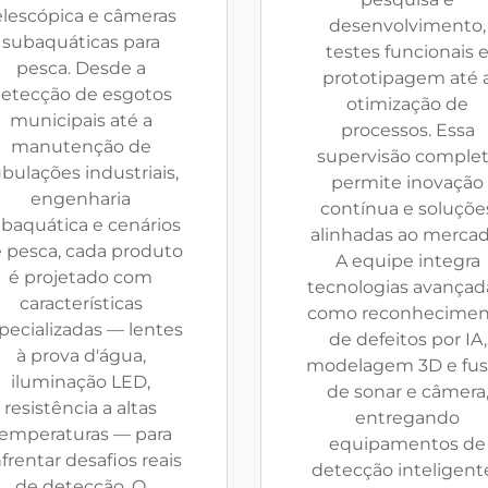
elescópica e câmeras
desenvolvimento,
subaquáticas para
testes funcionais 
pesca. Desde a
prototipagem até 
etecção de esgotos
otimização de
municipais até a
processos. Essa
manutenção de
supervisão comple
bulações industriais,
permite inovação
engenharia
contínua e soluçõe
baquática e cenários
alinhadas ao mercad
 pesca, cada produto
A equipe integra
é projetado com
tecnologias avançad
características
como reconhecimen
pecializadas — lentes
de defeitos por IA,
à prova d'água,
modelagem 3D e fu
iluminação LED,
de sonar e câmera
resistência a altas
entregando
emperaturas — para
equipamentos de
frentar desafios reais
detecção inteligent
de detecção. O