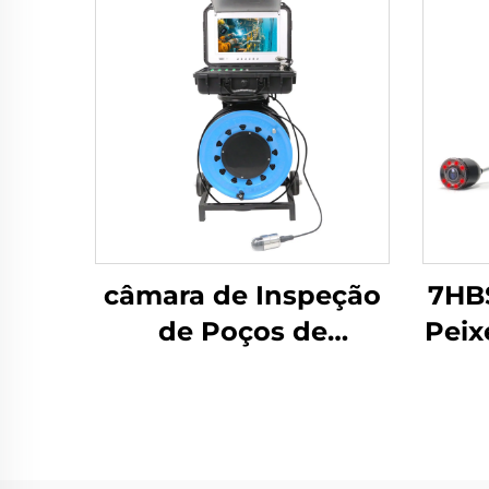
câmara de Inspeção
7HBS
de Poços de
Peix
Perfuração 10WV1W-
AK