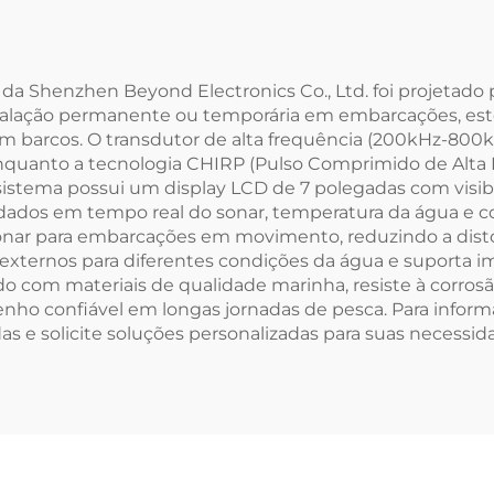
 da Shenzhen Beyond Electronics Co., Ltd. foi projetado
talação permanente ou temporária em embarcações, est
em barcos. O transdutor de alta frequência (200kHz-800
 enquanto a tecnologia CHIRP (Pulso Comprimido de Alta
sistema possui um display LCD de 7 polegadas com visibi
 dados em tempo real do sonar, temperatura da água e 
 sonar para embarcações em movimento, reduzindo a dis
s externos para diferentes condições da água e suport
 com materiais de qualidade marinha, resiste à corrosã
o confiável em longas jornadas de pesca. Para informa
 e solicite soluções personalizadas para suas necessid