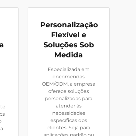
Personalização
Flexível e
a
Soluções Sob
Medida
Especializada em
encomendas
OEM/ODM, a empresa
oferece soluções
personalizadas para
atender às
nte
necessidades
cs
específicas dos
o
clientes. Seja para
 a
aplicações padrão ou