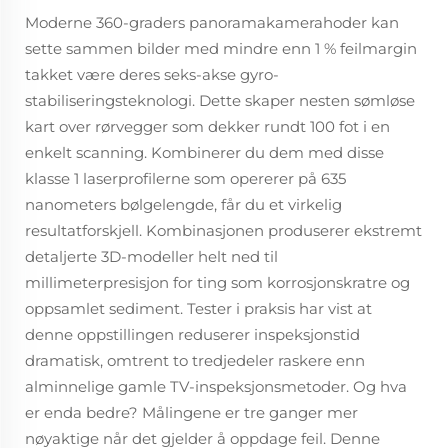
Moderne 360-graders panoramakamerahoder kan
sette sammen bilder med mindre enn 1 % feilmargin
takket være deres seks-akse gyro-
stabiliseringsteknologi. Dette skaper nesten sømløse
kart over rørvegger som dekker rundt 100 fot i en
enkelt scanning. Kombinerer du dem med disse
klasse 1 laserprofilerne som opererer på 635
nanometers bølgelengde, får du et virkelig
resultatforskjell. Kombinasjonen produserer ekstremt
detaljerte 3D-modeller helt ned til
millimeterpresisjon for ting som korrosjonskratre og
oppsamlet sediment. Tester i praksis har vist at
denne oppstillingen reduserer inspeksjonstid
dramatisk, omtrent to tredjedeler raskere enn
alminnelige gamle TV-inspeksjonsmetoder. Og hva
er enda bedre? Målingene er tre ganger mer
nøyaktige når det gjelder å oppdage feil. Denne