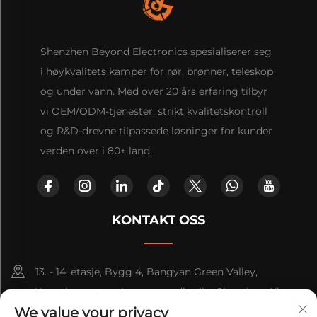
Shenzhen Beyond Electronics spesialiserer seg
i høykvalitets kamper for rør, brønner, teleskop
og under vann. Med over 20 års erfaring tilbyr
vi OEM/ODM-tjenester, strikt kvalitetskontroll
og R&D-drevne tilpassede løsninger for kunder
verden over i 80+ land.
KONTAKT OSS
13. - 14. etasje, Bygg 4, Bangyan Green Valley,
Yuanshan-gaten, Longgang-distrikt, Shenzhen, Kina.
We value your privacy