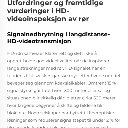
Utfordringer og fremtidige
vurderinger i HD-
videoinspeksjon av rør
Signalnedbrytning i langdistanse-
HD-videotransmisjon
HD-rørrkameraer klarer rett og slett ikke å
opprettholde god videokvalitet når de inspiserer
lange strekninger med rør. HD-signalet har en
tendens til å svekkes ganske mye etter hvert som det
beveger seg gjennom koaksialkabler. Omtrent 15 %
signalstyrke går tapt hvert 300 meter eller så, og
situasjonen blir virkelig dårlig etter cirka 500 meter
hvor fargene begynner å skifte og bildene blir
blokkete. Noen selskaper har byttet til fiberoptiske
løsninger som reduserer signalstapet til under 2 % for
tilsvarende lengder, selv om disse krever nøyaktig