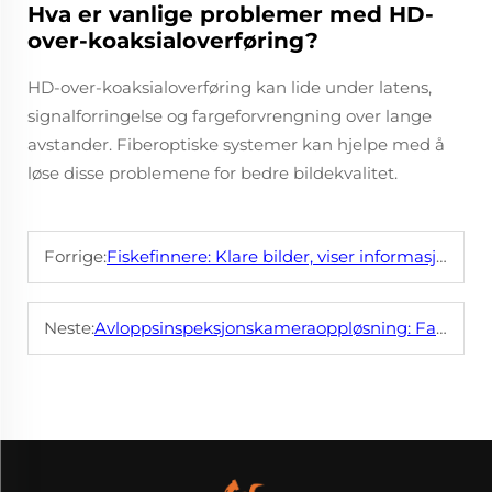
Hva er vanlige problemer med HD-
over-koaksialoverføring?
HD-over-koaksialoverføring kan lide under latens,
signalforringelse og fargeforvrengning over lange
avstander. Fiberoptiske systemer kan hjelpe med å
løse disse problemene for bedre bildekvalitet.
Forrige:
Fiskefinnere: Klare bilder, viser informasjon om fiskestim i vannet
Neste:
Avloppsinspeksjonskameraoppløsning: Fang fine detaljer