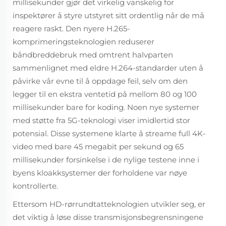
millisekunder gjør det virkelig vanskelig for
inspektører å styre utstyret sitt ordentlig når de må
reagere raskt. Den nyere H.265-
komprimeringsteknologien reduserer
båndbreddebruk med omtrent halvparten
sammenlignet med eldre H.264-standarder uten å
påvirke vår evne til å oppdage feil, selv om den
legger til en ekstra ventetid på mellom 80 og 100
millisekunder bare for koding. Noen nye systemer
med støtte fra 5G-teknologi viser imidlertid stor
potensial. Disse systemene klarte å streame full 4K-
video med bare 45 megabit per sekund og 65
millisekunder forsinkelse i de nylige testene inne i
byens kloakksystemer der forholdene var nøye
kontrollerte.
Ettersom HD-rørrundtatteknologien utvikler seg, er
det viktig å løse disse transmisjonsbegrensningene