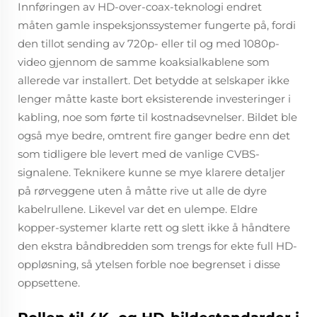
Innføringen av HD-over-coax-teknologi endret
måten gamle inspeksjonssystemer fungerte på, fordi
den tillot sending av 720p- eller til og med 1080p-
video gjennom de samme koaksialkablene som
allerede var installert. Det betydde at selskaper ikke
lenger måtte kaste bort eksisterende investeringer i
kabling, noe som førte til kostnadsevnelser. Bildet ble
også mye bedre, omtrent fire ganger bedre enn det
som tidligere ble levert med de vanlige CVBS-
signalene. Teknikere kunne se mye klarere detaljer
på rørveggene uten å måtte rive ut alle de dyre
kabelrullene. Likevel var det en ulempe. Eldre
kopper-systemer klarte rett og slett ikke å håndtere
den ekstra båndbredden som trengs for ekte full HD-
oppløsning, så ytelsen forble noe begrenset i disse
oppsettene.