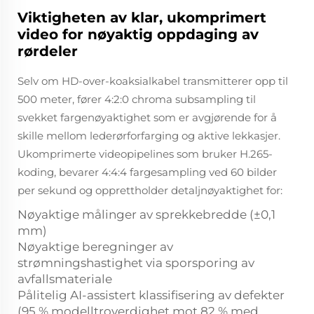
Viktigheten av klar, ukomprimert
video for nøyaktig oppdaging av
rørdeler
Selv om HD-over-koaksialkabel transmitterer opp til
500 meter, fører 4:2:0 chroma subsampling til
svekket fargenøyaktighet som er avgjørende for å
skille mellom lederørforfarging og aktive lekkasjer.
Ukomprimerte videopipelines som bruker H.265-
koding, bevarer 4:4:4 fargesampling ved 60 bilder
per sekund og opprettholder detaljnøyaktighet for:
Nøyaktige målinger av sprekkebredde (±0,1
mm)
Nøyaktige beregninger av
strømningshastighet via sporsporing av
avfallsmateriale
Pålitelig AI-assistert klassifisering av defekter
(95 % modelltroverdighet mot 82 % med