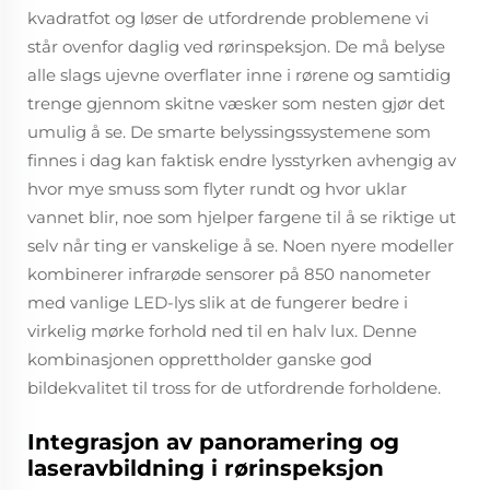
kvadratfot og løser de utfordrende problemene vi
står ovenfor daglig ved rørinspeksjon. De må belyse
alle slags ujevne overflater inne i rørene og samtidig
trenge gjennom skitne væsker som nesten gjør det
umulig å se. De smarte belyssingssystemene som
finnes i dag kan faktisk endre lysstyrken avhengig av
hvor mye smuss som flyter rundt og hvor uklar
vannet blir, noe som hjelper fargene til å se riktige ut
selv når ting er vanskelige å se. Noen nyere modeller
kombinerer infrarøde sensorer på 850 nanometer
med vanlige LED-lys slik at de fungerer bedre i
virkelig mørke forhold ned til en halv lux. Denne
kombinasjonen opprettholder ganske god
bildekvalitet til tross for de utfordrende forholdene.
Integrasjon av panoramering og
laseravbildning i rørinspeksjon