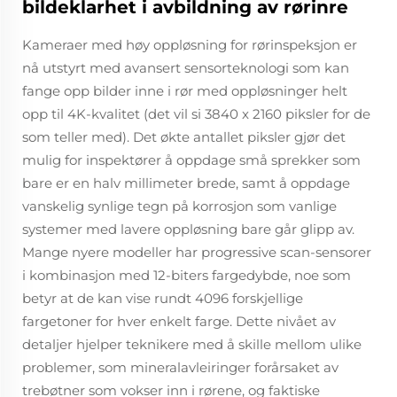
bildeklarhet i avbildning av rørinre
Kameraer med høy oppløsning for rørinspeksjon er
nå utstyrt med avansert sensorteknologi som kan
fange opp bilder inne i rør med oppløsninger helt
opp til 4K-kvalitet (det vil si 3840 x 2160 piksler for de
som teller med). Det økte antallet piksler gjør det
mulig for inspektører å oppdage små sprekker som
bare er en halv millimeter brede, samt å oppdage
vanskelig synlige tegn på korrosjon som vanlige
systemer med lavere oppløsning bare går glipp av.
Mange nyere modeller har progressive scan-sensorer
i kombinasjon med 12-biters fargedybde, noe som
betyr at de kan vise rundt 4096 forskjellige
fargetoner for hver enkelt farge. Dette nivået av
detaljer hjelper teknikere med å skille mellom ulike
problemer, som mineralavleiringer forårsaket av
trebøtner som vokser inn i rørene, og faktiske