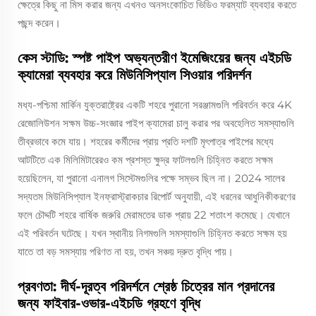
ক্ষেত্রে কিছু না মিস করার জন্য এখনও অনসংকোচিত ভিডিও ফরম্যাট ব্যবহার করতে
পছন্দ করেন।
কেস স্টাডি: স্পষ্ট পাইপ অভ্যন্তরীণ ইমেজিংয়ের জন্য এইচডি
ক্যামেরা ব্যবহার করে মিউনিসিপ্যাল সিওয়ার পরিদর্শন
মধ্য-পশ্চিমা মার্কিন যুক্তরাষ্ট্রের একটি শহরে পুরানো সরঞ্জামগুলি পরিবর্তন করে 4K
রেজোলিউশন সক্ষম উচ্চ-সংজ্ঞার পাইপ ক্যামেরা চালু করার পর অবহেলিত সমস্যাগুলি
তীব্রভাবে কমে যায়। শহরের কর্মীদের প্রায় প্রতি দশটি মৃৎপাত্র পাইপের মধ্যে
আটটিতে এক মিলিমিটারেরও কম প্রশস্ত ক্ষুদ্র ফাটলগুলি চিহ্নিত করতে সক্ষম
হয়েছিলেন, যা পুরানো এনালগ সিস্টেমগুলির পক্ষে সম্ভব ছিল না। 2024 সালের
সদ্যতম মিউনিসিপ্যাল ইনফ্রাস্ট্রাকচার রিপোর্ট অনুযায়ী, এই ধরনের আধুনিকীকরণের
ফলে চৌদ্দটি শহরে বার্ষিক জরুরি মেরামতের ডাক প্রায় 22 শতাংশ কমেছে। যেখানে
এই পরিবর্তন ঘটেছে। যখন স্থানীয় নিগমগুলি সমস্যাগুলি চিহ্নিত করতে সক্ষম হয়
যাতে তা বড় সমস্যায় পরিণত না হয়, তখন সঞ্চয় দ্রুত বৃদ্ধি পায়।
প্রবণতা: দীর্ঘ-দূরত্ব পরিদর্শনে শ্রেষ্ঠ চিত্রের মান প্রদানের
জন্য ফাইবার-ওভার-এইচডি গ্রহণে বৃদ্ধি