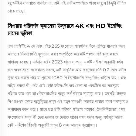
ব্যান্ডউইথ সামলাতে পারছিল না, তাই এই সেটআপগুলিতে পারফরম্যান্স কিছুটা সীমিত
থেকে গেছে।
সিওয়ার পরিদর্শন ক্যামেরা উন্নয়নে 4K এবং HD ইমেজিং
মানের ভূমিকা
এসএমপিটিই 4 কে এবং এইচ.265 সংকোচন মানগুলির দিকে এগিয়ে যাওয়ার ফলে
আমাদের সিওয়ারগুলি মূল্যায়ন করার পদ্ধতিতে কয়েকটি প্রধান গর্ত বন্ধ করতে
সাহায্য করেছে। বর্তমান বর্ষের 2023 সালে সম্পন্ন একটি সমীক্ষা অনুযায়ী বর্জ্য
জল অবকাঠামো সংক্রান্ত বিষয়ে, এই আধুনিক 4K ক্যামেরা গুলি 0.2 মিমি ফাটল
খুঁজে বার করতে পারে যা পুরানো 1080 পি সিস্টেমগুলি সম্পূর্ণরূপে এড়িয়ে যায়। এবং
সত্যি বলতে কী, সেই ছোট ছোট ফাটলগুলি ধরে ফেলা যা পরবর্তীতে বড় সমস্যায়
পরিণত হতে পারে তা পৌরসভাগুলির প্রচুর অর্থ বাঁচাতে সাহায্য করে। তদুপরি, উন্নত
সিএমওএস সেন্সর প্রযুক্তির জন্য এই নতুন মানগুলি আলোর অভাবে থাকা অবস্থায়ও
অসাধারণ কাজ করে। মাত্র ছয় ইঞ্চি পরিমাণ পাইপের মধ্যেও, টেকনিশিয়ানরা এখন
সংশোধনের জন্য কী দেখা দরকার তা দেখতে পারেন যখন পড়ার জন্য পর্যাপ্ত আলো
নেই - বিশেষ বিবরণী অনুযায়ী মাত্র 8 লাক্স আলোর প্রয়োজন।