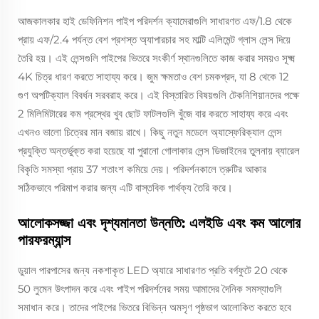
আজকালকার হাই ডেফিনিশন পাইপ পরিদর্শন ক্যামেরাগুলি সাধারণত এফ/1.8 থেকে
প্রায় এফ/2.4 পর্যন্ত বেশ প্রশস্ত অ্যাপারচার সহ মাল্টি এলিমেন্ট গ্লাস লেন্স দিয়ে
তৈরি হয়। এই লেন্সগুলি পাইপের ভিতরে সংকীর্ণ স্থানগুলিতে কাজ করার সময়ও সূক্ষ্ম
4K চিত্র ধারণ করতে সাহায্য করে। জুম ক্ষমতাও বেশ চমকপ্রদ, যা 8 থেকে 12
গুণ অপটিক্যাল বিবর্ধন সরবরাহ করে। এই বিস্তারিত বিষয়গুলি টেকনিশিয়ানদের পক্ষে
2 মিলিমিটারের কম প্রস্থের খুব ছোট ফাটলগুলি খুঁজে বার করতে সাহায্য করে এবং
এখনও ভালো চিত্রের মান বজায় রাখে। কিছু নতুন মডেলে অ্যাস্ফেরিক্যাল লেন্স
প্রযুক্তি অন্তর্ভুক্ত করা হয়েছে যা পুরানো গোলাকার লেন্স ডিজাইনের তুলনায় ব্যারেল
বিকৃতি সমস্যা প্রায় 37 শতাংশ কমিয়ে দেয়। পরিদর্শনকালে ত্রুটির আকার
সঠিকভাবে পরিমাপ করার জন্য এটি বাস্তবিক পার্থক্য তৈরি করে।
আলোকসজ্জা এবং দৃশ্যমানতা উন্নতি: এলইডি এবং কম আলোর
পারফরম্যান্স
ডুয়াল পারপাসের জন্য নকশাকৃত LED অ্যারে সাধারণত প্রতি বর্গফুটে 20 থেকে
50 লুমেন উৎপাদন করে এবং পাইপ পরিদর্শনের সময় আমাদের দৈনিক সমস্যাগুলি
সমাধান করে। তাদের পাইপের ভিতরে বিভিন্ন অমসৃণ পৃষ্ঠভাগ আলোকিত করতে হবে