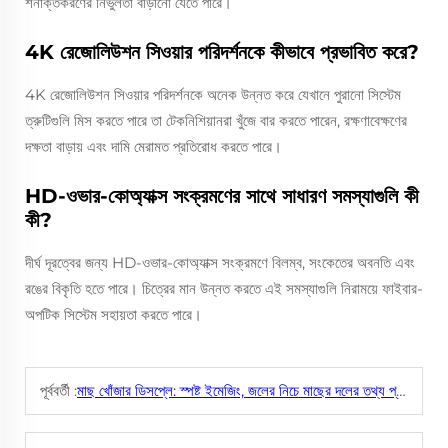
শনাক্তকরণের নির্ভুলতা বাড়ানো যেতে পারে।
4K রেজোলিউশন সিওয়ার পরিদর্শনকে কীভাবে প্রভাবিত করে?
4K রেজোলিউশন সিওয়ার পরিদর্শনকে অনেক উন্নত করে যেখানে পুরানো সিস্টেম
ত্রুটিগুলি মিস করতে পারে তা টেকনিশিয়ানরা খুঁজে বার করতে পারেন, রক্ষণাবেক্ষণের
দক্ষতা বাড়ায় এবং দামি মেরামত প্রতিরোধ করতে পারে।
HD-ওভার-কোঅ্যাক্স সংক্রমণের সাথে সাধারণ সমস্যাগুলি কী
কী?
দীর্ঘ দূরত্বের জন্য HD-ওভার-কোঅ্যাক্স সংক্রমণে বিলম্ব, সংকেতের অবনতি এবং
রঙের বিকৃতি হতে পারে। চিত্রের মান উন্নত করতে এই সমস্যাগুলি নিরাময়ে ফাইবার-
অপটিক সিস্টেম সহায়তা করতে পারে।
পূর্ববর্তী :
মাছ খোঁজার ডিসপ্লে: স্পষ্ট ইমেজিং, জলের নিচে মাছের দলের তথ্য প্রদর্শন করা।