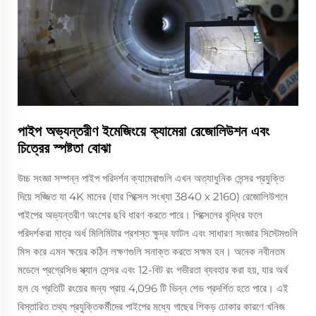
পাইপ অভ্যন্তরীণ ইমেজিংয়ে ক্যামেরা রেজোলিউশন এবং
চিত্রের স্পষ্টতা বোঝা
উচ্চ সংজ্ঞা সম্পন্ন পাইপ পরিদর্শন ক্যামেরাগুলি এখন অত্যাধুনিক সেন্সর প্রযুক্তি
দিয়ে সজ্জিত যা 4K মানের (যার পিক্সেল সংখ্যা 3840 x 2160) রেজোলিউশনে
পাইপের অভ্যন্তরীণ অংশের ছবি ধারণ করতে পারে। পিক্সেলের বৃদ্ধির ফলে
পরিদর্শকরা মাত্র অর্ধ মিলিমিটার প্রশস্ত ক্ষুদ্র ফাটল এবং সাধারণ সংজ্ঞার সিস্টেমগুলি
মিস করে এমন ক্ষয়ের কঠিন লক্ষণগুলি সনাক্ত করতে সক্ষম হন। অনেক নবীনতম
মডেলে প্রগ্রেসিভ স্ক্যান সেন্সর এবং 12-বিট রং গভীরতা ব্যবহার করা হয়, যার অর্থ
হল যে প্রতিটি রংয়ের জন্য প্রায় 4,096 টি ভিন্ন শেড প্রদর্শিত হতে পারে। এই
বিস্তারিত তথ্য প্রযুক্তিকর্মীদের পাইপের মধ্যে গাছের শিকড় ঢোকার কারণে খনিজ