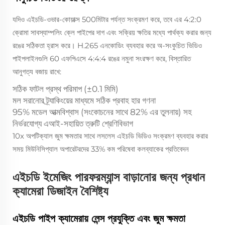
যদিও এইচডি-ওভার-কোয়াক্স 500মিটার পর্যন্ত সংক্রমণ করে, তবে এর 4:2:0
ক্রোমা সাবস্যাম্পলিং ক্লে পাইপের দাগ এবং সক্রিয় ক্ষতির মধ্যে পার্থক্য করার জন্য
রঙের সঠিকতা হ্রাস করে। H.265 এনকোডিং ব্যবহার করে অ-সংকুচিত ভিডিও
পাইপলাইনগুলি 60 এফপিএসে 4:4:4 রঙের নমুনা সংরক্ষণ করে, বিস্তারিত
আনুগত্য বজায় রাখে:
সঠিক ফাটল প্রস্থ পরিমাপ (±0.1 মিমি)
মল সরানোর ট্র্যাকিংয়ের মাধ্যমে সঠিক প্রবাহ হার গণনা
95% মডেল আত্মবিশ্বাস (সংকোচনের সাথে 82% এর তুলনায়) সহ
নির্ভরযোগ্য এআই-সহায়িত ত্রুটি শ্রেণিবিভাগ
10x অপটিক্যাল জুম ক্ষমতার সাথে লসলেস এইচডি ভিডিও সংক্রমণ ব্যবহার করার
সময় মিউনিসিপ্যাল অপারেটরদের 33% কম পরিষেবা কলব্যাকের প্রতিবেদন
এইচডি ইমেজিং পারফরম্যান্স বাড়ানোর জন্য প্রধান
ক্যামেরা ডিজাইন বৈশিষ্ট্য
এইচডি পাইপ ক্যামেরায় লেন্স প্রযুক্তি এবং জুম ক্ষমতা