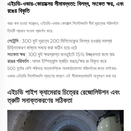
এইচডি-ওভার-কোয়াক্সের সীমাবদ্ধতা: বিলম্ব, সংকেত ক্ষয়, এবং
রঙের বিকৃতি
খরচ কম হওয়া সত্ত্বেও, এইচডি-ওভার-কোয়াক্স সিস্টেমগুলি দীর্ঘ দূরত্বের পরিদর্শনে
তিনটি প্রধান সংযম প্রদর্শন করে:
লেটেন্সি
: 300 ফুট দূরত্বে 200 মিলিসেকেন্ড বিলম্ব হওয়ায় সমস্যা
চিহ্নিতকরণ বাস্তব সময়ে করা কঠিন হয়ে ওঠে
সংকেত ক্ষয়
: 100 ফুট ক্ষয়প্রাপ্ত কনডুইটে 15% উজ্জ্বলতা কমে যায়
রঙের পরিবর্তন
: অসম ইম্পিড্যান্স ম্যাচিং মরচে/ক্ষয় রং বিকৃত করে
500 ফুটের বেশি পরিসরে অত্যাবশ্যিক অবকাঠামোগত পরিদর্শনের জন্য ফাইবার-
ওভার-এইচডি সিস্টেমগুলি গ্রহণের কারণে এই সীমাবদ্ধতাগুলি অনুসরণ করা হয়
এইচডি পাইপ ক্যামেরায় চিত্রের রেজোলিউশন এবং
ত্রুটি সনাক্তকরণের সঠিকতা