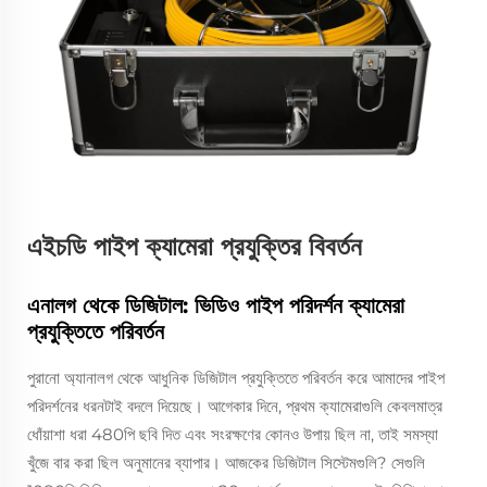
এইচডি পাইপ ক্যামেরা প্রযুক্তির বিবর্তন
এনালগ থেকে ডিজিটাল: ভিডিও পাইপ পরিদর্শন ক্যামেরা
প্রযুক্তিতে পরিবর্তন
পুরানো অ্যানালগ থেকে আধুনিক ডিজিটাল প্রযুক্তিতে পরিবর্তন করে আমাদের পাইপ
পরিদর্শনের ধরনটাই বদলে দিয়েছে। আগেকার দিনে, প্রথম ক্যামেরাগুলি কেবলমাত্র
ধোঁয়াশা ধরা 480পি ছবি দিত এবং সংরক্ষণের কোনও উপায় ছিল না, তাই সমস্যা
খুঁজে বার করা ছিল অনুমানের ব্যাপার। আজকের ডিজিটাল সিস্টেমগুলি? সেগুলি