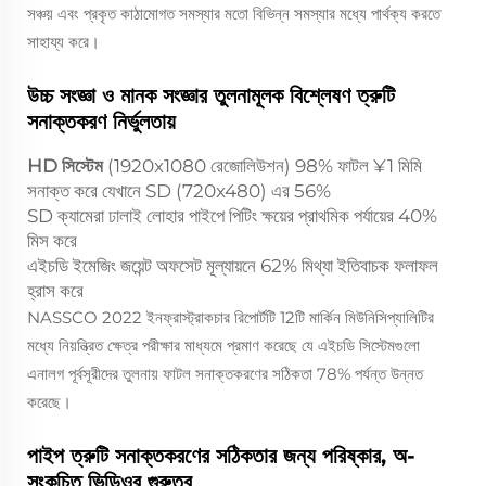
সঞ্চয় এবং প্রকৃত কাঠামোগত সমস্যার মতো বিভিন্ন সমস্যার মধ্যে পার্থক্য করতে
সাহায্য করে।
উচ্চ সংজ্ঞা ও মানক সংজ্ঞার তুলনামূলক বিশ্লেষণ ত্রুটি
সনাক্তকরণ নির্ভুলতায়
HD সিস্টেম
(1920x1080 রেজোলিউশন) 98% ফাটল ¥1 মিমি
সনাক্ত করে যেখানে SD (720x480) এর 56%
SD ক্যামেরা ঢালাই লোহার পাইপে পিটিং ক্ষয়ের প্রাথমিক পর্যায়ের 40%
মিস করে
এইচডি ইমেজিং জয়েন্ট অফসেট মূল্যায়নে 62% মিথ্যা ইতিবাচক ফলাফল
হ্রাস করে
NASSCO 2022 ইনফ্রাস্ট্রাকচার রিপোর্টটি 12টি মার্কিন মিউনিসিপ্যালিটির
মধ্যে নিয়ন্ত্রিত ক্ষেত্র পরীক্ষার মাধ্যমে প্রমাণ করেছে যে এইচডি সিস্টেমগুলো
এনালগ পূর্বসূরীদের তুলনায় ফাটল সনাক্তকরণের সঠিকতা 78% পর্যন্ত উন্নত
করেছে।
পাইপ ত্রুটি সনাক্তকরণের সঠিকতার জন্য পরিষ্কার, অ-
সংকুচিত ভিডিওর গুরুত্ব