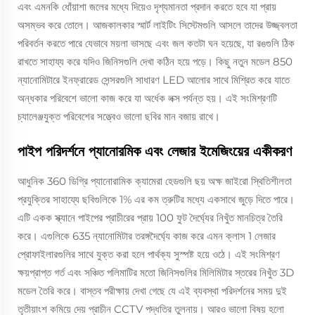
এবং এমনকি ধোঁয়াশা জলের মধ্যে দিয়েও দৃশ্যমানতা প্রদান করতে হবে যা প্রায়
অসম্ভব করে তোলে। আজকালকার স্মার্ট লাইটিং সিস্টেমগুলি আসলে তাদের উজ্জ্বলতা
পরিবর্তন করতে পারে যেভাবে ময়লা ভাসছে এবং জল কতটা ঘন হয়েছে, যা রঙগুলি ঠিক
রাখতে সাহায্য করে যদিও জিনিসগুলি দেখা কঠিন হয়ে পড়ে। কিছু নতুন মডেল 850
ন্যানোমিটারে ইনফ্রারেড সেন্সরগুলি সাধারণ LED আলোর সাথে মিশ্রিত করে যাতে
অন্ধকার পরিবেশে ভালো কাজ করে যা অর্ধেক লক্স পর্যন্ত হয়। এই সংমিশ্রণটি
চ্যালেঞ্জযুক্ত পরিবেশের সত্ত্বেও ভালো ছবির মান বজায় রাখে।
পাইপ পরিদর্শনে প্যানোরমিক এবং লেজার ইমেজিংয়ের একীকরণ
আধুনিক 360 ডিগ্রি প্যানোরামিক ক্যামেরা হেডগুলি ছয় অক্ষ জাইরো স্থিতিশীলতা
প্রযুক্তির সাহায্যে ছবিগুলিকে 1% এর কম ত্রুটির মধ্যে একসাথে জুড়ে দিতে পারে।
এটি একক স্ক্যানে পাইপের প্রাচীরের প্রায় 100 ফুট দৈর্ঘ্যের নিখুঁত মানচিত্র তৈরি
করে। এগুলিকে 635 ন্যানোমিটার তরঙ্গদৈর্ঘ্যে কাজ করে এমন ক্লাস 1 লেজার
প্রোফাইলারগুলির সাথে যুক্ত করা হলে পার্থক্য সুস্পষ্ট হয়ে ওঠে। এই সংমিশ্রণ
ক্ষয়প্রাপ্ত গর্ত এবং সঞ্চিত পলিমাটির মতো জিনিসগুলির মিলিমিটার স্তরের নিখুঁত 3D
মডেল তৈরি করে। বাস্তব পরীক্ষায় দেখা গেছে যে এই ব্যবস্থা পরিদর্শনের সময় দুই
তৃতীয়াংশ কমিয়ে দেয় প্রাচীন CCTV পদ্ধতির তুলনায়। আরও ভালো বিষয় হলো