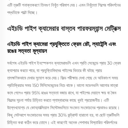
এটি ত্রুটি শনাক্তকরণে তিনগুণ নিখুঁত পরিমাপ দেয়। এমন নিখুঁততা শিল্পের পরিদর্শনের
পদ্ধতিকে পাল্টে দিচ্ছে।
এইচডি পাইপ ক্যামেরার বাস্তব পারফরম্যান্স মেট্রিক্স
এইচডি পাইপ ক্যামেরা প্রযুক্তিতে ফ্রেম রেট, ল্যাটেন্সি এবং
রঙের সত্যতা মূল্যায়ন
সর্বশেষ এইচডি পাইপ ইনস্পেকশন ক্যামেরাগুলি এখন প্রতি সেকেন্ডে প্রায় 30 ফ্রেম
ক্যাপচার করতে পারে, যা প্রযুক্তিবিদদের পাইপের ভিতরে কী ঘটছে প্রায়
তাৎক্ষণিকভাবে দেখার সুযোগ করে দেয়। ফিল্ড পরীক্ষায় দেখা গেছে যে অধিকাংশ সময়
প্রতিক্রিয়ার সময় 150 মিলিসেকেন্ডের নিচে থাকে। ভালো মডেলগুলি আলোর মাত্রা
কমে গেলেও প্রায় 95% রঙের সত্যতা বজায় রাখে, যা পাইপের দেয়ালে ক্ষয় বা জৈব
ফিল্মের সূচনা পর্যায় চিহ্নিত করতে প্লাম্বারদের কাছে খুবই প্রয়োজনীয়। এটি
উল্লেখযোগ্য যে কোঅ্যাক্সিয়াল সিস্টেমগুলিতে সংকেত সংকোচনের প্রভাবও রয়েছে।
কিছু সেটআপে সংকোচনের সময় প্রায় 30% কন্ট্রাস্ট হারানো হয়, যা ছোট ত্রুটিগুলি
চিহ্নিত করা কঠিন করে তোলে। এই কারণেই অনেক পেশাদার বিস্তারিত পরিদর্শনের