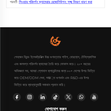
পরবর্তী :
সিওয়ার পরিদর্শন ক্যামেরার রেজোলিউশন: সূক্ষ্ম বিবরণ ধারণ করা
শেনজেন বিয়ন্ড ইলেকট্রনিক্স উচ্চ গুণবত্তার পাইপ, বোরহোল, টেলিস্কোপিক
এবং জলমগ্ন পরিদর্শন ক্যামেরা তৈরি করে ফোকাস করে। ২০+ বছরের
অভিজ্ঞতা সহ, আমরা গ্লোবাল ক্লায়েন্টদের জন্য ৮০+ দেশের উপর ভিত্তি
করে OEM/ODM সেবা, সख্ত গুণবর্ধন এবং R&D-এর উপর
ভিত্তি করে ব্যাখ্যানুযায়ী সমাধান প্রদান করি।
যোগাযোগ করুন