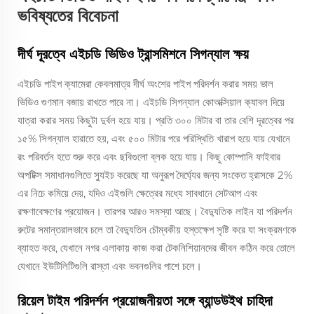
ভবিষ্যতের বিবেচনা
দীর্ঘ দূরত্বে এইচডি ভিডিও ট্রান্সমিশনে সিগন্যাল ক্ষয়
এইচডি পাইপ ক্যামেরা কেবলমাত্র দীর্ঘ অংশের পাইপ পরিদর্শন করার সময় ভাল
ভিডিও গুণমান বজায় রাখতে পারে না। এইচডি সিগন্যাল কোঅক্সিয়াল ক্যাবল দিয়ে
যাত্রা করার সময় কিছুটা দুর্বল হয়ে যায়। প্রতি ৩০০ মিটার বা তার বেশি দূরত্বের পর
১৫% সিগন্যাল হারাতে হয়, এবং ৫০০ মিটার পরে পরিস্থিতি খারাপ হয়ে যায় যেখানে
রং পরিবর্তন হতে শুরু করে এবং ছবিগুলো ব্লক হয়ে যায়। কিছু কোম্পানি ফাইবার
অপটিক্স সমাধানগুলিতে স্যুইচ করেছে যা অনুরূপ দৈর্ঘ্যের জন্য সংকেত হ্রাসকে 2%
এর নিচে কমিয়ে দেয়, যদিও এইগুলি ক্ষেত্রের মধ্যে সাবধানে সেটআপ এবং
রক্ষণাবেক্ষণের প্রয়োজন। তারপর আরও সমস্যা আছে। বৈদ্যুতিক লাইন যা পরিদর্শন
রুটের সমান্তরালভাবে চলে তা বৈদ্যুতিন চৌম্বকীয় হস্তক্ষেপ সৃষ্টি করে যা সংক্রমণকে
ব্যাহত করে, যেখানে নগর এলাকায় কাজ করা টেকনিশিয়ানদের জীবন কঠিন করে তোলে
যেখানে ইউটিলিটিগুলি রাস্তা এবং ভবনগুলির পাশে চলে।
রিয়েল টাইম পরিদর্শন প্রয়োজনীয়তা সঙ্গে ব্যান্ডউইথ চাহিদা