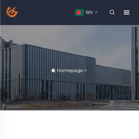
BN
Homepage
>