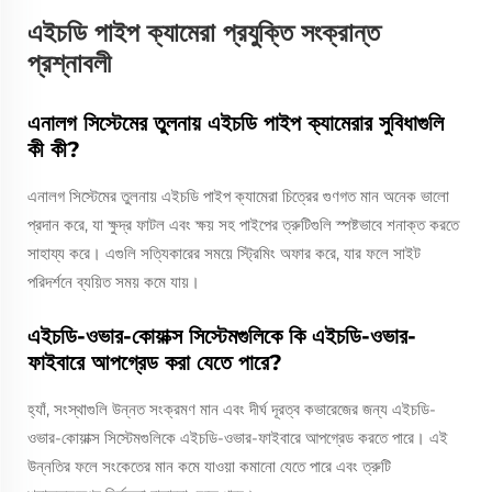
এইচডি পাইপ ক্যামেরা প্রযুক্তি সংক্রান্ত
প্রশ্নাবলী
এনালগ সিস্টেমের তুলনায় এইচডি পাইপ ক্যামেরার সুবিধাগুলি
কী কী?
এনালগ সিস্টেমের তুলনায় এইচডি পাইপ ক্যামেরা চিত্রের গুণগত মান অনেক ভালো
প্রদান করে, যা ক্ষুদ্র ফাটল এবং ক্ষয় সহ পাইপের ত্রুটিগুলি স্পষ্টভাবে শনাক্ত করতে
সাহায্য করে। এগুলি সত্যিকারের সময়ে স্ট্রিমিং অফার করে, যার ফলে সাইট
পরিদর্শনে ব্যয়িত সময় কমে যায়।
এইচডি-ওভার-কোয়াক্স সিস্টেমগুলিকে কি এইচডি-ওভার-
ফাইবারে আপগ্রেড করা যেতে পারে?
হ্যাঁ, সংস্থাগুলি উন্নত সংক্রমণ মান এবং দীর্ঘ দূরত্ব কভারেজের জন্য এইচডি-
ওভার-কোয়াক্স সিস্টেমগুলিকে এইচডি-ওভার-ফাইবারে আপগ্রেড করতে পারে। এই
উন্নতির ফলে সংকেতের মান কমে যাওয়া কমানো যেতে পারে এবং ত্রুটি