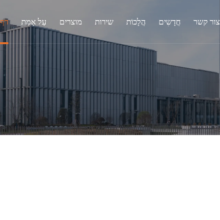
צור קשר
חֲדָשִים
הֲלָכוֹת
שירות
מוצרים
עַל אָמַת
דף 