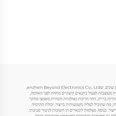
שימוש במצלמות לובarin שינה את פני עולם הבדיקה תחת-קרקעית, ומאפשרת חיזוי מדויק ויעיל של פנים הלובארים בתחומים תעשייתיים שונים. שenzhen Beyond Electronics Co., Ltd,
ת מעוצבות לפעול בתנאים קיצוניים מתחת לפני האדמה,
 כרייה, זיהוי חריגות גאולוגיות והנחיית מאמצי מחקר.
 שם הצליחה לזהות ערוץ נסתר של עפרה, מה שהוביל לעליה משמעותית בייצור. יכולת ההדמיה
ר. בנוסף, מצלמות לובארים הן חשובות לניטור סביבתי,
 לגילוי זיהום מי תהום ולהערכת תכונות הקרקע והסלע. מצלמות הלובארים של Shenzhen Beyond Electronics כוללות גם ממשקים ידידותיים למשתמש ופונקציות בקרה