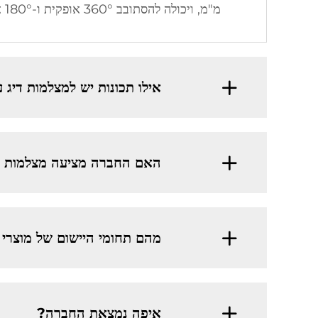
מ"מ, ויכולה להסתובב 360° אופקית ו-180° אנכית.
אילו תכונות יש למצלמות דיג
האם החברה מציעה מצלמות ב
מהם תחומי היישום של מוצרי 
איפה נמצאת החברה?