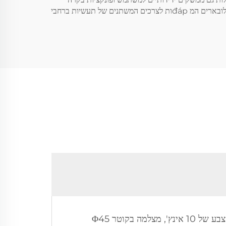
אינטואיטיביות, המשפרות את קלות השימוש בהן בשטח. עם מחויבות לחדשנות ולשביעות רצון הלקוחות, החברה ממשיכה לפתח מצלמות לובארים המ đápות לצרכים המשתנים של תעשיות ברחבי
כן, ניתן לסובב חלק ממצלמות הבדיקה לברות. לדוגמה, מצלמת הבדיקה לברות 10WV1W - AK מצוידת במסך צבע של 10 אינץ', מצלמה בקוטר Φ45