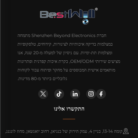
חברת Shenzhen Beyond Electronics מתמחה
במצלמות בדיקה איכותיות לצינורות, קידוחים, טלסקופיות
ומצלמות תת-ימיות. עם ניסיון של למעלה מ-20 שנה, אנו
מציעים שירותי OEM/ODM, בקרת איכות קפדנית ופתרונות
מותאמים אישית המבוססים על מחקר ופיתוח עבור לקוחות
גלובליים ביותר מ-80 מדינות.
התקשרו אלינו
קומה 13-14, בניין 4, עמק הירוק של בנגיאן, רחוב יואנשאן, מחוז לונגנג,