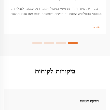
התפקיד של ציוד זיהוי תת-מימי בניהול דיג מודרני: המעבר לנהלי דיג
מבוססי טכנולוגיה התעשייה הדיגית השתנתה רבות מאז סביבות שנת
2020. כשני שליש מספינות הדיג המסחריות הגדולות...
הצג עוד
ביקורות לקוחות
ג'סיקה תומאס