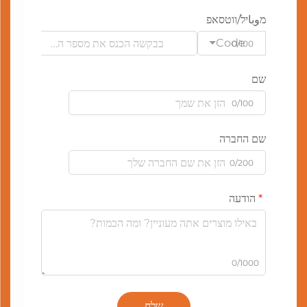
מوباיל/ווטסאפ
Code
0/100
שם
0/100
שם החברה
0/200
הודעה
0/1000
שלח