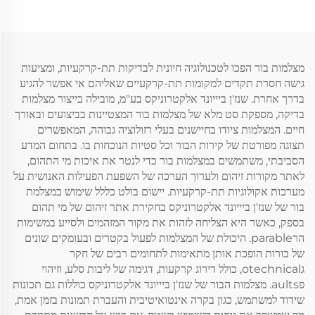
מצלמות בור הפכו לטכנולוגיה חיונית לבדיקות תת-קרקעיות, ומציעות
גישה חסרת תקדים למקומות תת-קרקעיים שאליהם אי אפשר להגיע
בדרך אחרת. שנז'ן ביייונד אלקטרוניקס בע"מ, מובילה בייצור מצלמות
בדיקה, מספקת סט מלא של מצלמות בור המצטיינות בביצועים ובאורך
חיים. המצלמות ציודו בחיישנים בעלי רזולוציה גבוהה, המאפשרים
תצוגה מפורטת של קירות הבור וכל סטיות הנוכחות בו. בתחום המדע
הסביבתי, משתמשים במצלמות בור כדי לנטר את איכות מי התהום,
לאתר מקורות זיהום ולערוך הערכה של השפעת הפעילות האנושית על
מערכות אקולוגיות תת-קרקעיות. יישום בולט כללל שימוש במצלמת
בור של שנז'ן ביייונד אלקטרוניקס בחקירת אתר זיהום של מי תהום
בספק, כאשר היא הצליחה לזהות את מקור המזהמים ולסייע במשימות
הרparable. היכולת של המצלמות לפעול בקטרים ובעומקים שונים
של בורות הופכת אותן מתאימות לתחומים רבים של חקר
גotechnical, כולל דירוג קרקעות, דגימה של ליבות סלע, וזיהוי
פaults. מצלמות הבור של שנז'ן ביייונד אלקטרוניקס כוללות גם תכונות
שידוד למשתמש, כגון בקרה אינטואיטיבית והעברת תמונות בזמן אמת,