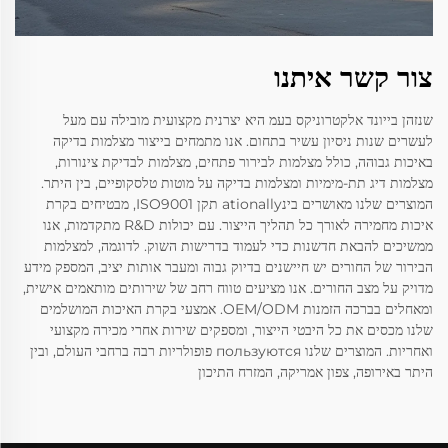
צור קשר איתנו
שנזהן בייונד אלקטרוניקס בעמ היא יצרנית מקצועית מובילה עם מעל
לעשרים שנות ניסיון עשיר בתחום. אנו מתמחים בייצור מצלמות בדיקה
באיכות גבוהה, כולל מצלמות לבירור פתחים, מצלמות לבדיקת צינורות,
מצלמות דיג תת-מימיות ומצלמות בדיקה על מוטות טלסקופיים, בין היתר.
המוצרים שלנו מאושרים בינationally תקן ISO9001, מבטיחים בקרת
איכות מחמירה לאורך כל תהליך הייצור. עם יכולות R&D מתקדמות, אנו
ממשיכים להבאת חדשנות כדי לעמוד בדרישות השוק. לדוגמה, למצלמות
הבירור של החורים יש חיישנים בדיוק גבוה ומעבר אותות יציב, המספק מידע
מדויק על מצב החורים. אנו מציעים טווח רחב של שירותים מותאמים אישית,
ומאחלים בברכה הזמנות OEM/ODM. אמצעי בקרת האיכות המושלמים
שלנו מכסים את כל היבטי הייצור, ומספקים שירות אחרי מכירה מקצועי
ואחריות. המוצרים שלנו пользуются פופולריות רבה ברחבי העולם, ובין
היתר באירופה, צפון אמריקה, המזרח התיכון