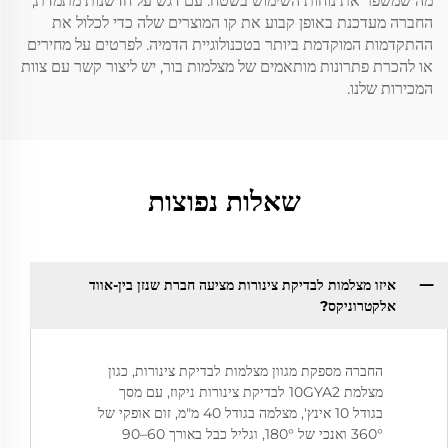
מה שמשפר את נוחות השימוש בשטח. עם דגש על חדשנות מתמדת,
החברה מעדכנת באופן קבוע את קו המוצרים שלה כדי לכלול את
ההתקדמות המוקדמת ביותר בטכנולוגיית הדמיה. לפרטים על מחירים
או להכרת פתרונות מותאמים של מצלמות בור, יש ליצור קשר עם צוות
המכירות שלנו.
שאלות נפוצות
איזו מצלמות לבדיקת צינורות מציעה חברת שנזן בין-אווד
אלקטרוניקס?
החברה מספקת מגוון מצלמות לבדיקת צינורות, כגון
מצלמת 10GYA2 לבדיקת צינורות ניקוז, עם מסך
בגודל 10 אינץ', מצלמה בגודל 40 מ"מ, זום אופקי של
360° ואנכי של 180°, וגליל כבל באורך 60–90