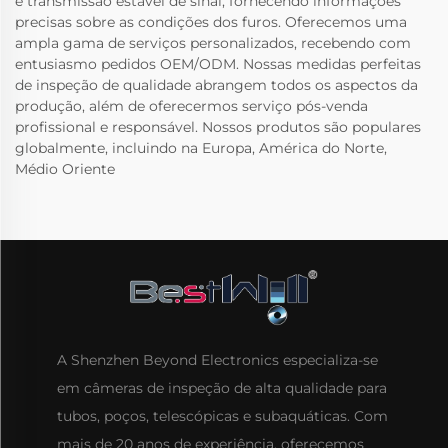
e transmissão estável de sinal, fornecendo informações
precisas sobre as condições dos furos. Oferecemos uma
ampla gama de serviços personalizados, recebendo com
entusiasmo pedidos OEM/ODM. Nossas medidas perfeitas
de inspeção de qualidade abrangem todos os aspectos da
produção, além de oferecermos serviço pós-venda
profissional e responsável. Nossos produtos são populares
globalmente, incluindo na Europa, América do Norte,
Médio Oriente
A Shenzhen Beyond Electronics especializa-se
em câmeras de inspeção de alta qualidade para
tubos, poços, telescópicas e subaquáticas. Com
mais de 20 anos de experiência, oferecemos