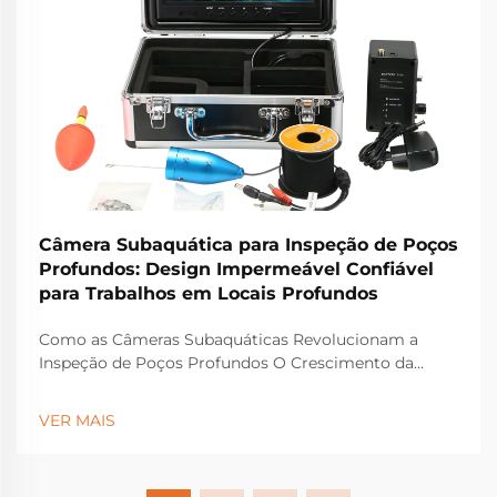
Câmera Subaquática para Inspeção de Poços
Profundos: Design Impermeável Confiável
para Trabalhos em Locais Profundos
Como as Câmeras Subaquáticas Revolucionam a
Inspeção de Poços Profundos O Crescimento da
Inspeção de Poços Não Invasiva Usando Tecnologia
de Câmeras Subaquáticas Os métodos antigos de
VER MAIS
inspeção de poços geralmente envolviam perfurar
buracos ou enviar pessoas para dentro de espaços
apertados e perigosos. Isso...