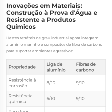
Inovações em Materiais:
Construção à Prova d'Água e
Resistente a Produtos
Químicos
Hastes retráteis de grau industrial agora integram
alumínio marinho e compósitos de fibra de carbono
para suportar ambientes agressivos:
Liga de
Fibras de
Propriedade
alumínio
carbono
Resistência à
8/10
9/10
corrosão
Resistência
6/10
9/10
química
Peso (por