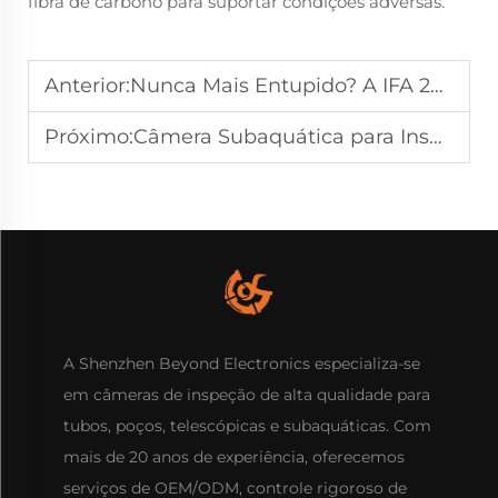
fibra de carbono para suportar condições adversas.
Anterior:
Nunca Mais Entupido? A IFA 2025 Apresenta Soluções Avançadas de Inspeção de Drenos
Próximo:
Câmera Subaquática para Inspeção de Poços Profundos: Design Impermeável Confiável para Trabalhos em Locais Profundos
A Shenzhen Beyond Electronics especializa-se
em câmeras de inspeção de alta qualidade para
tubos, poços, telescópicas e subaquáticas. Com
mais de 20 anos de experiência, oferecemos
serviços de OEM/ODM, controle rigoroso de